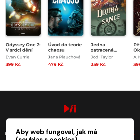
Odyssey One 2:
Úvod do teorie
Jedna
Pě
V srdci dění
chaosu
zatracená
Ok
pohroma za
vy
Evan Currie
Jana Plauchová
Jodi Taylor
A. 
druhou 3:
ho
399 Kč
479 Kč
359 Kč
39
Druhá šance
digiport.cz © 2026
Aby web fungoval, jak má
NÁKUP
(souhlas s cookies)