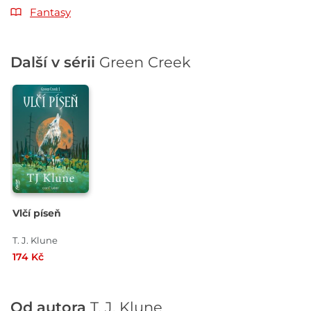
Fantasy
Další v sérii
Green Creek
Vlčí píseň
T. J. Klune
174 Kč
Od autora
T. J. Klune