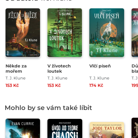
Někde za
V životech
Vlčí píseň
Dů
mořem
loutek
bl
mo
T. J. Klune
T. J. Klune
T. J. Klune
T. 
153 Kč
153 Kč
174 Kč
19
Mohlo by se vám také líbit