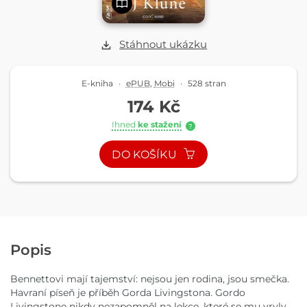
Stáhnout ukázku
E-kniha
·
ePUB
,
Mobi
·
528 stran
174 Kč
Ihned
ke stažení
?
DO KOŠÍKU
Popis
Bennettovi mají tajemství: nejsou jen rodina, jsou smečka.
Havraní píseň je příběh Gorda Livingstona. Gordo
Livingstone nikdy nezapomněl na lekce, které se mu vryly