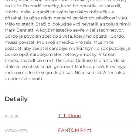
do kůže. Po zradě smečky, která ho opustila, se zatvrdil,
útěchu našel v garáži ve svém horském městečku a
přísahal, že už se nikdy nenechá zavléct do záležitostí vlků.
Mělo to stačit. Stačilo, dokud se vlci nevrátili a spolu s nimi i
Mark Bennett. A když městečko sevře v čelistech netvor,
Gordo je povolán zpět do života, který ho opustil. ,Gordo,
musíš povstat. Pro svoji smečku. Pro nás. Musím tě
požádat, aby ses stal čarodějem vlků.‘ Nyní, o rok později, je
Gordo opět čarodějem Bennettovy smečky. V Green
Creeku zavládl po smrti Richarda Collinse klid a Gordo se
stále ze všech sil snaží ignorovat Marka a píseň, která vyje
mezi nimi. Jenže se jim krátí čas. Něco se blíží. A tentokrát
to přichází zevnitř.
Detaily
T. J. Klune
AUTOR
FANTOM Print
VYDAVATEL