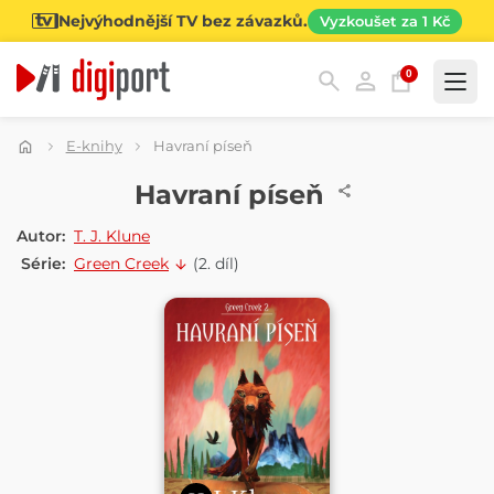
Nejvýhodnější TV bez závazků.
Vyzkoušet za 1 Kč
0
Kategorie
E-knihy
Havraní píseň
E-KNIHA
Havraní píseň
Autor:
T. J. Klune
Série:
Green Creek
(2. díl)