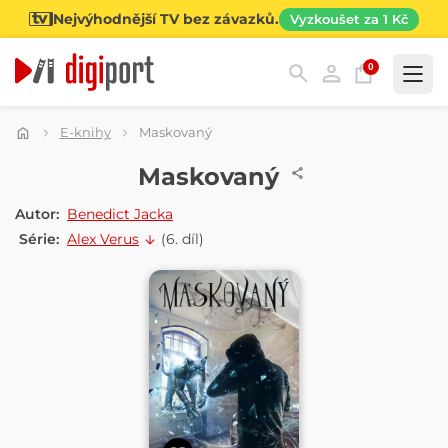
Nejvýhodnější TV bez závazků.
Vyzkoušet za 1 Kč
0
Kategorie
E-knihy
Maskovaný
E-KNIHA
Maskovaný
Autor:
Benedict Jacka
Série:
Alex Verus
(6. díl)