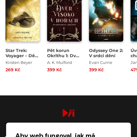
Star Trek:
Pět korun
Odyssey One 2:
Úv
Voyager – Děti
Okrithu 1: Dvůr
V srdci dění
ch
bouře
vysoko v
Kirsten Beyer
A. K. Mulford
Evan Currie
Ja
horách
269 Kč
399 Kč
399 Kč
47
digiport.cz © 2026
Aby web fungoval, jak má