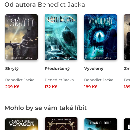
Od autora
Benedict Jacka
Skrytý
Předurčený
Vyvolený
Zm
Benedict Jacka
Benedict Jacka
Benedict Jacka
Be
209 Kč
132 Kč
189 Kč
18
Mohlo by se vám také líbit