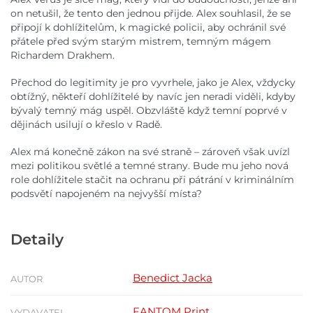
on netušil, že tento den jednou přijde. Alex souhlasil, že se
připojí k dohlížitelům, k magické policii, aby ochránil své
přátele před svým starým mistrem, temným mágem
Richardem Drakhem.
Přechod do legitimity je pro vyvrhele, jako je Alex, vždycky
obtížný, někteří dohlížitelé by navíc jen neradi viděli, kdyby
bývalý temný mág uspěl. Obzvláště když temní poprvé v
dějinách usilují o křeslo v Radě.
Alex má konečně zákon na své straně – zároveň však uvízl
mezi politikou světlé a temné strany. Bude mu jeho nová
role dohlížitele stačit na ochranu při pátrání v kriminálním
podsvětí napojeném na nejvyšší místa?
Detaily
Benedict Jacka
AUTOR
FANTOM Print
VYDAVATEL