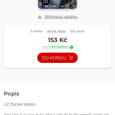
Stáhnout ukázku
E-kniha
·
ePUB
,
Mobi
·
352 stran
153 Kč
Ihned
ke stažení
?
DO KOŠÍKU
Popis
UŽ ŽÁDNÝ REBEL
Alex Verus je sice mág, který vidí do budoucnosti, jenže ani