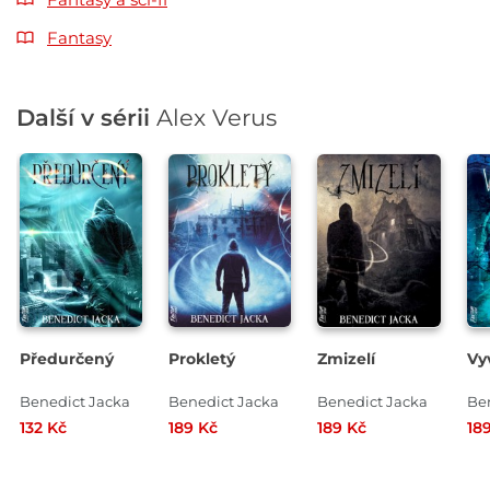
Fantasy
Další v sérii
Alex Verus
Předurčený
Prokletý
Zmizelí
Vy
Benedict Jacka
Benedict Jacka
Benedict Jacka
Be
132 Kč
189 Kč
189 Kč
18