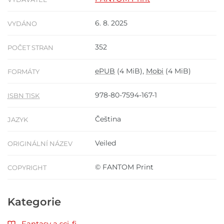
6. 8. 2025
VYDÁNO
352
POČET STRAN
ePUB
(4 MiB),
Mobi
(4 MiB)
FORMÁTY
978-80-7594-167-1
ISBN TISK
Čeština
JAZYK
Veiled
ORIGINÁLNÍ NÁZEV
© FANTOM Print
COPYRIGHT
Kategorie
Fantasy a sci-fi