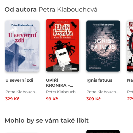
Od autora
Petra Klabouchová
U severní zdi
UPÍŘÍ
Ignis fatuus
Na
KRONIKA –
Cesta do
Petra Klabouchová
Petra Klabouchová , Petr Palma
Petra Klabouchová
minulosti
329 Kč
99 Kč
309 Kč
27
Mohlo by se vám také líbit