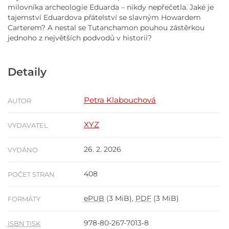
milovníka archeologie Eduarda – nikdy nepřečetla. Jaké je
tajemství Eduardova přátelství se slavným Howardem
Carterem? A nestal se Tutanchamon pouhou zástěrkou
jednoho z největších podvodů v historii?
Detaily
Petra Klabouchová
AUTOR
XYZ
VYDAVATEL
26. 2. 2026
VYDÁNO
408
POČET STRAN
ePUB
(3 MiB),
PDF
(3 MiB)
FORMÁTY
978-80-267-7013-8
ISBN TISK