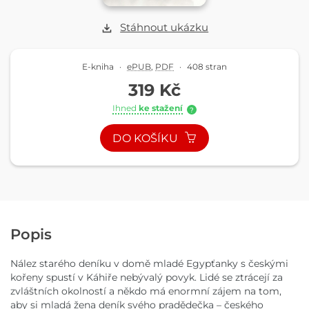
Stáhnout ukázku
E-kniha
·
ePUB
,
PDF
·
408 stran
319 Kč
Ihned
ke stažení
?
DO KOŠÍKU
Popis
Nález starého deníku v domě mladé Egypťanky s českými
kořeny spustí v Káhiře nebývalý povyk. Lidé se ztrácejí za
zvláštních okolností a někdo má enormní zájem na tom,
aby si mladá žena deník svého pradědečka – českého