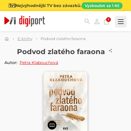
Nejvýhodnější TV bez závazků.
Vyzkoušet za 1 Kč
0
Kategorie
E-knihy
Podvod zlatého faraona
E-KNIHA
Podvod zlatého faraona
Autor:
Petra Klabouchová