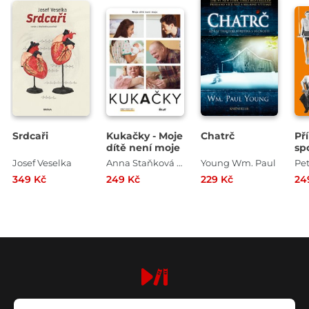
Srdcaři
Kukačky - Moje
Chatrč
Př
dítě není moje
sp
kt
Josef Veselka
Anna Staňková , Jan Coufal
Young Wm. Paul
Pet
m
349 Kč
249 Kč
229 Kč
24
digiport.cz © 2026