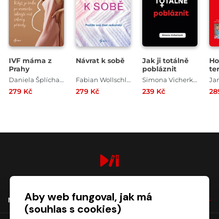
IVF máma z
Návrat k sobě
Jak ji totálně
Ho
Prahy
pobláznit
te
Daniela Šplíchalová
Fabian Wollschläger
Simona Vicherková
279 Kč
279 Kč
239 Kč
28
digiport.cz © 2026
Aby web fungoval, jak má
NÁKUP
(souhlas s cookies)