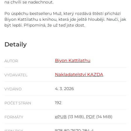
na chvíli se nadechnout.
Po úspěchu bestselleru Muž, který rozdává štěstí přichází
Biyon Kattilathu s knihou, která jde ještě hlouběji. Neučí, jak
být lepší. Připomíná, že už teď jste dost.
Detaily
Biyon Kattilathu
AUTOR
Nakladatelství KAZDA
VYDAVATEL
4. 3. 2026
VYDÁNO
192
POČET STRAN
ePUB
(13 MiB),
PDF
(14 MiB)
FORMÁTY
978-80-7670-284-4