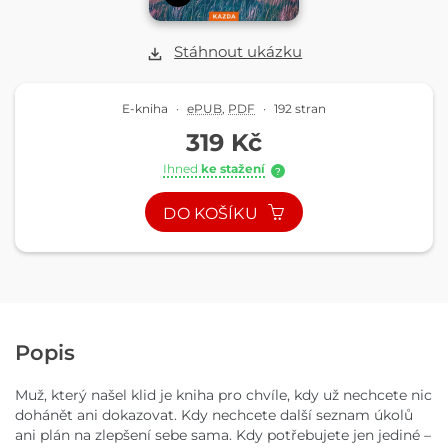
Stáhnout ukázku
E-kniha
·
ePUB
,
PDF
·
192 stran
319 Kč
Ihned
ke stažení
?
DO KOŠÍKU
Popis
Muž, který našel klid je kniha pro chvíle, kdy už nechcete nic
dohánět ani dokazovat. Kdy nechcete další seznam úkolů
ani plán na zlepšení sebe sama. Kdy potřebujete jen jediné –