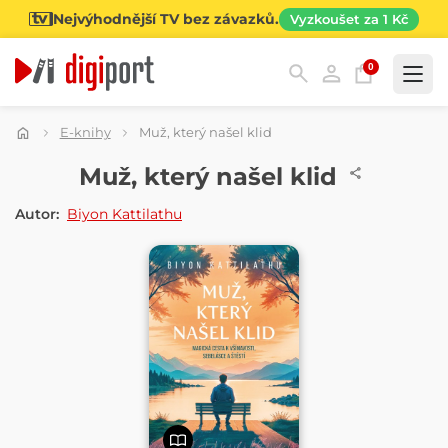
Nejvýhodnější TV bez závazků.
Vyzkoušet za 1 Kč
0
Kategorie
E-knihy
Muž, který našel klid
E-KNIHA
Muž, který našel klid
Autor:
Biyon Kattilathu