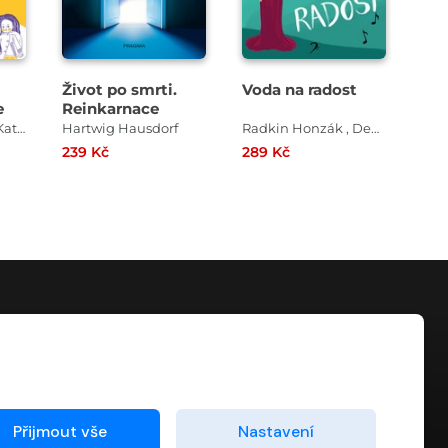
Život po smrti.
Voda na radost
Pov
e
Reinkarnace
hv
byl
Lucie Jarkovská , Kateřina Lišková
Hartwig Hausdorf
Radkin Honzák , Denisa Vostrá
239 Kč
289 Kč
369
KONTAKT
info@digiport.cz
Přijmout vše
Nastavení