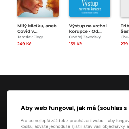
Milý Micíku, aneb
Výstup na vrchol
Tri
Covid v
korupce - Od
Šes
Kocourkově
obálek k národní
pat
Jaroslav Flegr
Ondřej Závodský
Chu
prostituci
249 Kč
159 Kč
239
NÁKUP
Aby web fungoval, jak má (souhlas s
Časté dotazy
Platba
Pro co nejlepší zážitek z procházení webu - aby fungo
košíku, abyste jednoduše zjistili stav vaší objednávk
Obchodní pod
digiport.cz © 2026