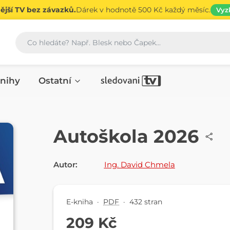
jší TV bez závazků.
Dárek v hodnotě 500 Kč každý měsíc.
Vyz
Vyhledávání
nihy
Ostatní
E-KNIHA
Autoškola 2026
Autor:
Ing. David Chmela
E-kniha
·
PDF
·
432 stran
209 Kč