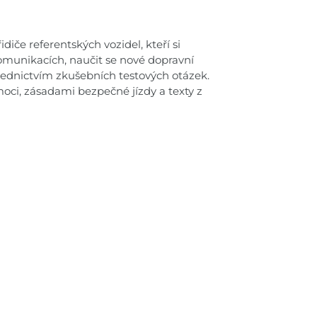
diče referentských vozidel, kteří si
komunikacích, naučit se nové dopravní
třednictvím zkušebních testových otázek.
oci, zásadami bezpečné jízdy a texty z