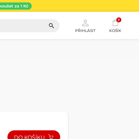
koušet za 1 Kč
0
PŘIHLÁSIT
KOŠÍK
DO KOŠÍKU