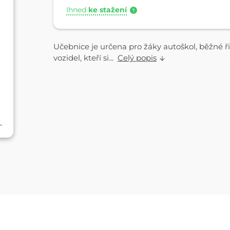
Ihned
ke stažení
?
Učebnice je určena pro žáky autoškol, běžné řid
vozidel, kteří si...
Celý popis