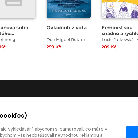
bunová sútra
Ovládnutí života
Feministkou
tého
snadno a rychl
riarchy
ej-neng
Don Miguel Ruiz ml.
 Kč
259 Kč
289 Kč
O SPOLEČNOSTI
 cookies)
O nás
Kontakty
valo vyhledávání, abychom si pamatovali, co máte v
y, abychom vás neobtěžovali nevhodnou reklamou a
mínky
Články