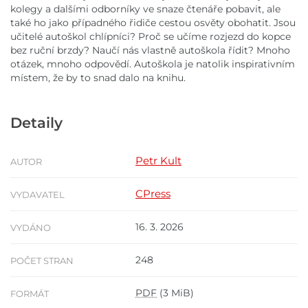
kolegy a dalšími odborníky ve snaze čtenáře pobavit, ale
také ho jako případného řidiče cestou osvěty obohatit. Jsou
učitelé autoškol chlípníci? Proč se učíme rozjezd do kopce
bez ruční brzdy? Naučí nás vlastně autoškola řídit? Mnoho
otázek, mnoho odpovědí. Autoškola je natolik inspirativním
místem, že by to snad dalo na knihu.
Detaily
Petr Kult
AUTOR
CPress
VYDAVATEL
16. 3. 2026
VYDÁNO
248
POČET STRAN
PDF
(3 MiB)
FORMÁT