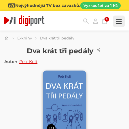
Nejvýhodnější TV bez závazků.
Vyzkoušet za 1 Kč
0
Kategorie
E-knihy
Dva krát tři pedály
E-KNIHA
Dva krát tři pedály
Autor:
Petr Kult