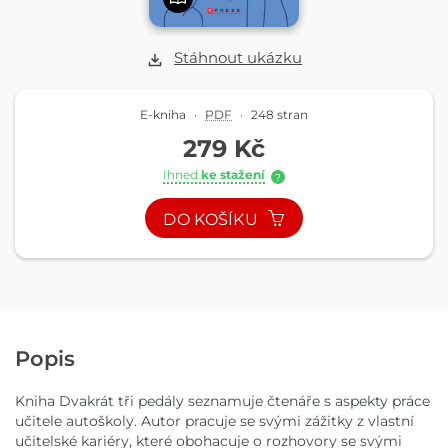
Stáhnout ukázku
E-kniha
·
PDF
·
248 stran
279 Kč
Ihned
ke stažení
?
DO KOŠÍKU
Popis
Kniha Dvakrát tři pedály seznamuje čtenáře s aspekty práce
učitele autoškoly. Autor pracuje se svými zážitky z vlastní
učitelské kariéry, které obohacuje o rozhovory se svými