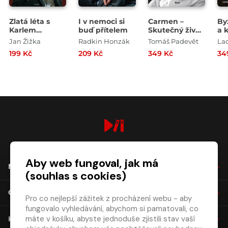
Zlatá léta s
I v nemoci si
Carmen –
By
Karlem
buď přítelem
Skutečný život
a 
Gottem - Čtvrt
Hany
Jan Žižka
Radkin Honzák
Tomáš Padevět
Lad
století za zády
Hegerové
199 Kč
209 Kč
349 Kč
34
Mistra
digiport.cz © 2026
Aby web fungoval, jak má
NÁKUP
(souhlas s cookies)
O SPOLEČNOSTI
Pro co nejlepší zážitek z procházení webu - aby
fungovalo vyhledávání, abychom si pamatovali, co
máte v košíku, abyste jednoduše zjistili stav vaší
KONTAKT