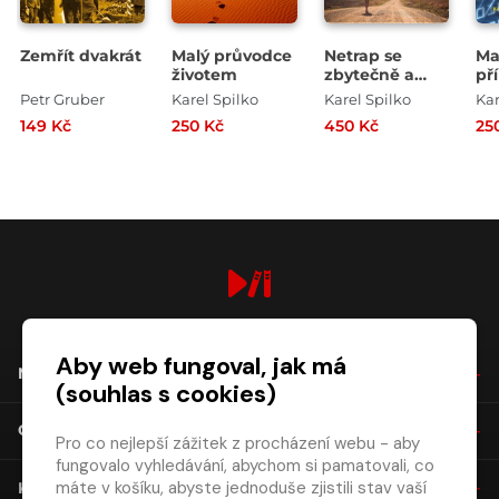
Zemřít dvakrát
Malý průvodce
Netrap se
Ma
životem
zbytečně a
pří
měj (se) rád
Petr Gruber
Karel Spilko
Karel Spilko
Kar
aneb co by to
149 Kč
250 Kč
450 Kč
25
bylo, kdyby to
byla láska
digiport.cz © 2026
Aby web fungoval, jak má
NÁKUP
(souhlas s cookies)
O SPOLEČNOSTI
Pro co nejlepší zážitek z procházení webu - aby
fungovalo vyhledávání, abychom si pamatovali, co
máte v košíku, abyste jednoduše zjistili stav vaší
KONTAKT