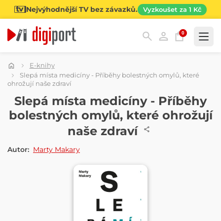
Nejvýhodnější TV bez závazků.
Vyzkoušet za 1 Kč
0
Kategorie
E-knihy
Slepá místa medicíny - Příběhy bolestných omylů, které
ohrožují naše zdraví
E-KNIHA
Slepá místa medicíny - Příběhy
bolestných omylů, které ohrožují
naše zdraví
Autor:
Marty Makary