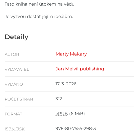
Tato kniha není útokem na vědu.
Je výzvou dostát jejím ideálům.
Detaily
Marty Makary
AUTOR
Jan Melvil publishing
VYDAVATEL
17. 3. 2026
VYDÁNO
312
POČET STRAN
ePUB
(6 MiB)
FORMÁT
978-80-7555-298-3
ISBN TISK