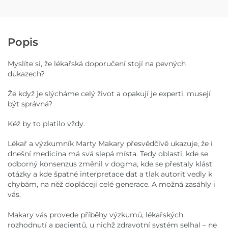
Popis
Myslíte si, že lékařská doporučení stojí na pevných
důkazech?
Že když je slýcháme celý život a opakují je experti, musejí
být správná?
Kéž by to platilo vždy.
Lékař a výzkumník Marty Makary přesvědčivě ukazuje, že i
dnešní medicína má svá slepá místa. Tedy oblasti, kde se
odborný konsenzus změnil v dogma, kde se přestaly klást
otázky a kde špatné interpretace dat a tlak autorit vedly k
chybám, na něž doplácejí celé generace. A možná zasáhly i
vás.
Makary vás provede příběhy výzkumů, lékařských
rozhodnutí a pacientů, u nichž zdravotní systém selhal – ne