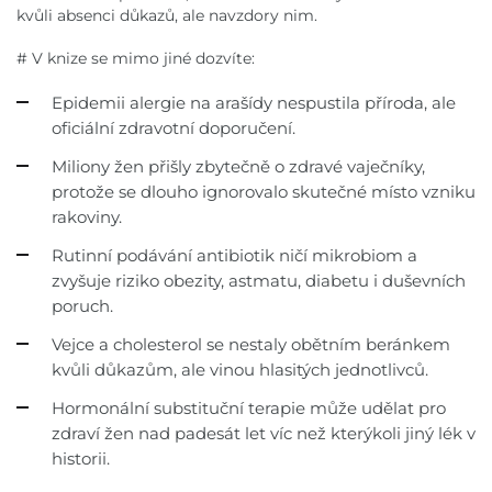
kvůli absenci důkazů, ale navzdory nim.
# V knize se mimo jiné dozvíte:
Epidemii alergie na arašídy nespustila příroda, ale
oficiální zdravotní doporučení.
Miliony žen přišly zbytečně o zdravé vaječníky,
protože se dlouho ignorovalo skutečné místo vzniku
rakoviny.
Rutinní podávání antibiotik ničí mikrobiom a
zvyšuje riziko obezity, astmatu, diabetu i duševních
poruch.
Vejce a cholesterol se nestaly obětním beránkem
kvůli důkazům, ale vinou hlasitých jednotlivců.
Hormonální substituční terapie může udělat pro
zdraví žen nad padesát let víc než kterýkoli jiný lék v
historii.