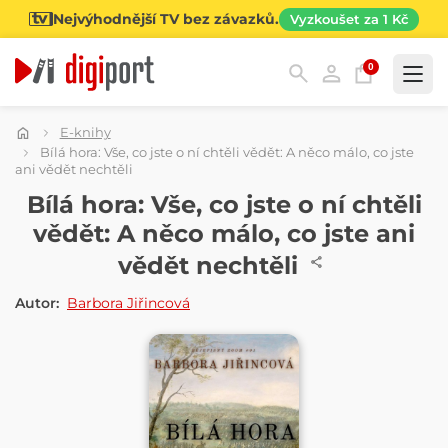
Nejvýhodnější TV bez závazků.
Vyzkoušet za 1 Kč
0
Kategorie
E-knihy
Bílá hora: Vše, co jste o ní chtěli vědět: A něco málo, co jste
ani vědět nechtěli
E-KNIHA
Bílá hora: Vše, co jste o ní chtěli
vědět: A něco málo, co jste ani
vědět nechtěli
Autor:
Barbora Jiřincová