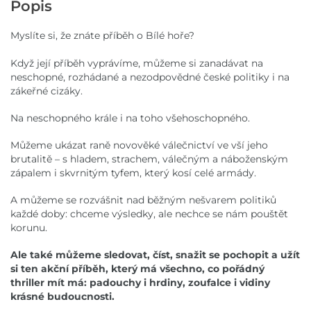
Popis
Myslíte si, že znáte příběh o Bílé hoře?
Když její příběh vyprávíme, můžeme si zanadávat na
neschopné, rozhádané a nezodpovědné české politiky i na
zákeřné cizáky.
Na neschopného krále i na toho všehoschopného.
Můžeme ukázat raně novověké válečnictví ve vší jeho
brutalitě – s hladem, strachem, válečným a náboženským
zápalem i skvrnitým tyfem, který kosí celé armády.
A můžeme se rozvášnit nad běžným nešvarem politiků
každé doby: chceme výsledky, ale nechce se nám pouštět
korunu.
Ale také můžeme sledovat, číst, snažit se pochopit a užít
si ten akční příběh, který má všechno, co pořádný
thriller mít má: padouchy i hrdiny, zoufalce i vidiny
krásné budoucnosti.