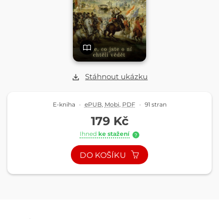
Stáhnout ukázku
E-kniha
·
ePUB
,
Mobi
,
PDF
·
91 stran
179 Kč
Ihned
ke stažení
?
DO KOŠÍKU