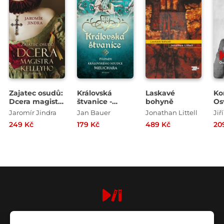
Zajatec osudů:
Královská
Laskavé
Ko
Dcera magistra
štvanice -
bohyně
Os
Kelleyho
Případy
ne
Jaromír Jindra
Jan Bauer
Jonathan Littell
Jiř
královského
ok
249 Kč
179 Kč
489 Kč
20
soudce
Melichara
digiport.cz © 2026