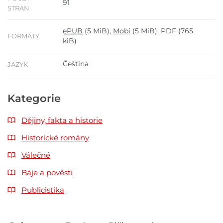
91
STRAN
ePUB
(5 MiB),
Mobi
(5 MiB),
PDF
(765
FORMÁTY
kiB)
Čeština
JAZYK
Kategorie
Dějiny, fakta a historie
Historické romány
Válečné
Báje a pověsti
Publicistika