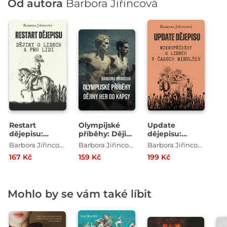
Od autora
Barbora Jiřincová
Restart
Olympijské
Update
dějepisu:
příběhy: Dějiny
dějepisu:
Dějiny o lidech
her do kapsy
Mikropříběhy o
Barbora Jiřincová
Barbora Jiřincová
Barbora Jiřincová
a pro lidi
lidech v časech
167 Kč
159 Kč
199 Kč
minulých
Mohlo by se vám také líbit