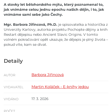
A stovky let bělohorského mýtu, který poznamenal to,
jak vnímáme celou jednu epochu našich dějin, i to, jak
vnímáme sami sebe jako Čechy.
Mgr. Barbora Jiřincová, Ph.D.
je spisovatelka a historička z
Univerzity Karlovy, autorka projektu Pochopte dějiny a knih
Restart dějepisu nebo Ancient Slavic Origins. V tomto
volném pokračování opět ukazuje, že dějepis je plný života –
pokud víte, kam se dívat.
Detaily
Barbora Jiřincová
AUTOR
Martin Koláček - E-knihy jedou
VYDAVATEL
17. 3. 2026
VYDÁNO
POČET