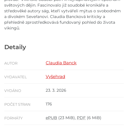
světových dějin. Fascinovalo již soudobé kronikáře a
středověké autory ság, kteří vytvářeli mýtus o svobodném
a divokém Seveřanovi. Claudia Bancková kriticky a
přehledně zprostředkovává fundovaný pohled do života
vikingů.
Detaily
Claudia Banck
AUTOR
Vyšehrad
VYDAVATEL
23. 3. 2026
VYDÁNO
176
POČET STRAN
ePUB
(23 MiB),
PDF
(6 MiB)
FORMÁTY