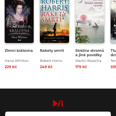
Zimní královna
Rakety smrti
Strážce stromů
Tl
a jiné povídky
dc
Hana Whitton
Robert Harris
Martin Rosocha
Te
229 Kč
249 Kč
179 Kč
33
digiport.cz © 2026