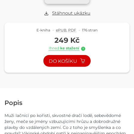
Stáhnout ukázku
E-kniha
·
ePUB
,
PDF
·
176 stran
249 Kč
Ihned
ke stažení
?
DO KOŠÍKU
Popis
Muži lačnící po kořisti, skvostné dračí lodě, sebevědomé
ženy, meče se jmény vzbuzujícími hrůzu a dobrodružné
plavby do vzdálených zemí. Co z toho je smyšlenka a co
pravda? Vikinské období patří k nejnapínavějším epochám