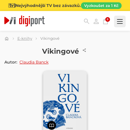
Nejvýhodnější TV bez závazků.
Vyzkoušet za 1 Kč
0
Kategorie
E-knihy
Vikingové
E-KNIHA
Vikingové
Autor:
Claudia Banck