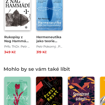
Rukopisy z
Hermeneutika
Nag Hammádí
jako teorie
1
porozumění
Prfo. ThDr. Petr Pokorný Dr.Sc. , Wolf B. Oerter
Petr Pokorný , Prfo. ThDr. Petr Pokorný Dr.Sc.
349 Kč
319 Kč
Mohlo by se vám také líbit