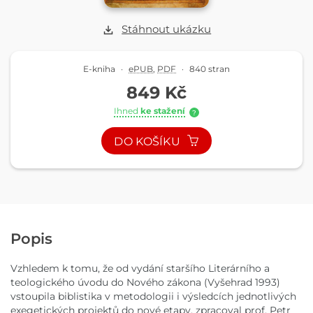
Stáhnout ukázku
E-kniha
·
ePUB
,
PDF
·
840 stran
849 Kč
Ihned
ke stažení
?
DO KOŠÍKU
Popis
Vzhledem k tomu, že od vydání staršího Literárního a
teologického úvodu do Nového zákona (Vyšehrad 1993)
vstoupila biblistika v metodologii i výsledcích jednotlivých
exegetických projektů do nové etapy, zpracoval prof. Petr