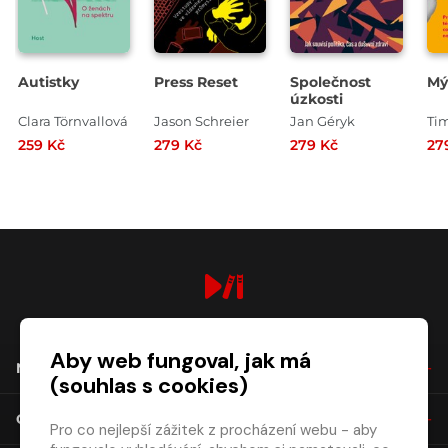
Autistky
Press Reset
Společnost
Mýt
úzkosti
Clara Törnvallová
Jason Schreier
Jan Géryk
Tim
259 Kč
279 Kč
279 Kč
27
digiport.cz © 2026
Aby web fungoval, jak má
NÁKUP
(souhlas s cookies)
O SPOLEČNOSTI
Pro co nejlepší zážitek z procházení webu - aby