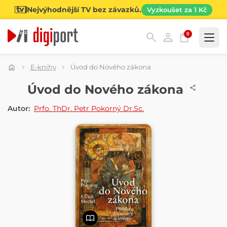
Nejvýhodnější TV bez závazků.
Vyzkoušet za 1 Kč
0
Kategorie
E-knihy
Úvod do Nového zákona
E-KNIHA
Úvod do Nového zákona
Autor:
Prfo. ThDr. Petr Pokorný Dr.Sc.