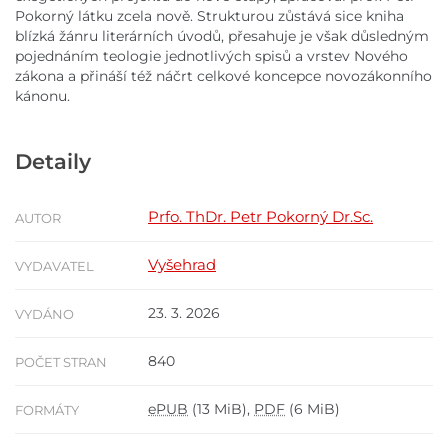
Pokorný látku zcela nově. Strukturou zůstává sice kniha
blízká žánru literárních úvodů, přesahuje je však důsledným
pojednáním teologie jednotlivých spisů a vrstev Nového
zákona a přináší též náčrt celkové koncepce novozákonního
kánonu.
Detaily
Prfo. ThDr. Petr Pokorný Dr.Sc.
AUTOR
Vyšehrad
VYDAVATEL
23. 3. 2026
VYDÁNO
840
POČET STRAN
ePUB
(13 MiB),
PDF
(6 MiB)
FORMÁTY