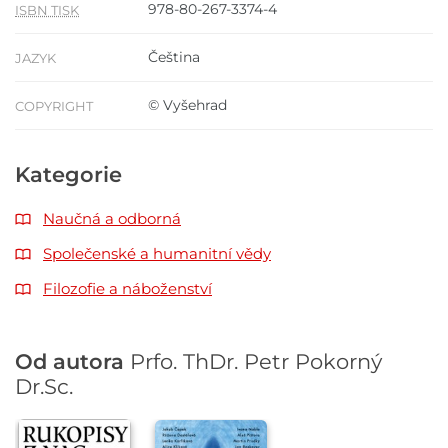
978-80-267-3374-4
ISBN TISK
Čeština
JAZYK
© Vyšehrad
COPYRIGHT
Kategorie
Naučná a odborná
Společenské a humanitní vědy
Filozofie a náboženství
Od autora
Prfo. ThDr. Petr Pokorný
Dr.Sc.