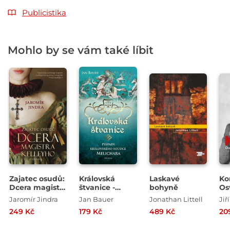
Publicistika
Mohlo by se vám také líbit
Zajatec osudů:
Královská
Laskavé
Ko
Dcera magistra
štvanice -
bohyně
Os
Kelleyho
Případy
ne
Jaromír Jindra
Jan Bauer
Jonathan Littell
Jiř
královského
ok
249 Kč
179 Kč
489 Kč
20
soudce
Melichara