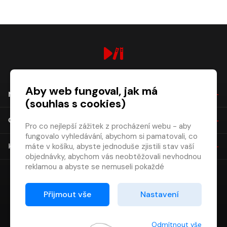
digiport.cz © 2026
Aby web fungoval, jak má
NÁKUP
(souhlas s cookies)
O SPOLEČNOSTI
Pro co nejlepší zážitek z procházení webu - aby
fungovalo vyhledávání, abychom si pamatovali, co
máte v košíku, abyste jednoduše zjistili stav vaší
KONTAKT
objednávky, abychom vás neobtěžovali nevhodnou
reklamou a abyste se nemuseli pokaždé
přihlašovat.
Proto od vás potřebujeme souhlas se
Přijmout vše
Nastavení
zpracováním souborů cookies
, tj. malých souborů,
které se dočasně ukládají ve vašem prohlížeči.
Děkujeme, že nám ho dáte a pomůžete nám tak
Odmítnout vše