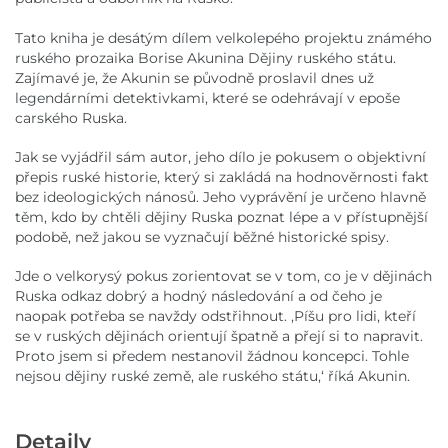
Tato kniha je desátým dílem velkolepého projektu známého
ruského prozaika Borise Akunina Dějiny ruského státu.
Zajímavé je, že Akunin se původně proslavil dnes už
legendárními detektivkami, které se odehrávají v epoše
carského Ruska.
Jak se vyjádřil sám autor, jeho dílo je pokusem o objektivní
přepis ruské historie, který si zakládá na hodnověrnosti fakt
bez ideologických nánosů. Jeho vyprávění je určeno hlavně
těm, kdo by chtěli dějiny Ruska poznat lépe a v přístupnější
podobě, než jakou se vyznačují běžné historické spisy.
Jde o velkorysý pokus zorientovat se v tom, co je v dějinách
Ruska odkaz dobrý a hodný následování a od čeho je
naopak potřeba se navždy odstřihnout. ,Píšu pro lidi, kteří
se v ruských dějinách orientují špatně a přejí si to napravit.
Proto jsem si předem nestanovil žádnou koncepci. Tohle
nejsou dějiny ruské země, ale ruského státu,‘ říká Akunin.
Detaily