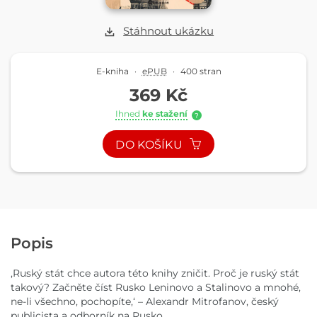
Stáhnout ukázku
E-kniha
·
ePUB
·
400 stran
369 Kč
Ihned
ke stažení
?
DO KOŠÍKU
Popis
,Ruský stát chce autora této knihy zničit. Proč je ruský stát
takový? Začněte číst Rusko Leninovo a Stalinovo a mnohé,
ne-li všechno, pochopíte,‘ – Alexandr Mitrofanov, český
publicista a odborník na Rusko.