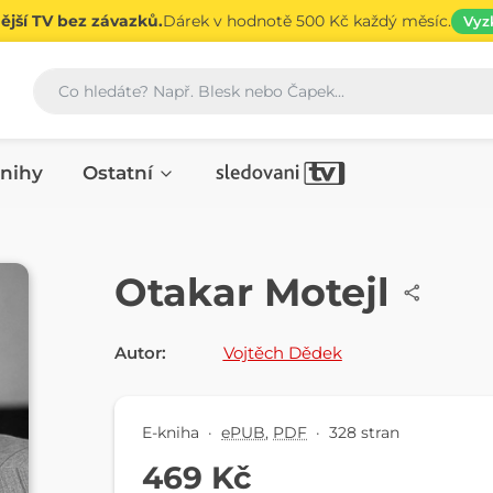
jší TV bez závazků.
Dárek v hodnotě 500 Kč každý měsíc.
Vyz
Vyhledávání
nihy
Ostatní
E-KNIHA
Otakar Motejl
Autor:
Vojtěch Dědek
E-kniha
·
ePUB
,
PDF
·
328 stran
469 Kč