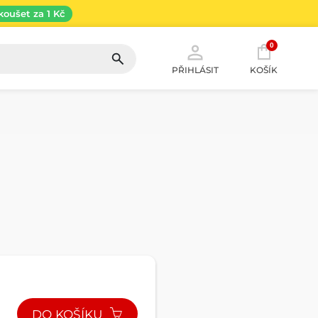
koušet za 1 Kč
0
PŘIHLÁSIT
KOŠÍK
DO KOŠÍKU