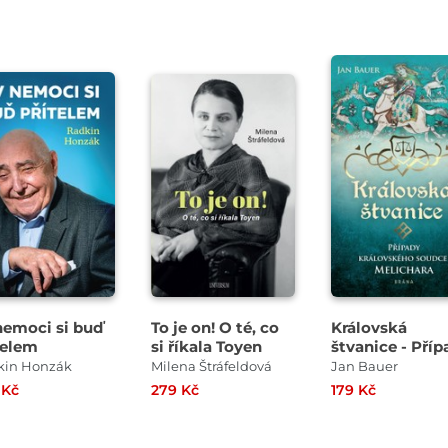
 nemoci si buď
To je on! O té, co
Královská
telem
si říkala Toyen
štvanice - Příp
královského
kin Honzák
Milena Štráfeldová
Jan Bauer
soudce Melich
 Kč
279 Kč
179 Kč