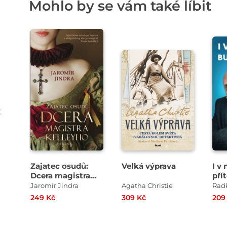
Mohlo by se vám také líbit
Zajatec osudů:
Velká výprava
I v
Dcera magistra
pří
Kelleyho
Jaromír Jindra
Agatha Christie
Rad
249 Kč
309 Kč
209