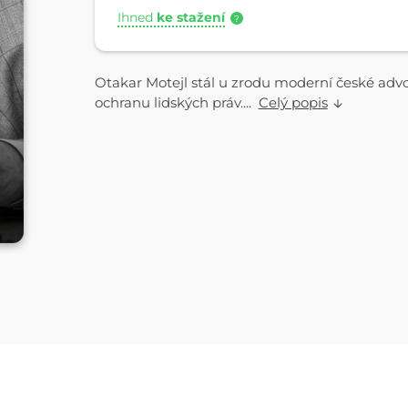
Ihned
ke stažení
?
Otakar Motejl stál u zrodu moderní české advok
ochranu lidských práv....
Celý popis