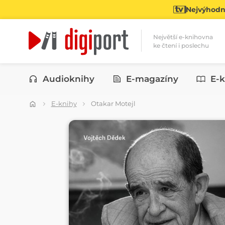
Nejvýhodně
Největší e-knihovna
ke čtení i poslechu
Kategorie
Audioknihy
E-magazíny
E-k
E-knihy
Otakar Motejl