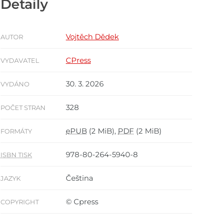
Detaily
Vojtěch Dědek
AUTOR
CPress
VYDAVATEL
30. 3. 2026
VYDÁNO
328
POČET STRAN
ePUB
(2 MiB),
PDF
(2 MiB)
FORMÁTY
978-80-264-5940-8
ISBN TISK
Čeština
JAZYK
© Cpress
COPYRIGHT