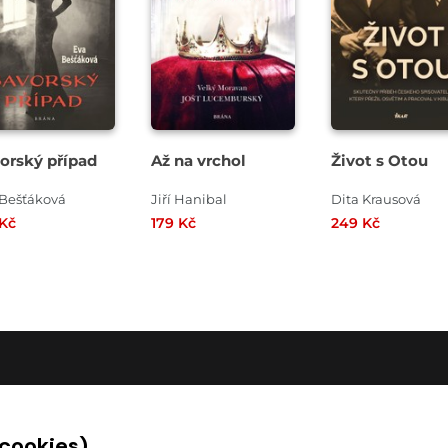
orský případ
Až na vrchol
Život s Otou
 Bešťáková
Jiří Hanibal
Dita Krausová
 Kč
179 Kč
249 Kč
O SPOLEČNOSTI
 cookies)