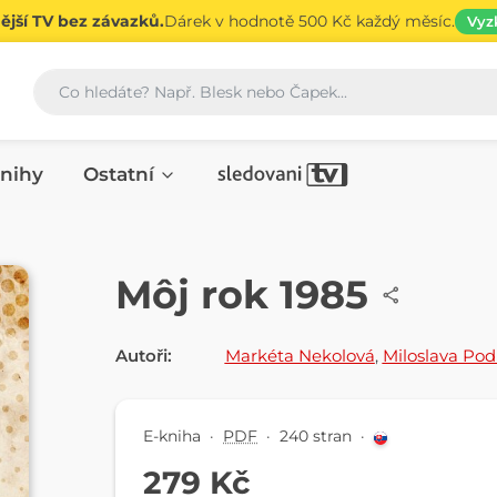
jší TV bez závazků.
Dárek v hodnotě 500 Kč každý měsíc.
Vyz
Vyhledávání
nihy
Ostatní
E-KNIHA
Môj rok 1985
Autoři:
Markéta Nekolová
,
Miloslava Po
E-kniha
·
PDF
·
240 stran
·
279 Kč