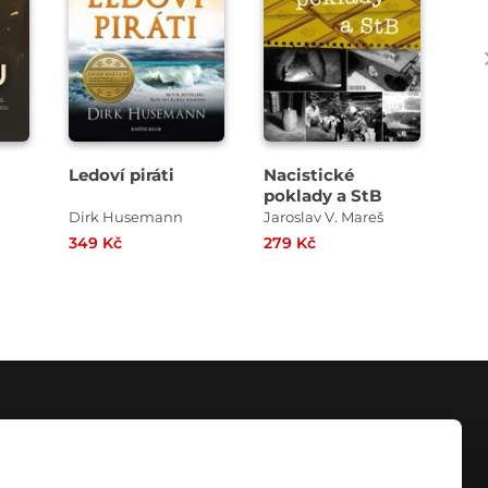
Ledoví piráti
Nacistické
Zim
poklady a StB
Dirk Husemann
Jaroslav V. Mareš
Han
349 Kč
279 Kč
229
KONTAKT