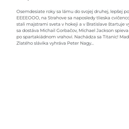
Osemdesiate roky sa lámu do svojej druhej, lepšej p
EEEEOOO, na Strahove sa naposledy tlieska cvičencom
stali majstrami sveta v hokeji a v Bratislave štartuj
sa dostáva Michail Gorbačov, Michael Jackson spieva 
po spartakiádnom vrahovi. Nachádza sa Titanic! Mad
Zlatého slávika vyhráva Peter Nagy…