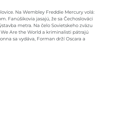
olovice. Na Wembley Freddie Mercury volá:
. Fanúšikovia jasajú, že sa Čechoslováci
e výstavba metra. Na čelo Sovietskeho zväzu
We Are the World a kriminalisti pátrajú
onna sa vydáva, Forman drží Oscara a