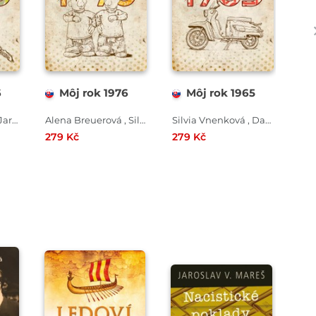
6
Môj rok 1976
Môj rok 1965
Silvia Vnenková , Jarmila Frejtichová , Dagmar Palovičová
Alena Breuerová , Silvia Vnenková , Anna Ölvecká
Silvia Vnenková , Dagmar Palovičová , Alena Breuerová
279 Kč
279 Kč
279