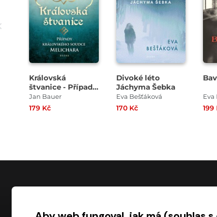
Královská
Divoké léto
Bav
štvanice - Případy
Jáchyma Šebka
královského
Jan Bauer
Eva Bešťáková
Eva
soudce Melichara
179 Kč
170 Kč
199
NÁKUP
Aby web fungoval, jak má (souhlas s