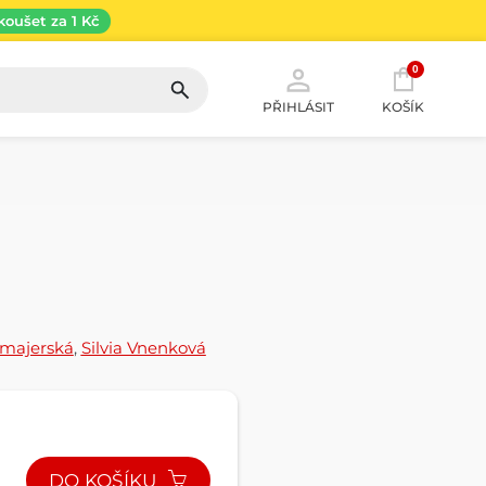
koušet za 1 Kč
0
PŘIHLÁSIT
KOŠÍK
dmajerská
,
Silvia Vnenková
DO KOŠÍKU