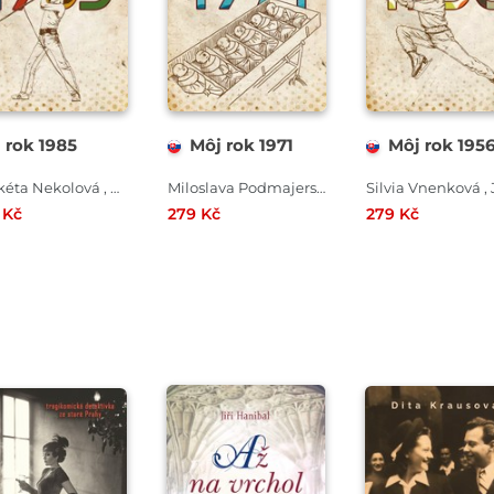
 rok 1985
Môj rok 1971
Môj rok 195
Markéta Nekolová , Profimedia
Miloslava Podmajerská , Silvia Vnenková , Martin Ježek
 Kč
279 Kč
279 Kč