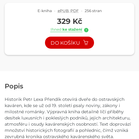
E-kniha
·
ePUB
,
PDF
·
256 stran
329 Kč
Ihned
ke stažení
?
DO KOŠÍKU
Popis
Historik Petr Lexa Přendík otevírá dveře do ostravských
kaváren, kde se už od 19. století psaly noviny, zákony i
milostné románky. Výpravná kniha detailně líčí příběhy
desítek luxusních i pokleslých podniků, jejich architekturu,
atmosféru i osudy kavárenských osobností. Text doprovází
množství historických fotografií a pohlednic, čímž vzniká
zevrubná kronika ostravského kavárenského světa.