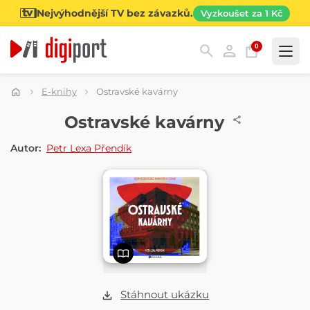
Nejvýhodnější TV bez závazků.
Vyzkoušet za 1 Kč
0
Kategorie
E-knihy
Ostravské kavárny
E-KNIHA
Ostravské kavárny
Autor:
Petr Lexa Přendík
Stáhnout ukázku