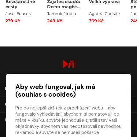
Bezstarostné
Zajatec osudů:
Velká výprava
Št
cesty
Dcera magistra
po
Kelleyho
le
Josef Fousek
Jaromír Jindra
Agatha Christie
Jar
239 Kč
249 Kč
309 Kč
24
digiport.cz © 2026
Aby web fungoval, jak má
NÁKUP
(souhlas s cookies)
O SPOLEČNOSTI
Pro co nejlepší zážitek z procházení webu - aby
fungovalo vyhledávání, abychom si pamatovali, co
máte v košíku, abyste jednoduše zjistili stav vaší
KONTAKT
objednávky, abychom vás neobtěžovali nevhodnou
reklamou a abyste se nemuseli pokaždé