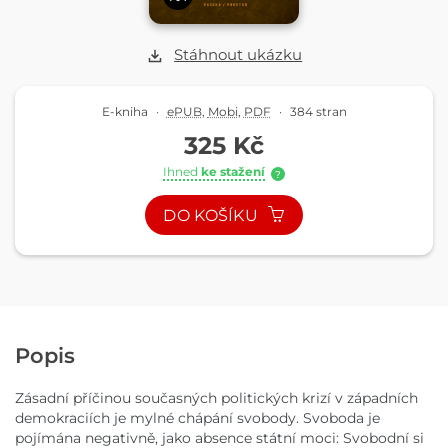
Stáhnout ukázku
E-kniha
·
ePUB
,
Mobi
,
PDF
·
384 stran
325 Kč
Ihned
ke stažení
?
DO KOŠÍKU
Popis
Zásadní příčinou současných politických krizí v západních
demokraciích je mylné chápání svobody. Svoboda je
pojímána negativně, jako absence státní moci: Svobodní si