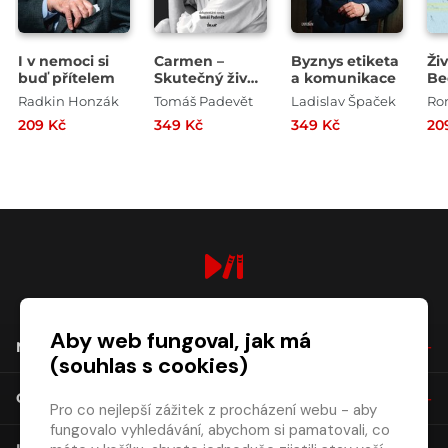
I v nemoci si
Carmen –
Byznys etiketa
Ži
buď přítelem
Skutečný život
a komunikace
Be
Hany
Radkin Honzák
Tomáš Padevět
Ladislav Špaček
Ro
Hegerové
209 Kč
349 Kč
349 Kč
20
digiport.cz © 2026
Aby web fungoval, jak má
NÁKUP
(souhlas s cookies)
O SPOLEČNOSTI
Pro co nejlepší zážitek z procházení webu - aby
fungovalo vyhledávání, abychom si pamatovali, co