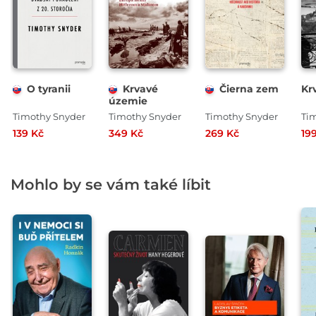
O tyranii
Krvavé
Čierna zem
Kr
územie
Timothy Snyder
Timothy Snyder
Timothy Snyder
Ti
139 Kč
349 Kč
269 Kč
19
Mohlo by se vám také líbit