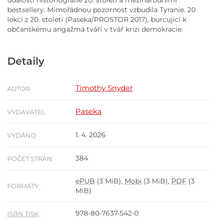
událostí historiografie 20. století a mezinárodními
bestsellery. Mimořádnou pozornost vzbudila Tyranie. 20
lekcí z 20. století (Paseka/PROSTOR 2017), burcující k
občanskému angažmá tváří v tvář krizi demokracie.
Detaily
Timothy Snyder
AUTOR
Paseka
VYDAVATEL
1. 4. 2026
VYDÁNO
384
POČET STRAN
ePUB
(3 MiB),
Mobi
(3 MiB),
PDF
(3
FORMÁTY
MiB)
978-80-7637-542-0
ISBN TISK