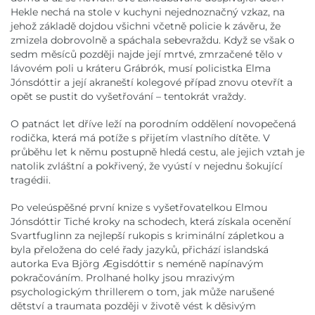
Hekle nechá na stole v kuchyni nejednoznačný vzkaz, na
jehož základě dojdou všichni včetně policie k závěru, že
zmizela dobrovolně a spáchala sebevraždu. Když se však o
sedm měsíců později najde její mrtvé, zmrzačené tělo v
lávovém poli u kráteru Grábrók, musí policistka Elma
Jónsdóttir a její akraneští kolegové případ znovu otevřít a
opět se pustit do vyšetřování – tentokrát vraždy.
O patnáct let dříve leží na porodním oddělení novopečená
rodička, která má potíže s přijetím vlastního dítěte. V
průběhu let k němu postupně hledá cestu, ale jejich vztah je
natolik zvláštní a pokřivený, že vyústí v nejednu šokující
tragédii.
Po veleúspěšné první knize s vyšetřovatelkou Elmou
Jónsdóttir Tiché kroky na schodech, která získala ocenění
Svartfuglinn za nejlepší rukopis s kriminální zápletkou a
byla přeložena do celé řady jazyků, přichází islandská
autorka Eva Björg Ægisdóttir s neméně napínavým
pokračováním. Prolhané holky jsou mrazivým
psychologickým thrillerem o tom, jak může narušené
dětství a traumata později v životě vést k děsivým