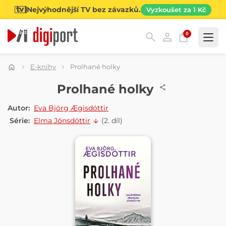
Nejvýhodnější TV bez závazků.
Vyzkoušet za 1 Kč
0
Kategorie
E-knihy
Prolhané holky
E-KNIHA
Prolhané holky
Autor:
Eva Björg Ægisdóttir
Série:
Elma Jónsdóttir
(2. díl)