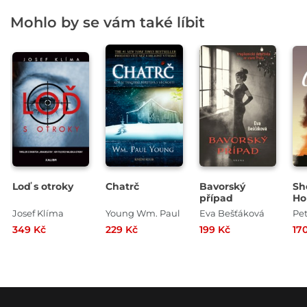
Mohlo by se vám také líbit
Loď s otroky
Chatrč
Bavorský
Sh
případ
Ho
Go
Josef Klíma
Young Wm. Paul
Eva Bešťáková
Pe
349 Kč
229 Kč
199 Kč
17