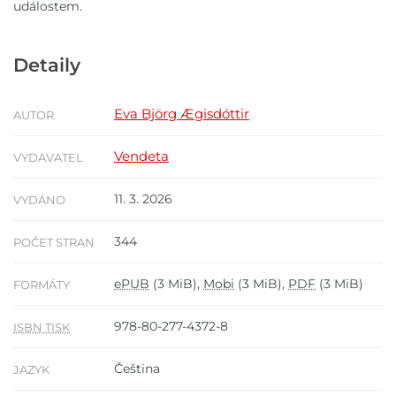
událostem.
Detaily
Eva Björg Ægisdóttir
AUTOR
Vendeta
VYDAVATEL
11. 3. 2026
VYDÁNO
344
POČET STRAN
ePUB
(3 MiB),
Mobi
(3 MiB),
PDF
(3 MiB)
FORMÁTY
978-80-277-4372-8
ISBN TISK
Čeština
JAZYK