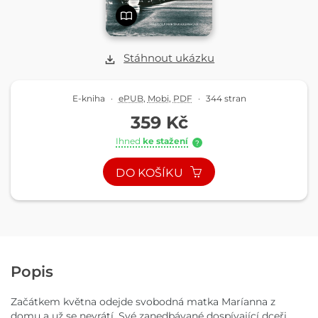
Stáhnout ukázku
E-kniha
·
ePUB
,
Mobi
,
PDF
·
344 stran
359 Kč
Ihned
ke stažení
?
DO KOŠÍKU
Popis
Začátkem května odejde svobodná matka Maríanna z
domu a už se nevrátí. Své zanedbávané dospívající dceři