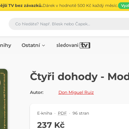
jší TV bez závazků.
Dárek v hodnotě 500 Kč každý měsíc.
Vyz
Vyhledávání
nihy
Ostatní
E-KNIHA
Čtyři dohody - Mod
Autor:
Don Miguel Ruiz
E-kniha
·
PDF
·
96 stran
237 Kč