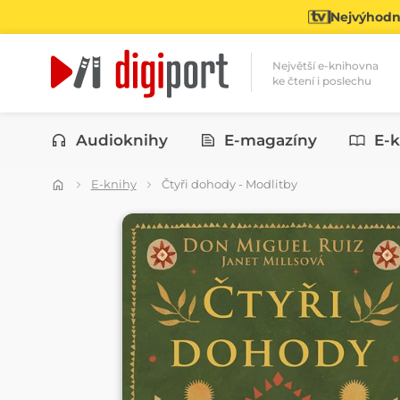
Nejvýhodně
Největší e-knihovna
ke čtení i poslechu
Kategorie
Audioknihy
E-magazíny
E-k
E-knihy
Čtyři dohody - Modlitby