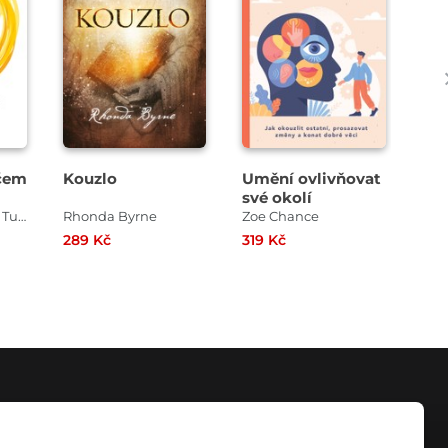
čem
Kouzlo
Umění ovlivňovat
Opo
své okolí
bý
Ellis Sarah , Helen Tupper
Rhonda Byrne
Zoe Chance
289 Kč
319 Kč
239
KONTAKT