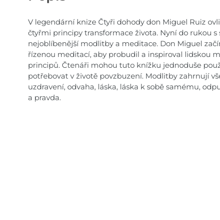
V legendární knize Čtyři dohody don Miguel Ruiz ovli
čtyřmi principy transformace života. Nyní do rukou s 
nejoblíbenější modlitby a meditace. Don Miguel zač
řízenou meditací, aby probudil a inspiroval lidskou m
principů. Čtenáři mohou tuto knížku jednoduše použí
potřebovat v životě povzbuzení. Modlitby zahrnují v
uzdravení, odvaha, láska, láska k sobě samému, odpušt
a pravda.