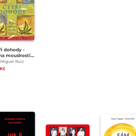
ři dohody -
ha moudrosti
rých Toltéků
Miguel Ruiz
 Kč