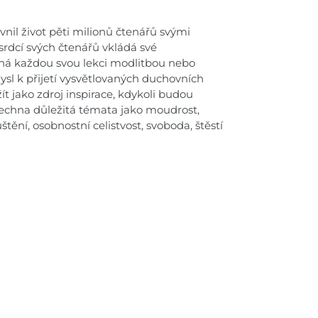
vnil život pěti milionů čtenářů svými
srdcí svých čtenářů vkládá své
íná každou svou lekci modlitbou nebo
ysl k přijetí vysvětlovaných duchovních
t jako zdroj inspirace, kdykoli budou
šechna důležitá témata jako moudrost,
ění, osobnostní celistvost, svoboda, štěstí