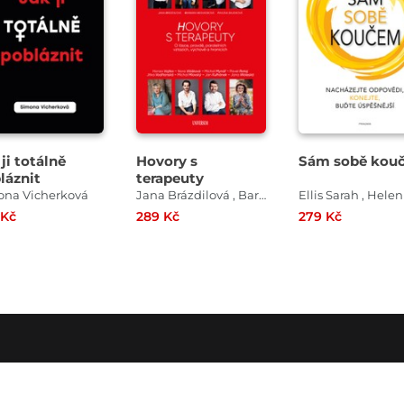
 ji totálně
Hovory s
Sám sobě kou
láznit
terapeuty
ona Vicherková
Jana Brázdilová , Barbara Nesvadbová , Pavlína Saudková
 Kč
289 Kč
279 Kč
O SPOLEČNOSTI