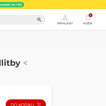
koušet za 1 Kč
0
PŘIHLÁSIT
KOŠÍK
litby
DO KOŠÍKU