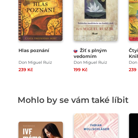
Hlas poznání
Žiť s plným
Čty
vedomím
Kni
sta
Don Miguel Ruiz
Don Miguel Ruiz
Don 
239 Kč
199 Kč
239
Mohlo by se vám také líbit