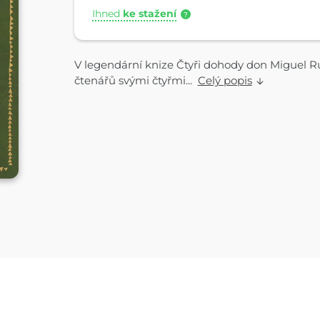
Ihned
ke stažení
?
V legendární knize Čtyři dohody don Miguel Rui
čtenářů svými čtyřmi...
Celý popis