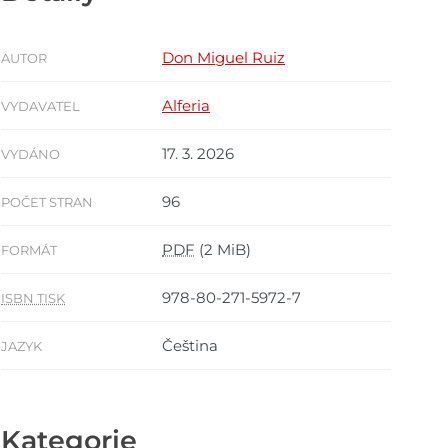
Don Miguel Ruiz
AUTOR
Alferia
VYDAVATEL
17. 3. 2026
VYDÁNO
96
POČET STRAN
PDF
(2 MiB)
FORMÁT
978-80-271-5972-7
ISBN TISK
Čeština
JAZYK
Kategorie