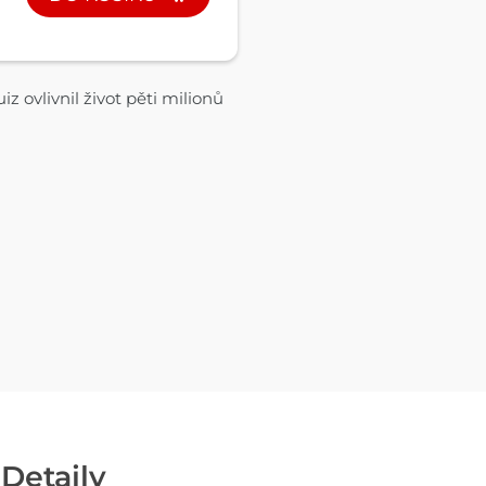
z ovlivnil život pěti milionů
Detaily