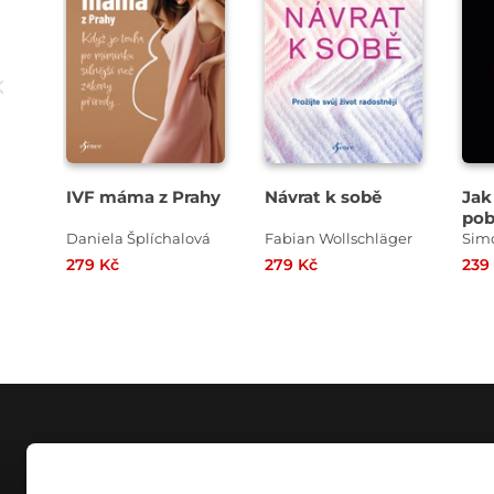
IVF máma z Prahy
Návrat k sobě
Jak
pob
Daniela Šplíchalová
Fabian Wollschläger
Sim
279 Kč
279 Kč
239
NÁKUP