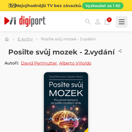
Nejvýhodnější TV bez závazků.
Vyzkoušet za 1 Kč
0
Kategorie
E-knihy
Posilte svůj mozek - 2.vydání
E-KNIHA
Posilte svůj mozek - 2.vydání
Autoři:
David Perlmutter
,
Alberto Villoldo