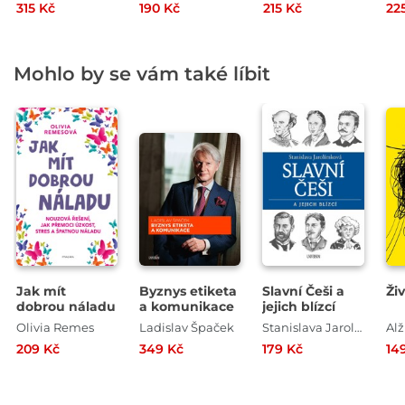
315 Kč
190 Kč
215 Kč
22
Mohlo by se vám také líbit
Jak mít
Byznys etiketa
Slavní Češi a
Ži
dobrou náladu
a komunikace
jejich blízcí
Olivia Remes
Ladislav Špaček
Stanislava Jarolímková
209 Kč
349 Kč
179 Kč
14