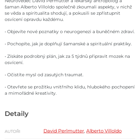
Neurovědec David Permutter a lékařský antropolog a
šaman Alberto Villoldo společně zkoumali aspekty, v nichž
se věda a spiritualita shodují, a pokusili se zpřístupnit
osvícení opravdu každému.
• Objevíte nové poznatky o neurogenezi a buněčném zdraví.
• Pochopíte, jak je doplňují šamanské a spirituální praktiky.
• Získáte podrobný plán, jak za 5 týdnů připravit mozek na
osvícení.
• Očistíte mysl od zasutých traumat.
• Otevřete se prožitku vnitřního klidu, hlubokého pochopení
a mimořádné kreativity.
Detaily
David Perlmutter
Alberto Villoldo
,
AUTOŘI