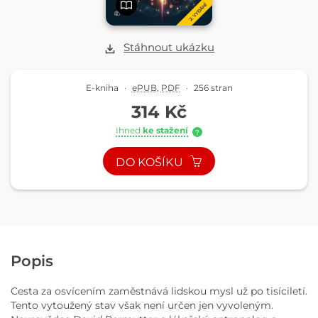
Stáhnout ukázku
E-kniha
·
ePUB
,
PDF
·
256 stran
314 Kč
Ihned
ke stažení
?
DO KOŠÍKU
Popis
Cesta za osvícením zaměstnává lidskou mysl už po tisíciletí.
Tento vytoužený stav však není určen jen vyvoleným.