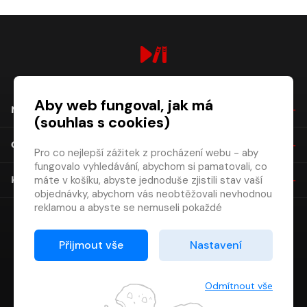
digiport.cz © 2026
Aby web fungoval, jak má
NÁKUP
(souhlas s cookies)
O SPOLEČNOSTI
Pro co nejlepší zážitek z procházení webu - aby
fungovalo vyhledávání, abychom si pamatovali, co
máte v košíku, abyste jednoduše zjistili stav vaší
KONTAKT
objednávky, abychom vás neobtěžovali nevhodnou
reklamou a abyste se nemuseli pokaždé
přihlašovat.
Proto od vás potřebujeme souhlas se
Přijmout vše
Nastavení
zpracováním souborů cookies
, tj. malých souborů,
které se dočasně ukládají ve vašem prohlížeči.
Děkujeme, že nám ho dáte a pomůžete nám tak
Odmítnout vše
web zlepšovat.