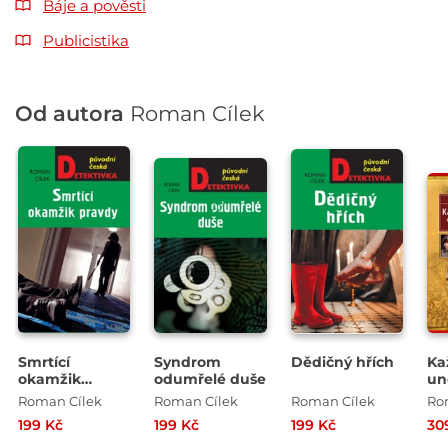
Báje a pověsti
Publicistika
Od autora
Roman Cílek
Smrtící
Syndrom
Dědičný hřích
Ka
okamžik
odumřelé duše
un
pravdy
Pr
Roman Cílek
Roman Cílek
Roman Cílek
Ro
po
199 Kč
199 Kč
199 Kč
30
Mu
vít