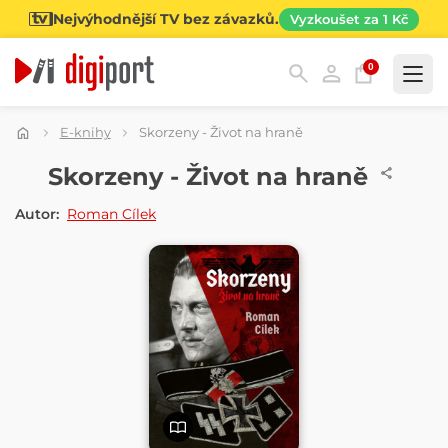
Nejvýhodnější TV bez závazků.
Vyzkoušet za 1 Kč
0
Kategorie
E-knihy
Skorzeny - Život na hraně
E-KNIHA
Skorzeny - Život na hraně
Autor:
Roman Cílek