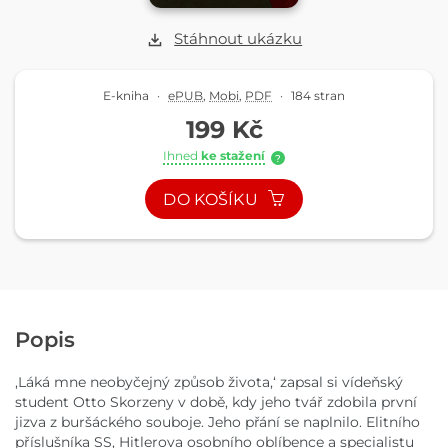
Stáhnout ukázku
E-kniha
·
ePUB
,
Mobi
,
PDF
·
184 stran
199 Kč
Ihned
ke stažení
?
DO KOŠÍKU
Popis
,Láká mne neobyčejný způsob života,‘ zapsal si vídeňský
student Otto Skorzeny v době, kdy jeho tvář zdobila první
jizva z buršáckého souboje. Jeho přání se naplnilo. Elitního
příslušníka SS, Hitlerova osobního oblíbence a specialistu