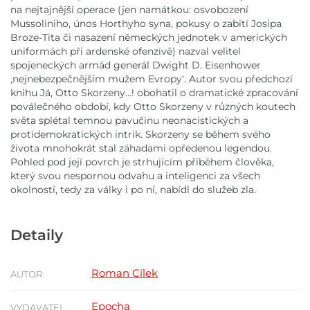
na nejtajnější operace (jen namátkou: osvobození
Mussoliniho, únos Horthyho syna, pokusy o zabití Josipa
Broze-Tita či nasazení německých jednotek v amerických
uniformách při ardenské ofenzivě) nazval velitel
spojeneckých armád generál Dwight D. Eisenhower
,nejnebezpečnějším mužem Evropy‘. Autor svou předchozí
knihu Já, Otto Skorzeny…! obohatil o dramatické zpracování
poválečného období, kdy Otto Skorzeny v různých koutech
světa splétal temnou pavučinu neonacistických a
protidemokratických intrik. Skorzeny se během svého
života mnohokrát stal záhadami opředenou legendou.
Pohled pod její povrch je strhujícím příběhem člověka,
který svou nespornou odvahu a inteligenci za všech
okolností, tedy za války i po ní, nabídl do služeb zla.
Detaily
Roman Cílek
AUTOR
Epocha
VYDAVATEL