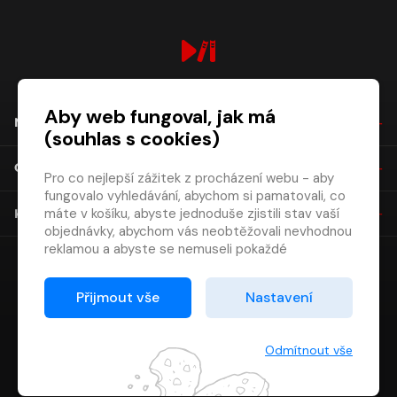
digiport.cz © 2026
Aby web fungoval, jak má
NÁKUP
(souhlas s cookies)
O SPOLEČNOSTI
Pro co nejlepší zážitek z procházení webu - aby
fungovalo vyhledávání, abychom si pamatovali, co
máte v košíku, abyste jednoduše zjistili stav vaší
KONTAKT
objednávky, abychom vás neobtěžovali nevhodnou
reklamou a abyste se nemuseli pokaždé
přihlašovat.
Proto od vás potřebujeme souhlas se
Přijmout vše
Nastavení
zpracováním souborů cookies
, tj. malých souborů,
které se dočasně ukládají ve vašem prohlížeči.
Děkujeme, že nám ho dáte a pomůžete nám tak
Odmítnout vše
web zlepšovat.