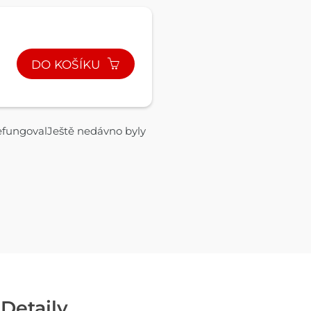
DO KOŠÍKU
efungovalJeště nedávno byly
Detaily