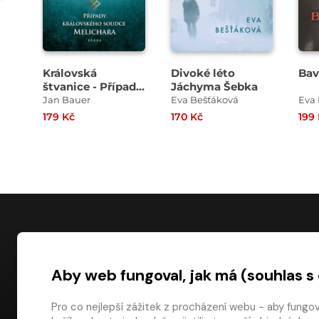
Královská
Divoké léto
Bav
štvanice - Případy
Jáchyma Šebka
královského
Jan Bauer
Eva Bešťáková
Eva
soudce Melichara
179 Kč
170 Kč
199
NÁKUP
Aby web fungoval, jak má (souhlas s
Časté dotazy
Platba
Pro co nejlepší zážitek z procházení webu - aby fungo