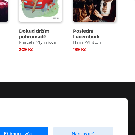
Dokud držím
Poslední
Rak
pohromadě
Lucemburk
Marcela Mlynářová
Hana Whitton
Rob
209 Kč
199 Kč
249
KONTAKT
info@digiport.cz
Přijmout vše
Nastavení