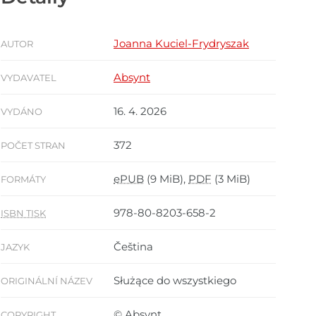
Joanna Kuciel-Frydryszak
AUTOR
Absynt
VYDAVATEL
16. 4. 2026
VYDÁNO
372
POČET STRAN
ePUB
(9 MiB),
PDF
(3 MiB)
FORMÁTY
978-80-8203-658-2
ISBN TISK
Čeština
JAZYK
Służące do wszystkiego
ORIGINÁLNÍ NÁZEV
© Absynt
COPYRIGHT