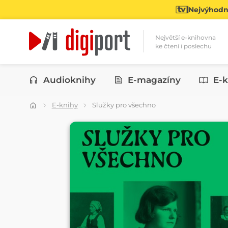
Nejvýhodně
Největší e-knihovna
ke čtení i poslechu
Kategorie
Audioknihy
E-magazíny
E-k
E-knihy
Služky pro všechno