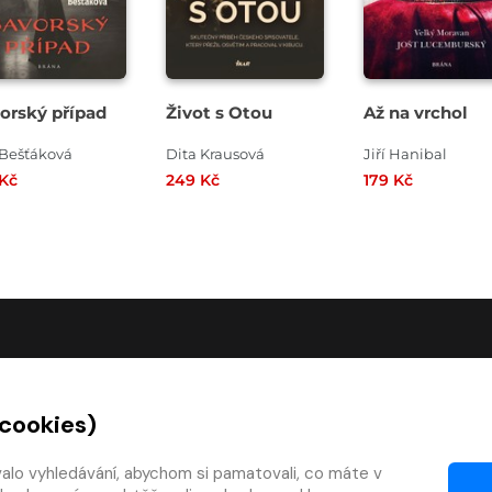
orský případ
Život s Otou
Až na vrchol
 Bešťáková
Dita Krausová
Jiří Hanibal
 Kč
249 Kč
179 Kč
O SPOLEČNOSTI
 cookies)
O nás
Kontakty
valo vyhledávání, abychom si pamatovali, co máte v