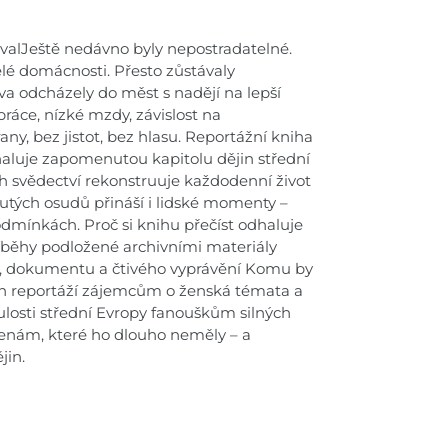
valJeště nedávno byly nepostradatelné.
 celé domácnosti. Přesto zůstávaly
va odcházely do měst s nadějí na lepší
 práce, nízké mzdy, závislost na
any, bez jistot, bez hlasu. Reportážní kniha
aluje zapomenutou kapitolu dějin střední
ch svědectví rekonstruuje každodenní život
krutých osudů přináší i lidské momenty –
podmínkách. Proč si knihu přečíst odhaluje
íběhy podložené archivními materiály
že, dokumentu a čtivého vyprávění Komu by
kých reportáží zájemcům o ženská témata a
nulosti střední Evropy fanouškům silných
ženám, které ho dlouho neměly – a
jin.