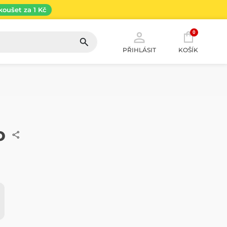
koušet za 1 Kč
0
PŘIHLÁSIT
KOŠÍK
o