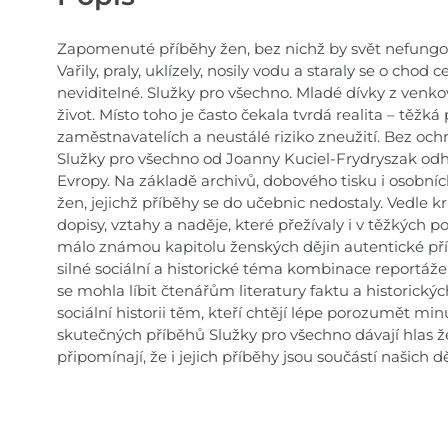
Zapomenuté příběhy žen, bez nichž by svět nefungo
Vařily, praly, uklízely, nosily vodu a staraly se o chod
neviditelné. Služky pro všechno. Mladé dívky z venko
život. Místo toho je často čekala tvrdá realita – těžká
zaměstnavatelích a neustálé riziko zneužití. Bez ochr
Služky pro všechno od Joanny Kuciel-Frydryszak odh
Evropy. Na základě archivů, dobového tisku i osobní
žen, jejichž příběhy se do učebnic nedostaly. Vedle 
dopisy, vztahy a naděje, které přežívaly i v těžkých 
málo známou kapitolu ženských dějin autentické př
silné sociální a historické téma kombinace reportá
se mohla líbit čtenářům literatury faktu a historic
sociální historii těm, kteří chtějí lépe porozumět mi
skutečných příběhů Služky pro všechno dávají hlas 
připomínají, že i jejich příběhy jsou součástí našich dě