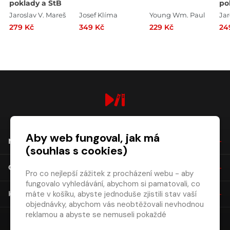
poklady a StB
po
le
Jaroslav V. Mareš
Josef Klíma
Young Wm. Paul
Jar
279 Kč
349 Kč
229 Kč
24
digiport.cz © 2026
Aby web fungoval, jak má
NÁKUP
(souhlas s cookies)
O SPOLEČNOSTI
Pro co nejlepší zážitek z procházení webu - aby
fungovalo vyhledávání, abychom si pamatovali, co
máte v košíku, abyste jednoduše zjistili stav vaší
KONTAKT
objednávky, abychom vás neobtěžovali nevhodnou
reklamou a abyste se nemuseli pokaždé
přihlašovat.