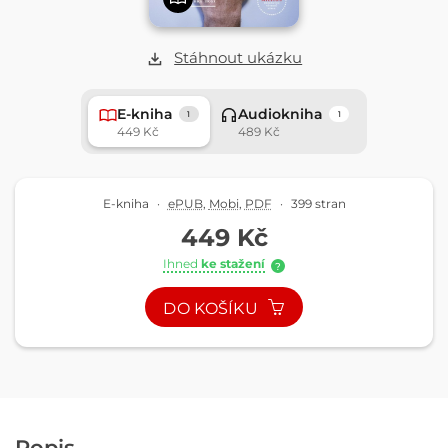
Stáhnout ukázku
E-kniha
Audiokniha
1
1
449 Kč
489 Kč
E-kniha
·
ePUB
,
Mobi
,
PDF
·
399 stran
449 Kč
Ihned
ke stažení
?
DO KOŠÍKU
Popis