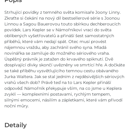
Strhující povídky z temného světa komisaře Joony Linny.
Zkraťte si čekání na nový díl bestsellerové série s Joonou
Linnou a Sagou Bauerovou touto sbírkou dechberoucích
povídek. Lars Kepler se v Námořníkovi vrací do světa
oblíbených vyšetřovatelů a přináší šest samostatných
příběhů, které vám nedají spát. Otec musí provést
nájemnou vraždu, aby zachránil svého syna. Mladá
novinářka se zamiluje do možného sériového vraha.
Úspěšný právník je zatažen do krvavého spiknutí. Dvě
dospívající dívky skončí uvězněny ve smrtící hře. A dočkáte
se také příběhu vysvětlujícího temnou cestu obávaného
Jurka Waltera. Jak se stal jedním z nejděsivějších sériových
vrahů všech dob? Právě teď na to Lars Kepler přináší
odpověď. Námořník překypuje vším, na co jsme u Keplera
zvyklí — komplexními postavami, rychlým tempem,
silnými emocemi, násilím a zápletkami, které vám přivodí
noční můry.
Detaily