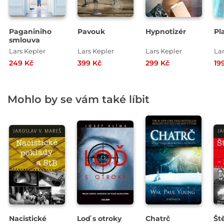
Paganiniho
Pavouk
Hypnotizér
Pl
smlouva
Lars Kepler
Lars Kepler
Lars Kepler
Lar
249 Kč
399 Kč
299 Kč
19
Mohlo by se vám také líbit
Nacistické
Loď s otroky
Chatrč
Št