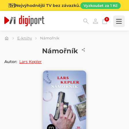
Nejvýhodnější TV bez závazků.
Vyzkoušet za 1 Kč
0
Kategorie
E-knihy
Námořník
E-KNIHA
Námořník
Autor:
Lars Kepler