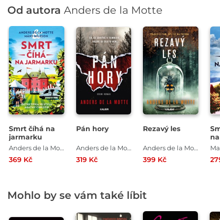
Od autora
Anders de la Motte
Smrt číhá na
Pán hory
Rezavý les
Sm
jarmarku
na
Anders de la Motte , Mans Nilsson
Anders de la Motte
Anders de la Motte
369 Kč
319 Kč
399 Kč
27
Mohlo by se vám také líbit