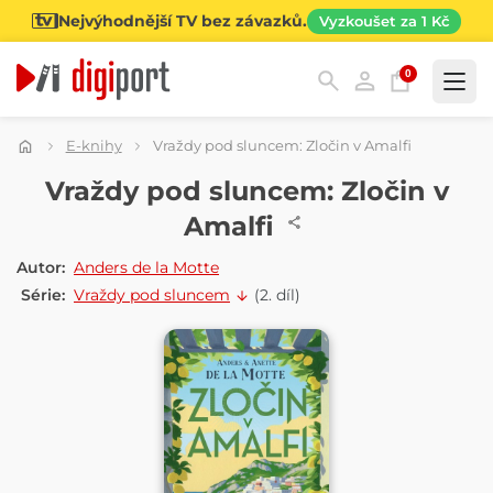
Nejvýhodnější TV bez závazků.
Vyzkoušet za 1 Kč
0
Kategorie
E-knihy
Vraždy pod sluncem: Zločin v Amalfi
E-KNIHA
Vraždy pod sluncem: Zločin v
Amalfi
Autor:
Anders de la Motte
Série:
Vraždy pod sluncem
(2. díl)