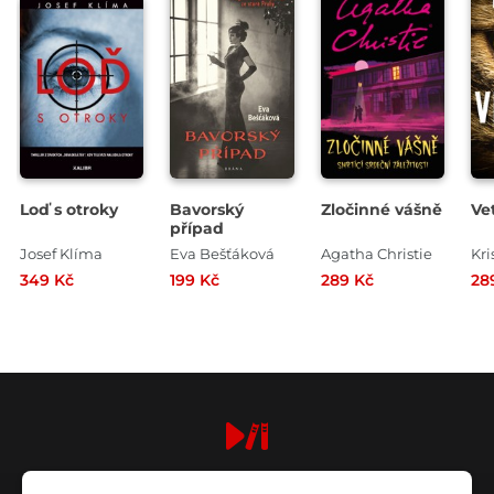
Loď s otroky
Bavorský
Zločinné vášně
Ve
případ
Josef Klíma
Eva Bešťáková
Agatha Christie
Kri
349 Kč
199 Kč
289 Kč
28
digiport.cz © 2026