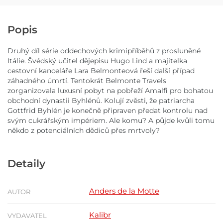
Popis
Druhý díl série oddechových krimipříběhů z prosluněné
Itálie. Švédský učitel dějepisu Hugo Lind a majitelka
cestovní kanceláře Lara Belmonteová řeší další případ
záhadného úmrtí. Tentokrát Belmonte Travels
zorganizovala luxusní pobyt na pobřeží Amalfi pro bohatou
obchodní dynastii Byhlénů. Kolují zvěsti, že patriarcha
Gottfrid Byhlén je konečně připraven předat kontrolu nad
svým cukrářským impériem. Ale komu? A půjde kvůli tomu
někdo z potenciálních dědiců přes mrtvoly?
Detaily
Anders de la Motte
AUTOR
Kalibr
VYDAVATEL