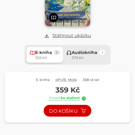
Stáhnout ukázku
E-kniha
Audiokniha
1
1
359 Kč
379 Kč
E-kniha
·
ePUB
,
Mobi
·
368 stran
359 Kč
Ihned
ke stažení
?
DO KOŠÍKU