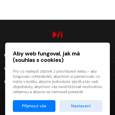
digiport.cz © 2026
Aby web fungoval, jak má
NÁKUP
(souhlas s cookies)
O SPOLEČNOSTI
Pro co nejlepší zážitek z procházení webu - aby
fungovalo vyhledávání, abychom si pamatovali, co
máte v košíku, abyste jednoduše zjistili stav vaší
KONTAKT
objednávky, abychom vás neobtěžovali nevhodnou
reklamou a abyste se nemuseli pokaždé
přihlašovat.
Proto od vás potřebujeme souhlas se
Přijmout vše
Nastavení
zpracováním souborů cookies
, tj. malých souborů,