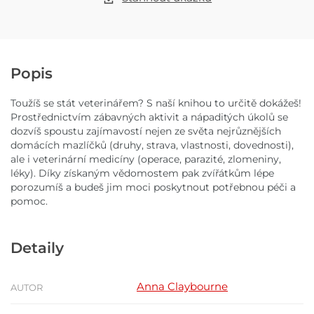
Popis
Toužíš se stát veterinářem? S naší knihou to určitě dokážeš!
Prostřednictvím zábavných aktivit a nápaditých úkolů se
dozvíš spoustu zajímavostí nejen ze světa nejrůznějších
domácích mazlíčků (druhy, strava, vlastnosti, dovednosti),
ale i veterinární medicíny (operace, parazité, zlomeniny,
léky). Díky získaným vědomostem pak zvířátkům lépe
porozumíš a budeš jim moci poskytnout potřebnou péči a
pomoc.
Detaily
Anna Claybourne
AUTOR