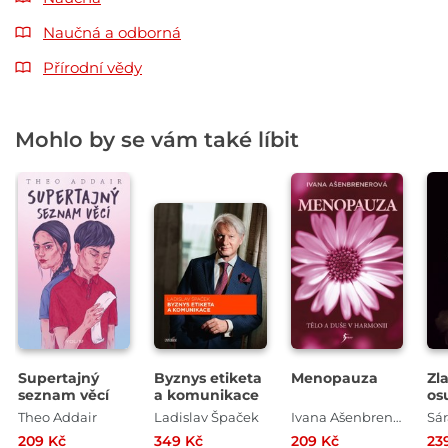
Naučná a odborná
Přírodní vědy
Mohlo by se vám také líbit
Supertajný
Byznys etiketa
Menopauza
Zl
seznam věcí
a komunikace
os
Theo Addair
Ladislav Špaček
Ivana Ašenbrenerová
Sá
209 Kč
349 Kč
209 Kč
23