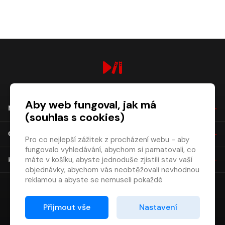
digiport.cz © 2026
Aby web fungoval, jak má
NÁKUP
(souhlas s cookies)
O SPOLEČNOSTI
Pro co nejlepší zážitek z procházení webu - aby
fungovalo vyhledávání, abychom si pamatovali, co
máte v košíku, abyste jednoduše zjistili stav vaší
KONTAKT
objednávky, abychom vás neobtěžovali nevhodnou
reklamou a abyste se nemuseli pokaždé
přihlašovat.
Proto od vás potřebujeme souhlas se
Přijmout vše
Nastavení
zpracováním souborů cookies
, tj. malých souborů,