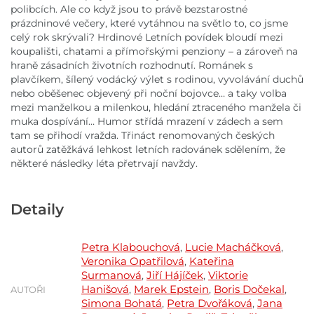
polibcích. Ale co když jsou to právě bezstarostné
prázdninové večery, které vytáhnou na světlo to, co jsme
celý rok skrývali? Hrdinové Letních povídek bloudí mezi
koupališti, chatami a přímořskými penziony – a zároveň na
hraně zásadních životních rozhodnutí. Románek s
plavčíkem, šílený vodácký výlet s rodinou, vyvolávání duchů
nebo oběšenec objevený při noční bojovce… a taky volba
mezi manželkou a milenkou, hledání ztraceného manžela či
muka dospívání… Humor střídá mrazení v zádech a sem
tam se přihodí vražda. Třináct renomovaných českých
autorů zatěžkává lehkost letních radovánek sdělením, že
některé následky léta přetrvají navždy.
Detaily
Petra Klabouchová
Lucie Macháčková
,
,
Veronika Opatřilová
Kateřina
,
Surmanová
Jiří Hájíček
Viktorie
,
,
Hanišová
Marek Epstein
Boris Dočekal
,
,
,
AUTOŘI
Simona Bohatá
Petra Dvořáková
Jana
,
,