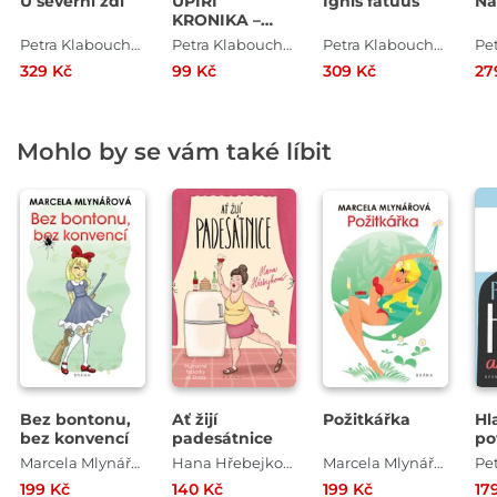
U severní zdi
UPÍŘÍ
Ignis fatuus
Na
KRONIKA –
Cesta do
Petra Klabouchová
Petra Klabouchová , Petr Palma
Petra Klabouchová
minulosti
329 Kč
99 Kč
309 Kč
27
Mohlo by se vám také líbit
Bez bontonu,
Ať žijí
Požitkářka
Hl
bez konvencí
padesátnice
po
Marcela Mlynářová
Hana Hřebejková
Marcela Mlynářová
Pe
199 Kč
140 Kč
199 Kč
17