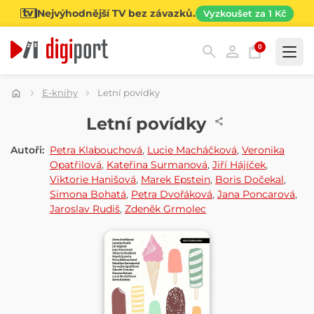
Nejvýhodnější TV bez závazků.
Vyzkoušet za 1 Kč
0
Kategorie
E-knihy
Letní povídky
E-KNIHA
Letní povídky
Autoři:
Petra Klabouchová
,
Lucie Macháčková
,
Veronika
Opatřilová
,
Kateřina Surmanová
,
Jiří Hájíček
,
Viktorie Hanišová
,
Marek Epstein
,
Boris Dočekal
,
Simona Bohatá
,
Petra Dvořáková
,
Jana Poncarová
,
Jaroslav Rudiš
,
Zdeněk Grmolec