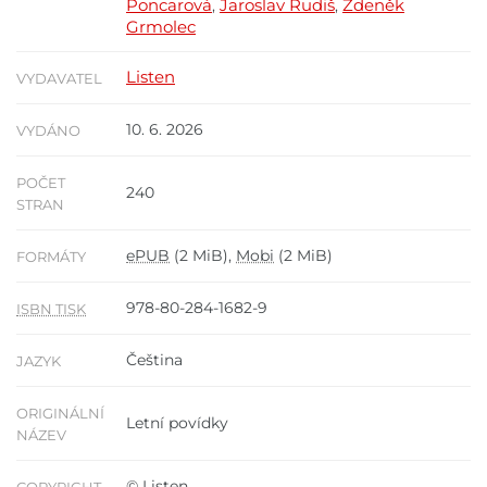
Poncarová
Jaroslav Rudiš
Zdeněk
,
,
Grmolec
Listen
VYDAVATEL
10. 6. 2026
VYDÁNO
POČET
240
STRAN
ePUB
(2 MiB),
Mobi
(2 MiB)
FORMÁTY
978-80-284-1682-9
ISBN TISK
Čeština
JAZYK
ORIGINÁLNÍ
Letní povídky
NÁZEV
© Listen