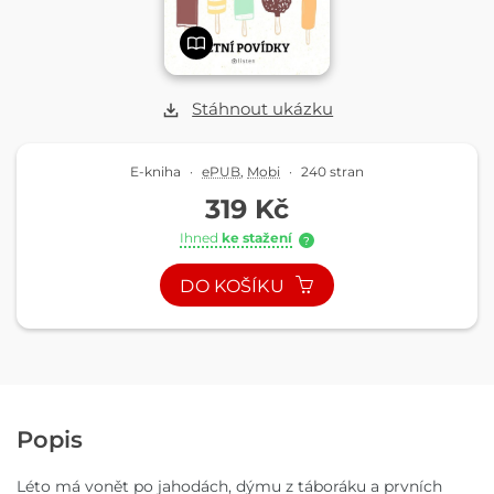
Stáhnout ukázku
E-kniha
·
ePUB
,
Mobi
·
240 stran
319 Kč
Ihned
ke stažení
?
DO KOŠÍKU
Popis
Léto má vonět po jahodách, dýmu z táboráku a prvních