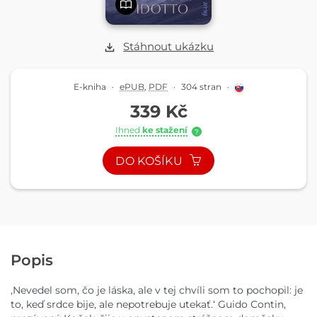
Stáhnout ukázku
E-kniha
·
ePUB
,
PDF
·
304 stran
·
339 Kč
Ihned
ke stažení
?
DO KOŠÍKU
Popis
,Nevedel som, čo je láska, ale v tej chvíli som to pochopil: je
to, keď srdce bije, ale nepotrebuje utekať.‘ Guido Contin,