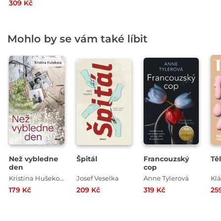
309 Kč
Mohlo by se vám také líbit
Než vybledne
Špitál
Francouzský
Tě
den
cop
Kristína Hušeková
Josef Veselka
Anne Tylerová
Klá
179 Kč
209 Kč
319 Kč
25