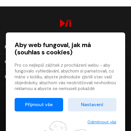
digiport.cz © 2026
Aby web fungoval, jak má
NÁKUP
(souhlas s cookies)
O SPOLEČNOSTI
Pro co nejlepší zážitek z procházení webu - aby
fungovalo vyhledávání, abychom si pamatovali, co
máte v košíku, abyste jednoduše zjistili stav vaší
KONTAKT
objednávky, abychom vás neobtěžovali nevhodnou
reklamou a abyste se nemuseli pokaždé
přihlašovat.
Proto od vás potřebujeme souhlas se
Přijmout vše
Nastavení
zpracováním souborů cookies
, tj. malých souborů,
které se dočasně ukládají ve vašem prohlížeči.
Děkujeme, že nám ho dáte a pomůžete nám tak
Odmítnout vše
web zlepšovat.