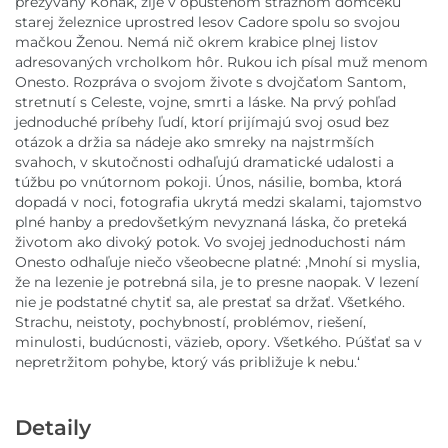
prezývaný Koňak, žije v opustenom strážnom domčeku
starej železnice uprostred lesov Cadore spolu so svojou
mačkou Ženou. Nemá nič okrem krabice plnej listov
adresovaných vrcholkom hôr. Rukou ich písal muž menom
Onesto. Rozpráva o svojom živote s dvojčaťom Santom,
stretnutí s Celeste, vojne, smrti a láske. Na prvý pohľad
jednoduché príbehy ľudí, ktorí prijímajú svoj osud bez
otázok a držia sa nádeje ako smreky na najstrmších
svahoch, v skutočnosti odhaľujú dramatické udalosti a
túžbu po vnútornom pokoji. Únos, násilie, bomba, ktorá
dopadá v noci, fotografia ukrytá medzi skalami, tajomstvo
plné hanby a predovšetkým nevyznaná láska, čo preteká
životom ako divoký potok. Vo svojej jednoduchosti nám
Onesto odhaľuje niečo všeobecne platné: ,Mnohí si myslia,
že na lezenie je potrebná sila, je to presne naopak. V lezení
nie je podstatné chytiť sa, ale prestať sa držať. Všetkého.
Strachu, neistoty, pochybností, problémov, riešení,
minulosti, budúcnosti, väzieb, opory. Všetkého. Púšťať sa v
nepretržitom pohybe, ktorý vás približuje k nebu.‘
Detaily