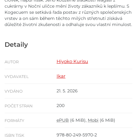
člověk, napůl lišák. Jeho kouzelné sladkosti wagaši z
cukrárny v Noční uličce mění životy zákazníků k lepšímu. S
Kogecuem se setkává řada postav z různých společenských
vrstev a on sám během těchto milých střetnutí získává
důležité životní zkušenosti a odhaluje svou vlastní minulost.
Detaily
Hiyoko Kurisu
AUTOR
Ikar
VYDAVATEL
21. 5. 2026
VYDÁNO
200
POČET STRAN
ePUB
(6 MiB),
Mobi
(6 MiB)
FORMÁTY
978-80-249-5970-2
ISBN TISK