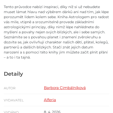
Tento průvodce nabízí inspiraci, díky níž si už nebudete
muset lámat hlavu nad výběrem dárků ani nad tím, jak lépe
porozumět lidem kolem sebe. Kniha Astrologem pro radost
vás mile, vtipně a srozumitelně provede základními
astrologickými principy, díky nimž lépe nahlédnete do
myšlení a povahy nejen svých blízkých, ale i sebe samých.
Seznámíte se s povahou planet i znamení zvěrokruhu a
dozvíte se, jak ovlivňují charakter našich dětí, přátel, kolegů,
partnerů a dalších blízkých. Stačí znát jejich datum
narození a s pomocí této knihy jim můžete začít plnit přání
– a to i ta tajná.
Detaily
Barbora Cimbálníková
AUTOR
Alferia
VYDAVATEL
8. 4. 2026
VYDÁNO