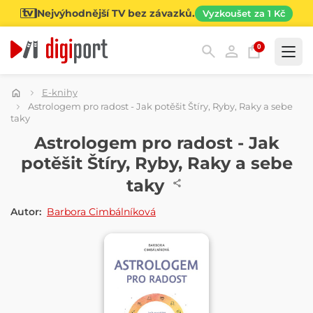
Nejvýhodnější TV bez závazků.
Vyzkoušet za 1 Kč
0
Kategorie
E-knihy
Astrologem pro radost - Jak potěšit Štíry, Ryby, Raky a sebe
taky
E-KNIHA
Astrologem pro radost - Jak
potěšit Štíry, Ryby, Raky a sebe
taky
Autor:
Barbora Cimbálníková