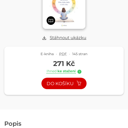
Stáhnout ukázku
E-kniha
·
PDF
·
145 stran
271 Kč
Ihned
ke stažení
?
DO KOŠÍKU
Popis