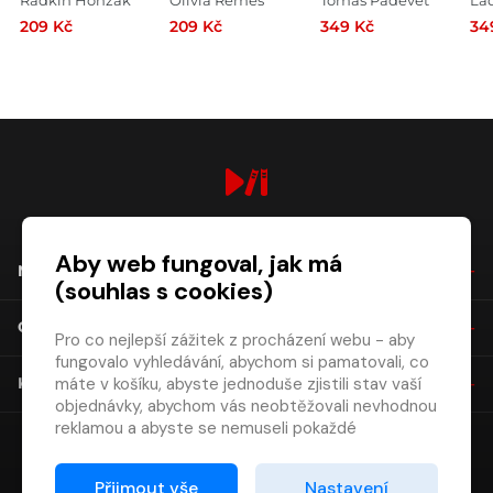
Hegerové
209 Kč
209 Kč
349 Kč
34
digiport.cz © 2026
Aby web fungoval, jak má
NÁKUP
(souhlas s cookies)
O SPOLEČNOSTI
Pro co nejlepší zážitek z procházení webu - aby
fungovalo vyhledávání, abychom si pamatovali, co
máte v košíku, abyste jednoduše zjistili stav vaší
KONTAKT
objednávky, abychom vás neobtěžovali nevhodnou
reklamou a abyste se nemuseli pokaždé
přihlašovat.
Proto od vás potřebujeme souhlas se
Přijmout vše
Nastavení