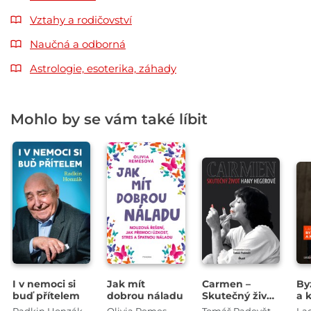
Vztahy a rodičovství
Naučná a odborná
Astrologie, esoterika, záhady
Mohlo by se vám také líbit
I v nemoci si
Jak mít
Carmen –
By
buď přítelem
dobrou náladu
Skutečný život
a 
Hany
Radkin Honzák
Olivia Remes
Tomáš Padevět
Lad