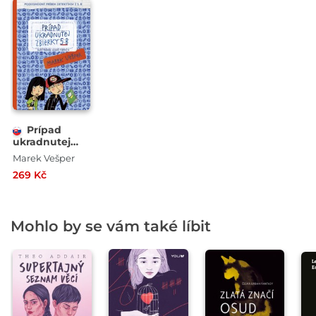
Prípad
ukradnutej
zbierky 5. B
Marek Vešper
269 Kč
Mohlo by se vám také líbit