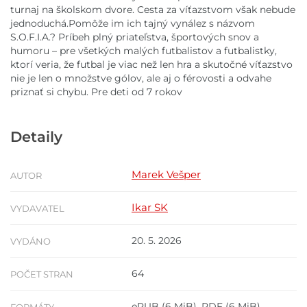
turnaj na školskom dvore. Cesta za víťazstvom však nebude
jednoduchá.Pomôže im ich tajný vynález s názvom
S.O.F.I.A.? Príbeh plný priateľstva, športových snov a
humoru – pre všetkých malých futbalistov a futbalistky,
ktorí veria, že futbal je viac než len hra a skutočné víťazstvo
nie je len o množstve gólov, ale aj o férovosti a odvahe
priznať si chybu. Pre deti od 7 rokov
Detaily
Marek Vešper
AUTOR
Ikar SK
VYDAVATEL
20. 5. 2026
VYDÁNO
64
POČET STRAN
ePUB
(6 MiB),
PDF
(6 MiB)