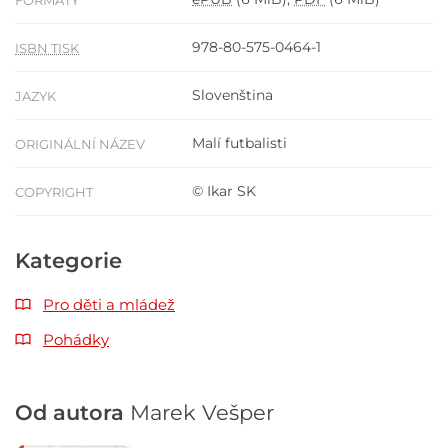
FORMÁTY
978-80-575-0464-1
ISBN TISK
Slovenština
JAZYK
Malí futbalisti
ORIGINÁLNÍ NÁZEV
© Ikar SK
COPYRIGHT
Kategorie
Pro děti a mládež
Pohádky
Od autora
Marek Vešper