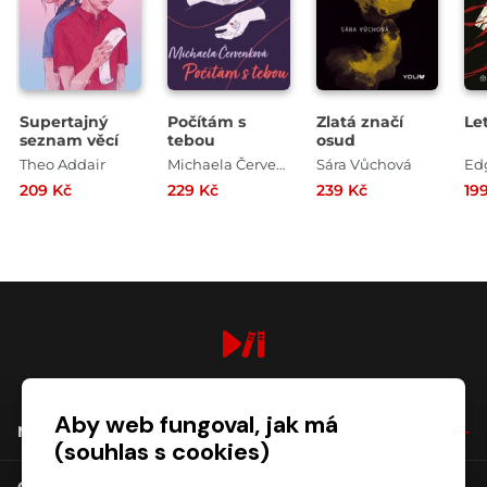
Supertajný
Počítám s
Zlatá značí
Le
seznam věcí
tebou
osud
Theo Addair
Michaela Červenková
Sára Vůchová
Ed
209 Kč
229 Kč
239 Kč
19
digiport.cz © 2026
Aby web fungoval, jak má
NÁKUP
(souhlas s cookies)