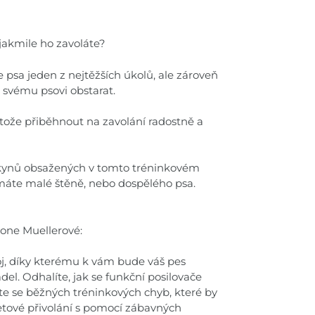
 jakmile ho zavoláte?
ele psa jeden z nejtěžších úkolů, ale zároveň
že svému psovi obstarat.
rotože přiběhnout na zavolání radostně a
kynů obsažených v tomto tréninkovém
ž máte malé štěně, nebo dospělého psa.
one Muellerové:
roj, díky kterému k vám bude váš pes
del. Odhalíte, jak se funkční posilovače
ete se běžných tréninkových chyb, které by
etové přivolání s pomocí zábavných