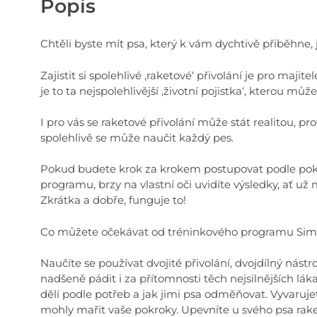
Popis
Chtěli byste mít psa, který k vám dychtivě přiběhne,
Zajistit si spolehlivé ,raketové‘ přivolání je pro majit
je to ta nejspolehlivější ,životní pojistka‘, kterou mů
I pro vás se raketové přivolání může stát realitou, p
spolehlivě se může naučit každý pes.
Pokud budete krok za krokem postupovat podle po
programu, brzy na vlastní oči uvidíte výsledky, ať u
Zkrátka a dobře, funguje to!
Co můžete očekávat od tréninkového programu Sim
Naučíte se používat dvojité přivolání, dvojdílný nást
nadšeně pádit i za přítomnosti těch nejsilnějších láka
dělí podle potřeb a jak jimi psa odměňovat. Vyvaruj
mohly mařit vaše pokroky. Upevníte u svého psa rak