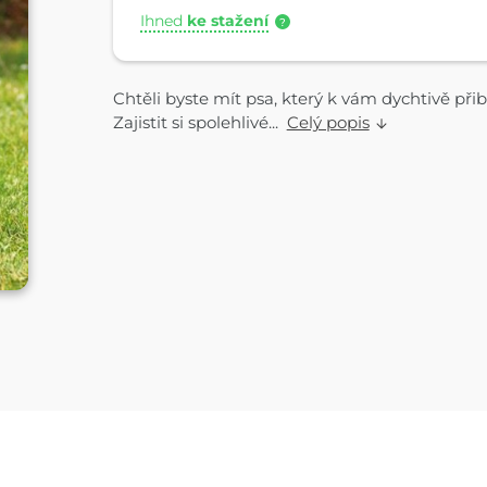
Ihned
ke stažení
?
Chtěli byste mít psa, který k vám dychtivě při
Zajistit si spolehlivé...
Celý popis