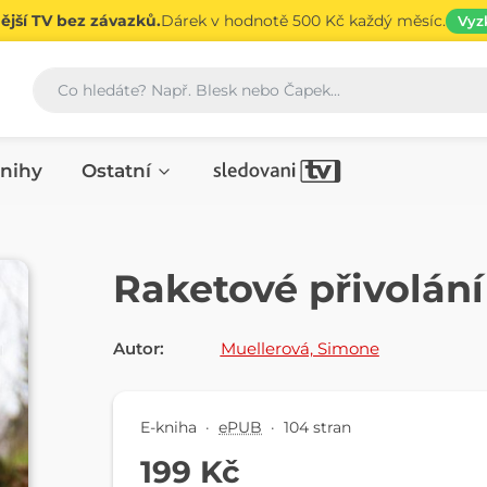
jší TV bez závazků.
Dárek v hodnotě 500 Kč každý měsíc.
Vyz
Vyhledávání
nihy
Ostatní
E-KNIHA
Raketové přivolání
Autor:
Muellerová, Simone
E-kniha
·
ePUB
·
104 stran
199 Kč