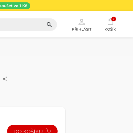
koušet za 1 Kč
0
PŘIHLÁSIT
KOŠÍK
DO KOŠÍKU