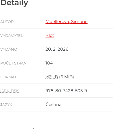
Detaily
Muellerová, Simone
AUTOR
Plot
VYDAVATEL
20. 2. 2026
VYDÁNO
104
POČET STRAN
ePUB
(6 MiB)
FORMÁT
978-80-7428-505-9
ISBN TISK
Čeština
JAZYK