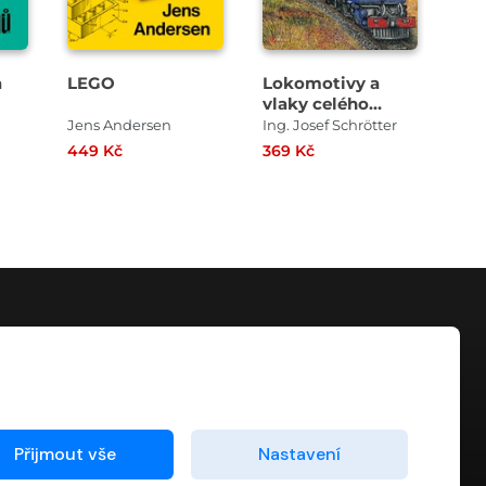
a
LEGO
Lokomotivy a
De
vlaky celého
des
světa
Jens Andersen
Ing. Josef Schrötter
449 Kč
369 Kč
229
KONTAKT
info@digiport.cz
Přijmout vše
Nastavení