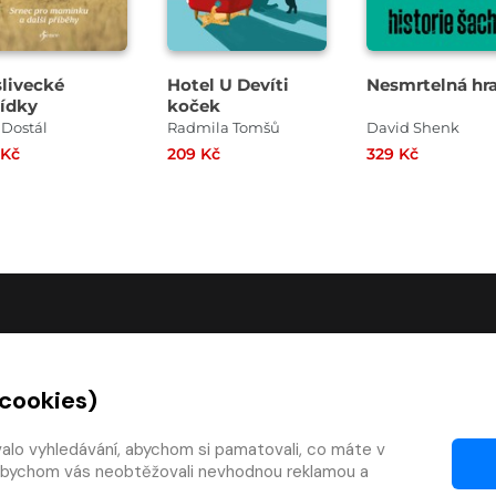
livecké
Hotel U Devíti
Nesmrtelná hr
ídky
koček
 Dostál
Radmila Tomšů
David Shenk
 Kč
209 Kč
329 Kč
O SPOLEČNOSTI
 cookies)
O nás
Kontakty
valo vyhledávání, abychom si pamatovali, co máte v
y, abychom vás neobtěžovali nevhodnou reklamou a
mínky
Články