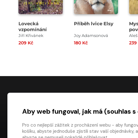
Lovecká
Příběh lvice Elsy
Mys
vzpomínání
pov
Jiří Křivánek
Joy Adamsonová
Aleš
209 Kč
180 Kč
239
NÁKUP
Aby web fungoval, jak má (souhlas s
Časté dotazy
Platba
Pro co nejlepší zážitek z procházení webu - aby fungo
košíku, abyste jednoduše zjistili stav vaší objednávk
Obchodní pod
digiport.cz © 2026
abyste se nemuseli pokaždé přihlašovat.