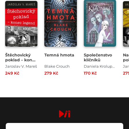
Štěchovický
Temná hmota
Společenstvo
Na
poklad – konec
klíčníků
po
legend
Jaroslav V. Mareš
Blake Crouch
Daniela Krolupperová
Jar
249 Kč
279 Kč
170 Kč
27
digiport.cz © 2026