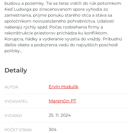
budovu a pozemky. Tie sa teraz vrátili do rúk potomkom.
Keď Ludwiga po zinscenovanom spore vyhodia zo
zamestnania, prijme ponuku starého otca a stáva sa
spoločníkom novozaloženého pohrebníctva. Udalosti
naberajú rýchly spád. Počas rozbiehania firmy a
rekonštrukcie priestorov prichádza ku konfliktom.
Korupcia, hádky a vydieranie vyústia do vraždy. Pribudnú
ďalšie obete a podozrenia vedú do najvyšších poschodí
politiky...
Detaily
Ervín Hodulík
AUTOR
Marenčin PT
VYDAVATEL
25. 11. 2024
VYDÁNO
304
POČET STRAN