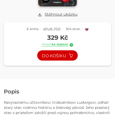
Stáhnout ukázku
E-kniha
·
ePUB
,
PDF
·
304 stran
·
329 Kč
Ihned
ke stažení
?
DO KOŠÍKU
Popis
Nevýraznému účtovníkovi, tridsiatnikovi Ludwigovi, odhalí
starý otec rodinnú históriu a židovský pôvod. Jeho prastarý
otec s priateľom založili pred vojnou pohrebníctvo, vlastnili