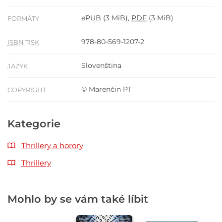
ePUB
(3 MiB),
PDF
(3 MiB)
FORMÁTY
978-80-569-1207-2
ISBN TISK
Slovenština
JAZYK
© Marenčin PT
COPYRIGHT
Kategorie
Thrillery a horory
Thrillery
Mohlo by se vám také líbit