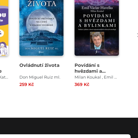
Ovládnutí života
Povídání s
Živ
e
hvězdami a
st
bylinkami-2.upr.v.
Lucie Jarkovská , Kateřina Lišková
Don Miguel Ruiz ml.
Milan Koukal , Emil Václav Havelka
Vla
259 Kč
369 Kč
239