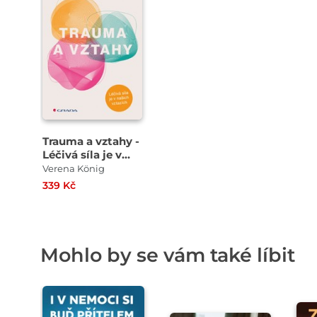
Trauma a vztahy -
Léčivá síla je v
našich vztazích
Verena König
339 Kč
Mohlo by se vám také líbit