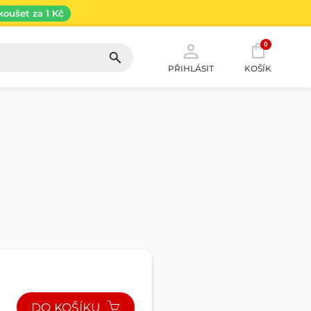
koušet za 1 Kč
0
PŘIHLÁSIT
KOŠÍK
DO KOŠÍKU