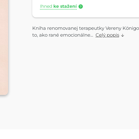
Ihned
ke stažení
?
Kniha renomovanej terapeutky Vereny Königov
to, ako rané emocionálne...
Celý popis