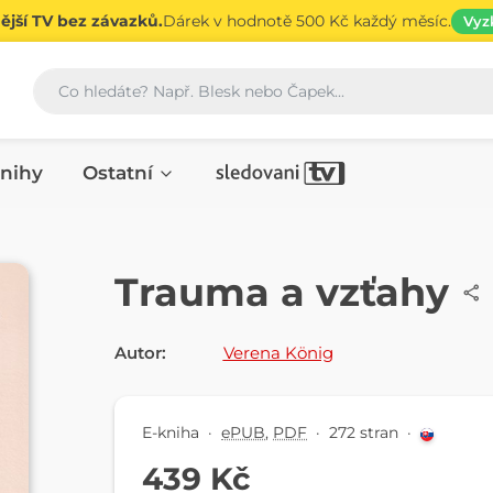
jší TV bez závazků.
Dárek v hodnotě 500 Kč každý měsíc.
Vyz
Vyhledávání
nihy
Ostatní
E-KNIHA
Trauma a vzťahy
Autor:
Verena König
E-kniha
·
ePUB
,
PDF
·
272 stran
·
439 Kč