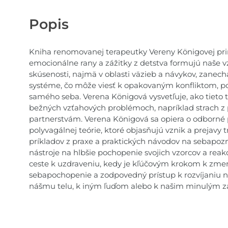
Popis
Kniha renomovanej terapeutky Vereny Königovej prin
emocionálne rany a zážitky z detstva formujú naše vz
skúsenosti, najmä v oblasti väzieb a návykov, zanec
systéme, čo môže viesť k opakovaným konfliktom, p
samého seba. Verena Königová vysvetľuje, ako tieto 
bežných vzťahových problémoch, napríklad strach z p
partnerstvám. Verena Königová sa opiera o odborné
polyvagálnej teórie, ktoré objasňujú vznik a prejav
príkladov z praxe a praktických návodov na sebapozn
nástroje na hlbšie pochopenie svojich vzorcov a reak
ceste k uzdraveniu, kedy je kľúčovým krokom k zmen
sebapochopenie a zodpovedný prístup k rozvíjaniu na
nášmu telu, k iným ľuďom alebo k našim minulým z