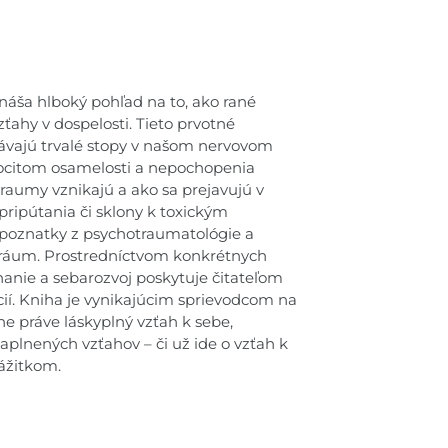
áša hlboký pohľad na to, ako rané
ťahy v dospelosti. Tieto prvotné
hávajú trvalé stopy v našom nervovom
ocitom osamelosti a nepochopenia
traumy vznikajú a ako sa prejavujú v
ripútania či sklony k toxickým
 poznatky z psychotraumatológie a
y tráum. Prostredníctvom konkrétnych
anie a sebarozvoj poskytuje čitateľom
cií. Kniha je vynikajúcim sprievodcom na
e práve láskyplný vzťah k sebe,
plnených vzťahov – či už ide o vzťah k
ážitkom.