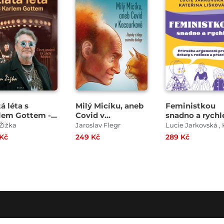
á léta s
Milý Micíku, aneb
Feministkou
lem Gottem -
Covid v
snadno a rychl
rt století za
Kocourkově
Žižka
Jaroslav Flegr
y Mistra
 Kč
249 Kč
289 Kč