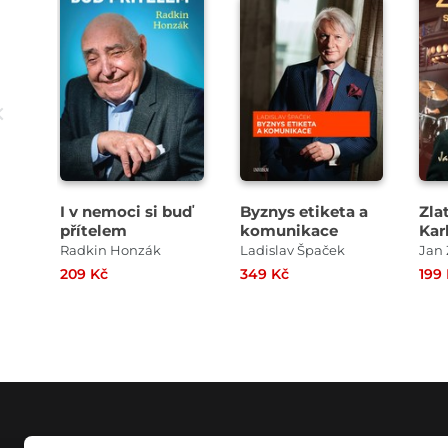
I v nemoci si buď
Byznys etiketa a
Zlat
přítelem
komunikace
Kar
Čtv
Radkin Honzák
Ladislav Špaček
Jan 
zád
209 Kč
349 Kč
199