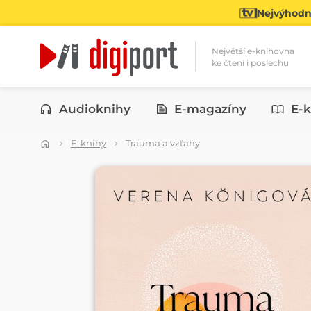
Nejvýhodně
Největší e-knihovna
ke čtení i poslechu
Kategorie
Audioknihy
E-magazíny
E-k
E-knihy
Trauma a vzťahy