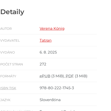
Detaily
Verena König
AUTOR
Tatran
VYDAVATEL
6. 8. 2025
VYDÁNO
272
POČET STRAN
ePUB
(3 MiB),
PDF
(3 MiB)
FORMÁTY
978-80-222-1745-3
ISBN TISK
Slovenština
JAZYK