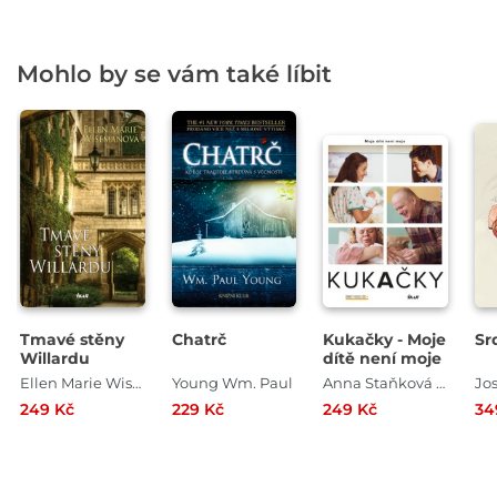
Mohlo by se vám také líbit
Tmavé stěny
Chatrč
Kukačky - Moje
Sr
Willardu
dítě není moje
Ellen Marie Wisemanová
Young Wm. Paul
Anna Staňková , Jan Coufal
Jos
249 Kč
229 Kč
249 Kč
34