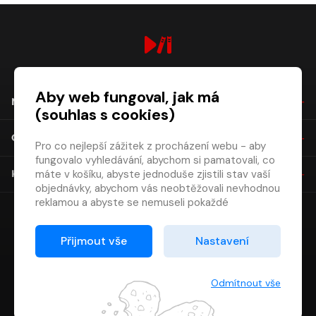
digiport.cz © 2026
Aby web fungoval, jak má
NÁKUP
(souhlas s cookies)
O SPOLEČNOSTI
Pro co nejlepší zážitek z procházení webu - aby
fungovalo vyhledávání, abychom si pamatovali, co
máte v košíku, abyste jednoduše zjistili stav vaší
KONTAKT
objednávky, abychom vás neobtěžovali nevhodnou
reklamou a abyste se nemuseli pokaždé
přihlašovat.
Proto od vás potřebujeme souhlas se
Přijmout vše
Nastavení
zpracováním souborů cookies
, tj. malých souborů,
které se dočasně ukládají ve vašem prohlížeči.
Děkujeme, že nám ho dáte a pomůžete nám tak
Odmítnout vše
web zlepšovat.