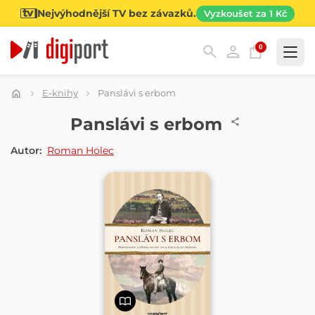
Nejvýhodnější TV bez závazků.
Vyzkoušet za 1 Kč
0
Kategorie
E-knihy
Panslávi s erbom
E-KNIHA
Panslávi s erbom
Autor:
Roman Holec