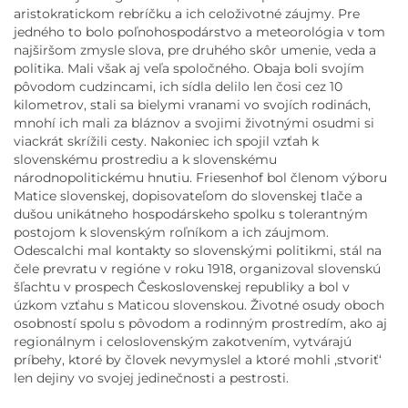
aristokratickom rebríčku a ich celoživotné záujmy. Pre
jedného to bolo poľnohospodárstvo a meteorológia v tom
najširšom zmysle slova, pre druhého skôr umenie, veda a
politika. Mali však aj veľa spoločného. Obaja boli svojím
pôvodom cudzincami, ich sídla delilo len čosi cez 10
kilometrov, stali sa bielymi vranami vo svojích rodinách,
mnohí ich mali za bláznov a svojimi životnými osudmi si
viackrát skrížili cesty. Nakoniec ich spojil vzťah k
slovenskému prostrediu a k slovenskému
národnopolitickému hnutiu. Friesenhof bol členom výboru
Matice slovenskej, dopisovateľom do slovenskej tlače a
dušou unikátneho hospodárskeho spolku s tolerantným
postojom k slovenským roľníkom a ich záujmom.
Odescalchi mal kontakty so slovenskými politikmi, stál na
čele prevratu v regióne v roku 1918, organizoval slovenskú
šľachtu v prospech Československej republiky a bol v
úzkom vzťahu s Maticou slovenskou. Životné osudy oboch
osobností spolu s pôvodom a rodinným prostredím, ako aj
regionálnym i celoslovenským zakotvením, vytvárajú
príbehy, ktoré by človek nevymyslel a ktoré mohli ,stvoriť‘
len dejiny vo svojej jedinečnosti a pestrosti.