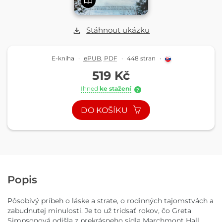
Stáhnout ukázku
E-kniha
·
ePUB
,
PDF
·
448 stran
·
519 Kč
Ihned
ke stažení
?
DO KOŠÍKU
Popis
Pôsobivý príbeh o láske a strate, o rodinných tajomstvách a
zabudnutej minulosti. Je to už tridsať rokov, čo Greta
Simpsonová odišla z prekrásneho sídla Marchmont Hall