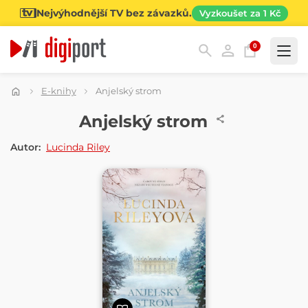
Nejvýhodnější TV bez závazků.
Vyzkoušet za 1 Kč
0
Kategorie
E-knihy
Anjelský strom
E-KNIHA
Anjelský strom
Autor:
Lucinda Riley