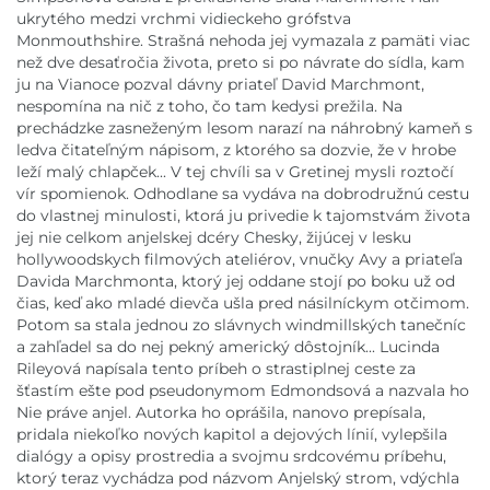
ukrytého medzi vrchmi vidieckeho grófstva
Monmouthshire. Strašná nehoda jej vymazala z pamäti viac
než dve desaťročia života, preto si po návrate do sídla, kam
ju na Vianoce pozval dávny priateľ David Marchmont,
nespomína na nič z toho, čo tam kedysi prežila. Na
prechádzke zasneženým lesom narazí na náhrobný kameň s
ledva čitateľným nápisom, z ktorého sa dozvie, že v hrobe
leží malý chlapček... V tej chvíli sa v Gretinej mysli roztočí
vír spomienok. Odhodlane sa vydáva na dobrodružnú cestu
do vlastnej minulosti, ktorá ju privedie k tajomstvám života
jej nie celkom anjelskej dcéry Chesky, žijúcej v lesku
hollywoodskych filmových ateliérov, vnučky Avy a priateľa
Davida Marchmonta, ktorý jej oddane stojí po boku už od
čias, keď ako mladé dievča ušla pred násilníckym otčimom.
Potom sa stala jednou zo slávnych windmillských tanečníc
a zahľadel sa do nej pekný americký dôstojník... Lucinda
Rileyová napísala tento príbeh o strastiplnej ceste za
šťastím ešte pod pseudonymom Edmondsová a nazvala ho
Nie práve anjel. Autorka ho oprášila, nanovo prepísala,
pridala niekoľko nových kapitol a dejových línií, vylepšila
dialógy a opisy prostredia a svojmu srdcovému príbehu,
ktorý teraz vychádza pod názvom Anjelský strom, vdýchla