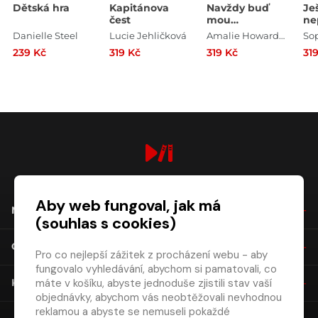
Dětská hra
Kapitánova
Navždy buď
Je
čest
mou
ne
vévodkyní
Danielle Steel
Lucie Jehličková
Amalie Howardová
So
239 Kč
319 Kč
319 Kč
31
digiport.cz © 2026
Aby web fungoval, jak má
NÁKUP
(souhlas s cookies)
O SPOLEČNOSTI
Pro co nejlepší zážitek z procházení webu - aby
fungovalo vyhledávání, abychom si pamatovali, co
máte v košíku, abyste jednoduše zjistili stav vaší
KONTAKT
objednávky, abychom vás neobtěžovali nevhodnou
reklamou a abyste se nemuseli pokaždé