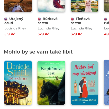
Utajený
Búrková
Tieňová
osud
sestra
sestra
ru
Lucinda Riley
Lucinda Riley
Lucinda Riley
Lu
519 Kč
329 Kč
329 Kč
49
Mohlo by se vám také líbit