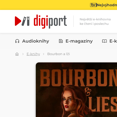
Nejvýhodně
Největší e-knihovna
ke čtení i poslechu
Kategorie
Audioknihy
E-magazíny
E-k
E-knihy
Bourbon a lži