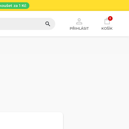
koušet za 1 Kč
0
PŘIHLÁSIT
KOŠÍK