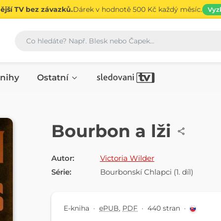
jší TV bez závazků.
Dárek v hodnotě 500 Kč každý měsíc.
Vyz
Vyhledávání
nihy
Ostatní
E-KNIHA
Bourbon a lži
Autor:
Victoria Wilder
Série:
Bourbonskí Chlapci
(1. díl)
E-kniha
·
ePUB
,
PDF
·
440 stran
·