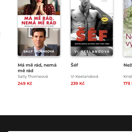
Má mě rád, nemá
Šéf
Než
mě rád
Sally Thorneová
Vi Keelandová
Kris
249 Kč
239 Kč
179