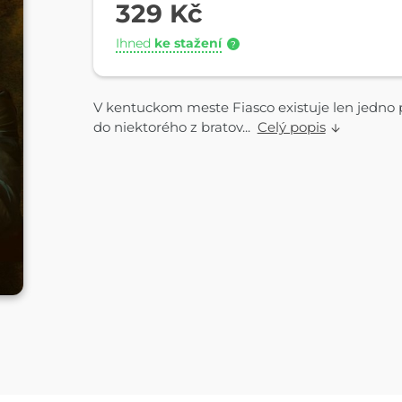
329 Kč
Ihned
ke stažení
?
V kentuckom meste Fiasco existuje len jedno p
do niektorého z bratov...
Celý popis