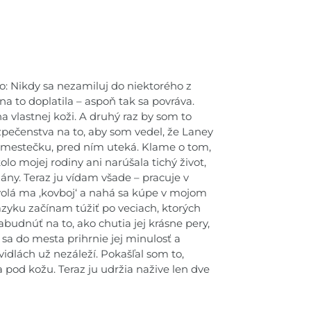
o: Nikdy sa nezamiluj do niektorého z
a to doplatila – aspoň tak sa povráva.
na vlastnej koži. A druhý raz by som to
ezpečenstva na to, aby som vedel, že Laney
m mestečku, pred ním uteká. Klamе o tom,
olo mojej rodiny ani narúšala tichý život,
ány. Teraz ju vídam všade – pracuje v
olá ma ,kovboj‘ a nahá sa kúpe v mojom
zyku začínam túžiť po veciach, ktorých
abudnúť na to, ako chutia jej krásne pery,
sa do mesta prihrnie jej minulosť a
avidlách už nezáleží. Pokašľal som to,
a pod kožu. Teraz ju udržia nažive len dve