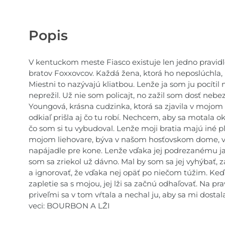
Popis
V kentuckom meste Fiasco existuje len jedno pravidl
bratov Foxxovcov. Každá žena, ktorá ho neposlúchla, n
Miestni to nazývajú kliatbou. Lenže ja som ju pocítil 
neprežil. Už nie som policajt, no zažil som dosť neb
Youngová, krásna cudzinka, ktorá sa zjavila v mojo
odkiaľ prišla aj čo tu robí. Nechcem, aby sa motala ok
čo som si tu vybudoval. Lenže moji bratia majú iné pl
mojom liehovare, býva v našom hosťovskom dome, v
napájadle pre kone. Lenže vďaka jej podrezanému ja
som sa zriekol už dávno. Mal by som sa jej vyhýbať, z
a ignorovať, že vďaka nej opäť po niečom túžim. Keď 
zapletie sa s mojou, jej lži sa začnú odhaľovať. Na pr
priveľmi sa v tom vŕtala a nechal ju, aby sa mi dostal
veci: BOURBON A LŽI