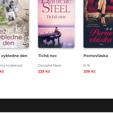
 vybledne den
Tichá noc
Pornovláska
tína Hušeková
Danielle Steel
R. R.
 Kč
229 Kč
209 Kč