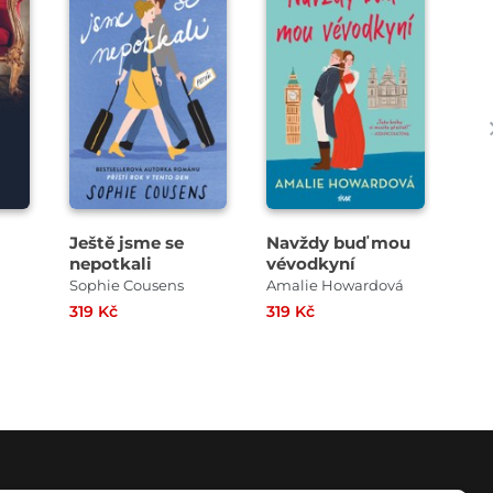
Ještě jsme se
Navždy buď mou
Dět
nepotkali
vévodkyní
Sophie Cousens
Amalie Howardová
Dan
319 Kč
319 Kč
239