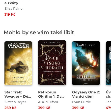
a zkázy
Eliza Raine
319 Kč
Mohlo by se vám také líbit
Star Trek:
Pět korun
Odyssey One 2:
Úv
Voyager – Děti
Okrithu 1: Dvůr
V srdci dění
ch
bouře
vysoko v
Kirsten Beyer
A. K. Mulford
Evan Currie
Ja
horách
269 Kč
399 Kč
399 Kč
47