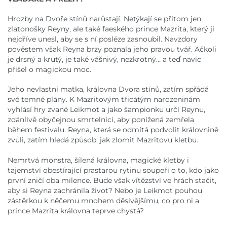
Hrozby na Dvoře stínů narůstají. Netýkají se přitom jen
zlatonošky Reyny, ale také faeského prince Mazrita, který ji
nejdříve unesl, aby se s ní posléze zasnoubil. Navzdory
pověstem však Reyna brzy poznala jeho pravou tvář. Ačkoli
je drsný a krutý, je také vášnivý, nezkrotný… a teď navíc
přišel o magickou moc.
Jeho nevlastní matka, královna Dvora stínů, zatím spřádá
své temné plány. K Mazritovým třicátým narozeninám
vyhlásí hry zvané Leikmot a jako šampionku určí Reynu,
zdánlivě obyčejnou smrtelnici, aby ponížená zemřela
během festivalu. Reyna, která se odmítá podvolit královnině
zvůli, zatím hledá způsob, jak zlomit Mazritovu kletbu.
Nemrtvá monstra, šílená královna, magické kletby i
tajemství obestírající prastarou rytinu soupeří o to, kdo jako
první zničí oba milence. Bude však vítězství ve hrách stačit,
aby si Reyna zachránila život? Nebo je Leikmot pouhou
zástěrkou k něčemu mnohem děsivějšímu, co pro ni a
prince Mazrita královna teprve chystá?