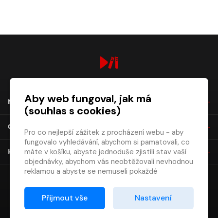
digiport.cz © 2026
Aby web fungoval, jak má
NÁKUP
(souhlas s cookies)
O SPOLEČNOSTI
Pro co nejlepší zážitek z procházení webu - aby
fungovalo vyhledávání, abychom si pamatovali, co
máte v košíku, abyste jednoduše zjistili stav vaší
KONTAKT
objednávky, abychom vás neobtěžovali nevhodnou
reklamou a abyste se nemuseli pokaždé
přihlašovat.
Proto od vás potřebujeme souhlas se
Přijmout vše
Nastavení
zpracováním souborů cookies
, tj. malých souborů,
které se dočasně ukládají ve vašem prohlížeči.