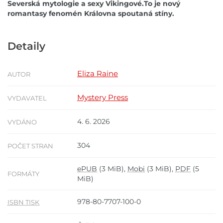
Severská mytologie a sexy Vikingové.To je nový
romantasy fenomén Královna spoutaná stíny.
Detaily
Eliza Raine
AUTOR
Mystery Press
VYDAVATEL
4. 6. 2026
VYDÁNO
304
POČET STRAN
ePUB
(3 MiB),
Mobi
(3 MiB),
PDF
(5
FORMÁTY
MiB)
978-80-7707-100-0
ISBN TISK