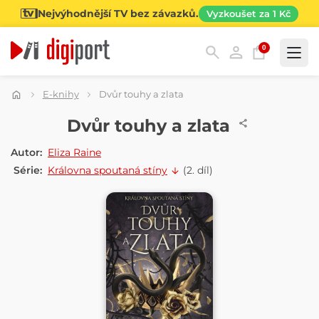
Nejvýhodnější TV bez závazků.
Vyzkoušet za 1 Kč
0
Kategorie
E-knihy
Dvůr touhy a zlata
E-KNIHA
Dvůr touhy a zlata
Autor:
Eliza Raine
Série:
Královna spoutaná stíny
(2. díl)