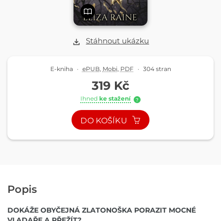
Stáhnout ukázku
E-kniha
·
ePUB
,
Mobi
,
PDF
·
304 stran
319 Kč
Ihned
ke stažení
?
DO KOŠÍKU
Popis
DOKÁŽE OBYČEJNÁ ZLATONOŠKA PORAZIT MOCNÉ
VLADAŘE A PŘEŽÍT?