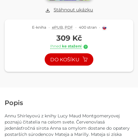
Stáhnout ukázku
E-kniha
·
ePUB
,
PDF
·
400 stran
·
309 Kč
Ihned
ke stažení
?
DO KOŠÍKU
Popis
Annu Shirleyovú z knihy Lucy Maud Montgomeryovej
poznajú čitatelia na celom svete. Červenovlasá
jedenásťročná sirota Anna sa omylom dostane do opatery
postarších súrodencov Mateja a Marilly. Mateja si získa