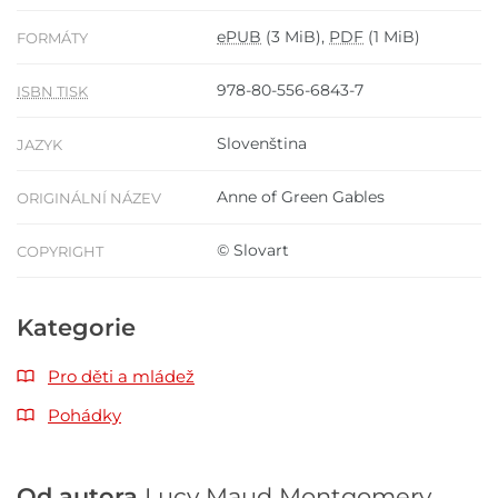
ePUB
(3 MiB),
PDF
(1 MiB)
FORMÁTY
978-80-556-6843-7
ISBN TISK
Slovenština
JAZYK
Anne of Green Gables
ORIGINÁLNÍ NÁZEV
© Slovart
COPYRIGHT
Kategorie
Pro děti a mládež
Pohádky
Od autora
Lucy Maud Montgomery