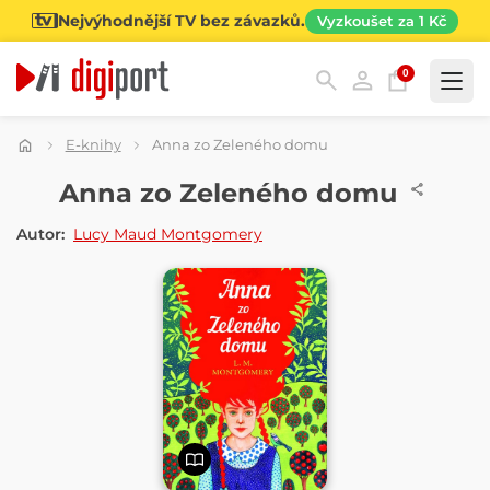
Nejvýhodnější TV bez závazků.
Vyzkoušet za 1 Kč
0
Kategorie
E-knihy
Anna zo Zeleného domu
E-KNIHA
Anna zo Zeleného domu
Autor:
Lucy Maud Montgomery