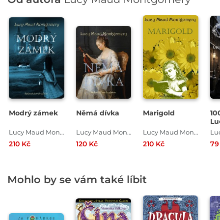
Modrý zámek
Němá dívka
Marigold
10
Lu
Mo
Lucy Maud Montgomery
Lucy Maud Montgomery
Lucy Maud Montgomery
210 Kč
120 Kč
210 Kč
79
Mohlo by se vám také líbit