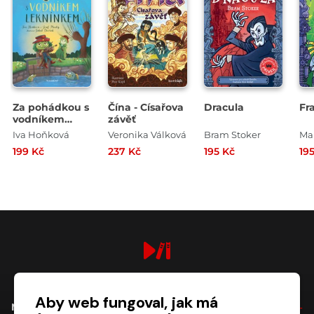
Za pohádkou s
Čína - Císařova
Dracula
Fr
vodníkem
závěť
Leknínkem
Iva Hoňková
Veronika Válková
Bram Stoker
Ma
199 Kč
237 Kč
195 Kč
19
digiport.cz © 2026
Aby web fungoval, jak má
NÁKUP