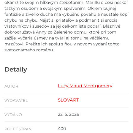
okamžite svojím hĺbavým štebotaním, Marillu o čosi neskôr
ťažkým osudom a svojským správaním. Okrem bujnej
fantázie a živého ducha má výbušnú povahu a neustále kopí
chybu na chybu. Nájsť si priateľov a podmaniť si srdcia
vrstovníkov i susedov sa jej celkom iste podarí. Bláznivé
dobrodružstvá Anny zo Zeleného domu, ktoré pri tom
zažije, vyčaria úsmev na tvári aj tomu najväčšiemu
mrzútovi. Prežite ich spolu s ňou v novom vydaní tohto
svetoznámeho románu.
Detaily
Lucy Maud Montgomery
AUTOR
SLOVART
VYDAVATEL
22. 5. 2026
VYDÁNO
400
POČET STRAN