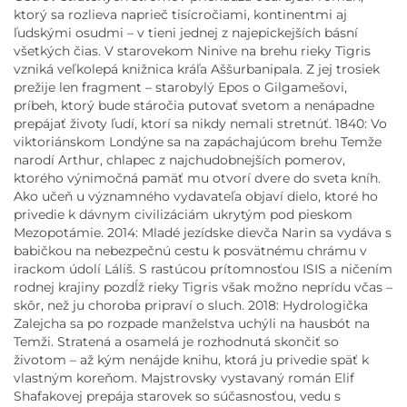
ktorý sa rozlieva naprieč tisícročiami, kontinentmi aj
ľudskými osudmi – v tieni jednej z najepickejších básní
všetkých čias. V starovekom Ninive na brehu rieky Tigris
vzniká veľkolepá knižnica kráľa Aššurbanipala. Z jej trosiek
prežije len fragment – starobylý Epos o Gilgamešovi,
príbeh, ktorý bude stáročia putovať svetom a nenápadne
prepájať životy ľudí, ktorí sa nikdy nemali stretnúť. 1840: Vo
viktoriánskom Londýne sa na zapáchajúcom brehu Temže
narodí Arthur, chlapec z najchudobnejších pomerov,
ktorého výnimočná pamäť mu otvorí dvere do sveta kníh.
Ako učeň u významného vydavateľa objaví dielo, ktoré ho
privedie k dávnym civilizáciám ukrytým pod pieskom
Mezopotámie. 2014: Mladé jezídske dievča Narin sa vydáva s
babičkou na nebezpečnú cestu k posvätnému chrámu v
irackom údolí Láliš. S rastúcou prítomnosťou ISIS a ničením
rodnej krajiny pozdĺž rieky Tigris však možno neprídu včas –
skôr, než ju choroba pripraví o sluch. 2018: Hydrologička
Zalejcha sa po rozpade manželstva uchýli na hausbót na
Temži. Stratená a osamelá je rozhodnutá skončiť so
životom – až kým nenájde knihu, ktorá ju privedie späť k
vlastným koreňom. Majstrovsky vystavaný román Elif
Shafakovej prepája starovek so súčasnosťou, vedu s