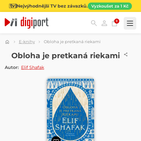
Nejvýhodnější TV bez závazků.
Vyzkoušet za 1 Kč
0
Kategorie
E-knihy
Obloha je pretkaná riekami
E-KNIHA
Obloha je pretkaná riekami
Autor:
Elif Shafak