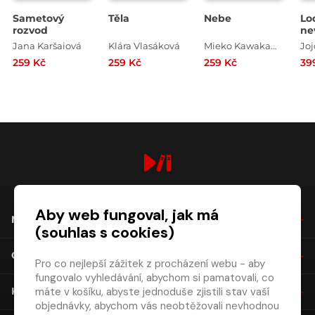
Sametový
Těla
Nebe
Lo
rozvod
ne
Jana Karšaiová
Klára Vlasáková
Mieko Kawakami
Jo
259 Kč
259 Kč
259 Kč
39
digiport.cz © 2026
Aby web fungoval, jak má
NÁKUP
(souhlas s cookies)
O SPOLEČNOSTI
Pro co nejlepší zážitek z procházení webu - aby
fungovalo vyhledávání, abychom si pamatovali, co
máte v košíku, abyste jednoduše zjistili stav vaší
KONTAKT
objednávky, abychom vás neobtěžovali nevhodnou