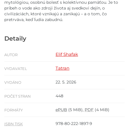
mytológiou, osobnú bolesť s kolektívnou pamäťou. Je to
príbeh o vode ako zdroji života aj svedkovi dejín, o
civilizáciách, ktoré vznikajú a zanikajú – a o tom, čo
pretrváva, keď ľudia zabudnú.
Detaily
Elif Shafak
AUTOR
Tatran
VYDAVATEL
22. 5. 2026
VYDÁNO
448
POČET STRAN
ePUB
(5 MiB),
PDF
(4 MiB)
FORMÁTY
978-80-222-1897-9
ISBN TISK