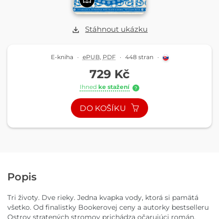
Stáhnout ukázku
E-kniha
·
ePUB
,
PDF
·
448 stran
·
729 Kč
Ihned
ke stažení
?
DO KOŠÍKU
Popis
Tri životy. Dve rieky. Jedna kvapka vody, ktorá si pamätá
všetko. Od finalistky Bookerovej ceny a autorky bestselleru
Ostrov stratených stromov prichádza očarujúci román,