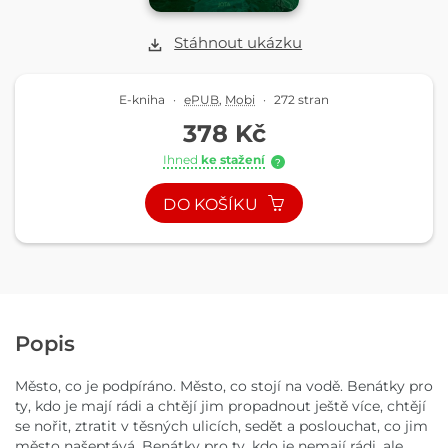
Stáhnout ukázku
E-kniha
·
ePUB
,
Mobi
·
272 stran
378 Kč
Ihned
ke stažení
?
DO KOŠÍKU
Popis
Město, co je podpíráno. Město, co stojí na vodě. Benátky pro
ty, kdo je mají rádi a chtějí jim propadnout ještě více, chtějí
se nořit, ztratit v těsných ulicích, sedět a poslouchat, co jim
město našeptává. Benátky pro ty, kdo je nemají rádi, ale