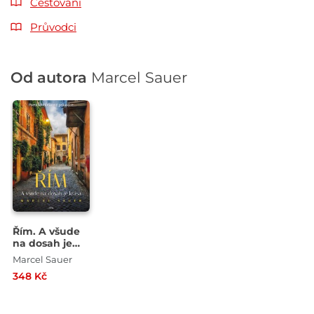
Cestování
Průvodci
Od autora
Marcel Sauer
Řím. A všude
na dosah je
krása
Marcel Sauer
348 Kč