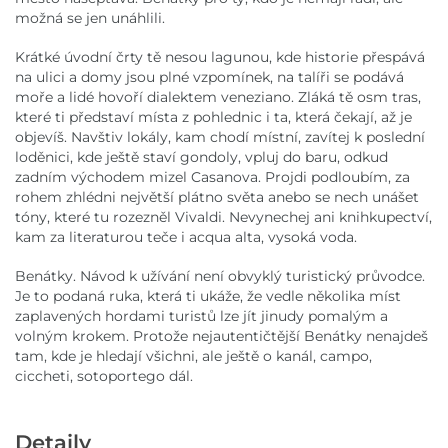
možná se jen unáhlili.
Krátké úvodní črty tě nesou lagunou, kde historie přespává
na ulici a domy jsou plné vzpomínek, na talíři se podává
moře a lidé hovoří dialektem veneziano. Zláká tě osm tras,
které ti představí místa z pohlednic i ta, která čekají, až je
objevíš. Navštiv lokály, kam chodí místní, zavítej k poslední
loděnici, kde ještě staví gondoly, vpluj do baru, odkud
zadním východem mizel Casanova. Projdi podloubím, za
rohem zhlédni největší plátno světa anebo se nech unášet
tóny, které tu rozezněl Vivaldi. Nevynechej ani knihkupectví,
kam za literaturou teče i acqua alta, vysoká voda.
Benátky. Návod k užívání není obvyklý turistický průvodce.
Je to podaná ruka, která ti ukáže, že vedle několika míst
zaplavených hordami turistů lze jít jinudy pomalým a
volným krokem. Protože nejautentičtější Benátky nenajdeš
tam, kde je hledají všichni, ale ještě o kanál, campo,
ciccheti, sotoportego dál.
Detaily