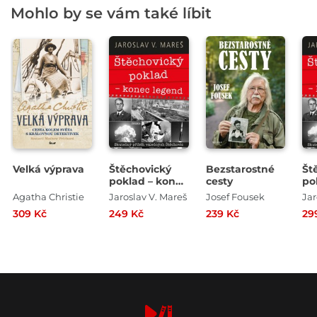
Mohlo by se vám také líbit
Velká výprava
Štěchovický
Bezstarostné
Št
poklad – konec
cesty
po
legend
le
Agatha Christie
Jaroslav V. Mareš
Josef Fousek
Jar
309 Kč
249 Kč
239 Kč
29