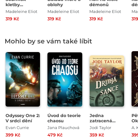
kletby
oblohy
démonů
dé
démonů
Madeleine Eliot
Madeleine Eliot
Madeleine Eliot
Mad
319 Kč
319 Kč
319 Kč
31
Mohlo by se vám také líbit
Odyssey One 2:
Úvod do teorie
Jedna
Pě
V srdci dění
chaosu
zatracená
Ok
pohroma za
vy
Evan Currie
Jana Plauchová
Jodi Taylor
A. 
druhou 3:
ho
399 Kč
479 Kč
359 Kč
39
Druhá šance