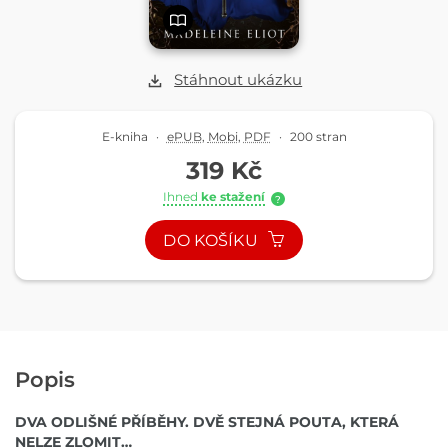
Stáhnout ukázku
E-kniha
·
ePUB
,
Mobi
,
PDF
·
200 stran
319 Kč
Ihned
ke stažení
?
DO KOŠÍKU
Popis
DVA ODLIŠNÉ PŘÍBĚHY. DVĚ STEJNÁ POUTA, KTERÁ
NELZE ZLOMIT…