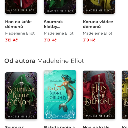
Hon na krále
Soumrak
Koruna vládce
démonů
kletby
démonů
démonů
Madeleine Eliot
Madeleine Eliot
Madeleine Eliot
319 Kč
319 Kč
319 Kč
Od autora
Madeleine Eliot
Soumrak
Balada moře a
Hon na krále
Ko