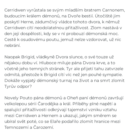
Cerridwen vyrůstala se svým mladším bratrem Carnonem,
budoucím králem démonů, na Dvoře bestií. Útočiště jim
poskytl Herne, zádumčivý vládce tohoto dvora, k němuž
Cerridwen cítí neodolatelnou přitažlivost. Zlom nastává v
den její dospělosti, kdy se v ní probouzí démonská moc.
Cestě k osudovému poutu, jemuž nelze vzdorovat, už nic
nebrání.
Naopak Brigid, vládkyně Dvora slunce, o své touze už
nějakou dobu ví. Hluboce miluje pána Dvora krve, a to
včetně jeho temných stránek. Tyr ale přijetí tahu zatvrzele
odmítá, přestože k Brigid cítí víc než jen pouhé sympatie.
Dokáže vypjatý démonský turnaj na život a na smrt zlomit
Tyrův odpor?
Novely Pouto pána démonů a Oheň paní démonů završují
velkolepou sérii Čarodějka a král. Příběhy plné napětí a
spalující přitažlivosti odkrývají tajemství vzniku vztahu
mezi Cerridwen a Hernem a ukazují, jakým směrem se
ubíral svět poté, co se Elaře podařilo zlomit hranice mezi
Temnozemí a Čarozemí.