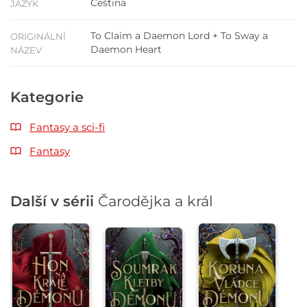
Čeština
JAZYK
To Claim a Daemon Lord + To Sway a
ORIGINÁLNÍ
Daemon Heart
NÁZEV
Kategorie
Fantasy a sci-fi
Fantasy
Další v sérii
Čarodějka a král