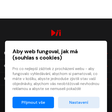
digiport.cz © 2026
Aby web fungoval, jak má
NÁKUP
(souhlas s cookies)
O SPOLEČNOSTI
Pro co nejlepší zážitek z procházení webu - aby
fungovalo vyhledávání, abychom si pamatovali, co
máte v košíku, abyste jednoduše zjistili stav vaší
KONTAKT
objednávky, abychom vás neobtěžovali nevhodnou
reklamou a abyste se nemuseli pokaždé
přihlašovat.
Proto od vás potřebujeme souhlas se
Přijmout vše
Nastavení
zpracováním souborů cookies
, tj. malých souborů,
které se dočasně ukládají ve vašem prohlížeči.