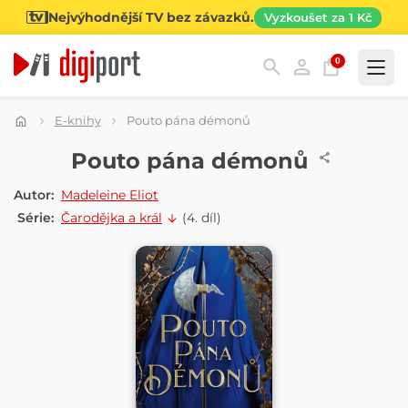
Nejvýhodnější TV bez závazků.
Vyzkoušet za 1 Kč
0
Kategorie
E-knihy
Pouto pána démonů
E-KNIHA
Pouto pána démonů
Autor:
Madeleine Eliot
Série:
Čarodějka a král
(4. díl)