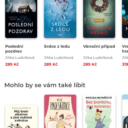
Poslední
Srdce z ledu
Vánoční případ
Vr
pozdrav
hr
Jitka Ludvíková
Jitka Ludvíková
Jitka Ludvíková
Jit
289 Kč
289 Kč
289 Kč
31
Mohlo by se vám také líbit