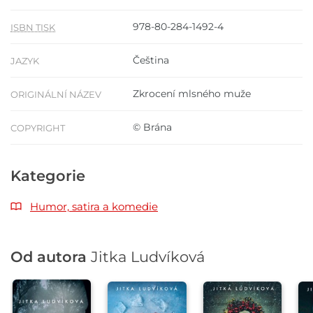
978-80-284-1492-4
ISBN TISK
Čeština
JAZYK
Zkrocení mlsného muže
ORIGINÁLNÍ NÁZEV
© Brána
COPYRIGHT
Kategorie
Humor, satira a komedie
Od autora
Jitka Ludvíková