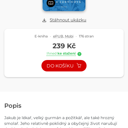
Stáhnout ukázku
E-kniha
·
ePUB
,
Mobi
·
176 stran
239 Kč
Ihned
ke stažení
?
DO KOŠÍKU
Popis
Jakub je lékař, velký gurmán a požitkář, ale také hrozný
smolař. Jeho relativně poklidný a obyčejný život narušují