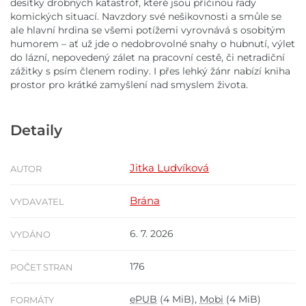
desítky drobných katastrof, které jsou příčinou řady
komických situací. Navzdory své nešikovnosti a smůle se
ale hlavní hrdina se všemi potížemi vyrovnává s osobitým
humorem – ať už jde o nedobrovolné snahy o hubnutí, výlet
do lázní, nepovedený zálet na pracovní cestě, či netradiční
zážitky s psím členem rodiny. I přes lehký žánr nabízí kniha
prostor pro krátké zamyšlení nad smyslem života.
Detaily
Jitka Ludvíková
AUTOR
Brána
VYDAVATEL
6. 7. 2026
VYDÁNO
176
POČET STRAN
ePUB
(4 MiB),
Mobi
(4 MiB)
FORMÁTY