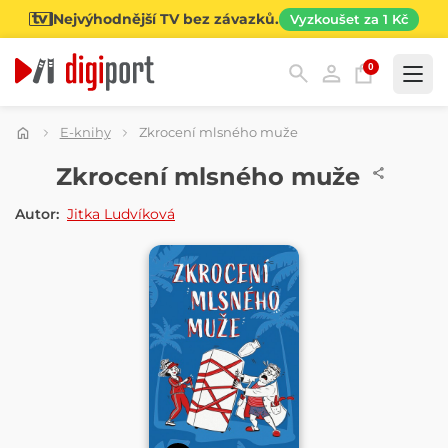
Nejvýhodnější TV bez závazků.
Vyzkoušet za 1 Kč
0
Kategorie
E-knihy
Zkrocení mlsného muže
E-KNIHA
Zkrocení mlsného muže
Autor:
Jitka Ludvíková