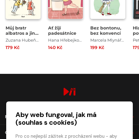
Můj bratr
Ať žijí
Bez bontonu,
Hl
albatros a jiná
padesátnice
bez konvencí
po
rodinná
Zuzana Hubeňáková
Hana Hřebejková
Marcela Mlynářová
Pe
zvěrstva
179 Kč
140 Kč
199 Kč
17
digiport.cz © 2026
Aby web fungoval, jak má
NÁKUP
(souhlas s cookies)
O SPOLEČNOSTI
Pro co nejlepší zážitek z procházení webu - aby