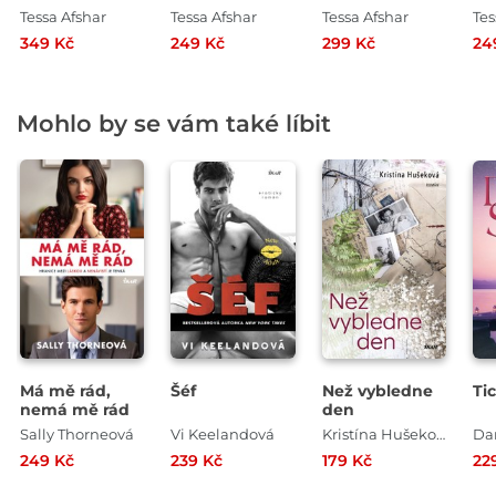
Tessa Afshar
Tessa Afshar
Tessa Afshar
Tes
349 Kč
249 Kč
299 Kč
24
Mohlo by se vám také líbit
Má mě rád,
Šéf
Než vybledne
Ti
nemá mě rád
den
Sally Thorneová
Vi Keelandová
Kristína Hušeková
Dan
249 Kč
239 Kč
179 Kč
22