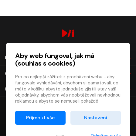
digiport.cz © 2026
Aby web fungoval, jak má
NÁKUP
(souhlas s cookies)
O SPOLEČNOSTI
Pro co nejlepší zážitek z procházení webu - aby
fungovalo vyhledávání, abychom si pamatovali, co
máte v košíku, abyste jednoduše zjistili stav vaší
KONTAKT
objednávky, abychom vás neobtěžovali nevhodnou
reklamou a abyste se nemuseli pokaždé
přihlašovat.
Proto od vás potřebujeme souhlas se
Přijmout vše
Nastavení
zpracováním souborů cookies
, tj. malých souborů,
které se dočasně ukládají ve vašem prohlížeči.
Děkujeme, že nám ho dáte a pomůžete nám tak
Odmítnout vše