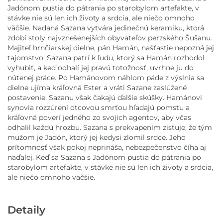
Jadónom pustia do pátrania po starobylom artefakte, v
stávke nie sú len ich životy a srdcia, ale niečo omnoho
väčšie. Nadaná Sazana vytvára jedinečnú keramiku, ktorá
zdobí stoly najvznešenejších obyvateľov perzského Šušanu.
Majiteľ hrnčiarskej dielne, pán Hamán, našťastie nepozná jej
tajomstvo: Sazana patrí k ľudu, ktorý sa Hamán rozhodol
vyhubiť, a keď odhalí jej pravú totožnosť, uvrhne ju do
nútenej práce. Po Hamánovom náhlom páde z výslnia sa
dielne ujíma kráľovná Ester a vráti Sazane zaslúžené
postavenie. Sazanu však čakajú ďalšie skúšky. Hamánovi
synovia rozzúrení otcovou smrťou hľadajú pomstu a
kráľovná poverí jedného zo svojich agentov, aby včas
odhalil každú hrozbu. Sazana s prekvapením zisťuje, že tým
mužom je Jadón, ktorý jej kedysi zlomil srdce. Jeho
prítomnosť však pokoj neprináša, nebezpečenstvo číha aj
naďalej. Keď sa Sazana s Jadónom pustia do pátrania po
starobylom artefakte, v stávke nie sú len ich životy a srdcia,
ale niečo omnoho väčšie.
Detaily