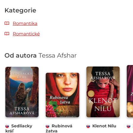
Kategorie
Romantika
Romantické
Od autora
Tessa Afshar
Sedliacky
Rubínová
Klenot Nílu
kráľ
žatva