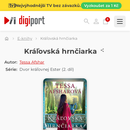
Nejvýhodnější TV bez závazků.
Vyzkoušet za 1 Kč
0
Kategorie
E-knihy
Kráľovská hrnčiarka
E-KNIHA
Kráľovská hrnčiarka
Autor:
Tessa Afshar
Série:
Dvor kráľovnej Ester
(2. díl)