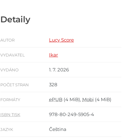
Detaily
Lucy Score
AUTOR
Ikar
VYDAVATEL
1. 7. 2026
VYDÁNO
328
POČET STRAN
ePUB
(4 MiB),
Mobi
(4 MiB)
FORMÁTY
978-80-249-5905-4
ISBN TISK
Čeština
JAZYK