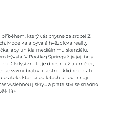
příběhem, který vás chytne za srdce! Z
ch. Modelka a bývalá hvězdička reality
čka, aby unikla mediálnímu skandálu.
 bývala. V Bootleg Springs žije její táta i
 jehož kdysi znala, je dnes muž a umělec,
 se svými bratry a sestrou klidně obrátí
řátelé, kteří si po letech připomínají
čas vyšlehnou jiskry… a přátelství se snadno
věk 18+