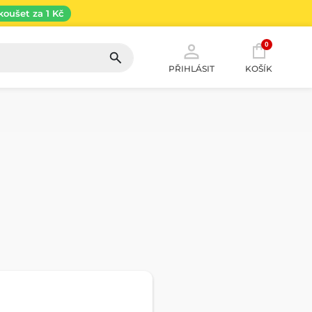
koušet za 1 Kč
0
PŘIHLÁSIT
KOŠÍK