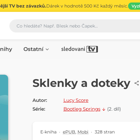
jší TV bez závazků.
Dárek v hodnotě 500 Kč každý měsíc.
Vyz
Vyhledávání
nihy
Ostatní
E-KNIHA
Sklenky a doteky
Autor:
Lucy Score
Série:
Bootleg Springs
(2. díl)
E-kniha
·
ePUB
,
Mobi
·
328 stran