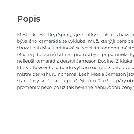
Popis
Městečko Bootleg Springs je zpátky s dalším žhavým 
bývalého kamaráda se vyklubal muž, který jí bere de
show Leah Mae Larkinová se vrací do rodného měste
Možná ji to domů táhne i proto, aby si připomněla, kým
nejlepší kamarád z dětství Jameson Bodine. Z kluka,
který z kovového odpadu vytváří sochy a v pátek večer
místní bar vzhůru nohama. Leah Mae a Jameson jsou p
staré časy, smějí se a upouštějí páru. Jenže z páry ob
promění v něco, co už tak nevinné není.Doporučený 