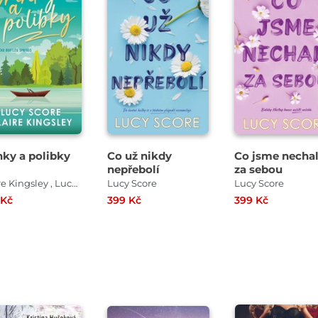
nky a polibky
Co už nikdy
Co jsme nechal
nepřebolí
za sebou
Claire Kingsley , Lucy Score
Lucy Score
Lucy Score
 Kč
399 Kč
399 Kč