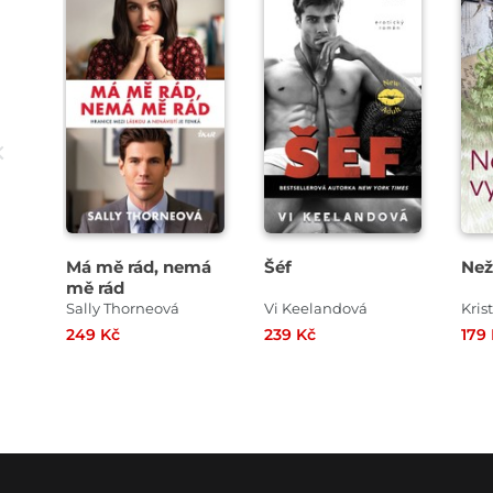
Má mě rád, nemá
Šéf
Než
mě rád
Sally Thorneová
Vi Keelandová
Kris
249 Kč
239 Kč
179