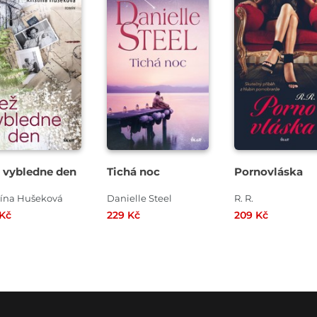
 vybledne den
Tichá noc
Pornovláska
tína Hušeková
Danielle Steel
R. R.
 Kč
229 Kč
209 Kč