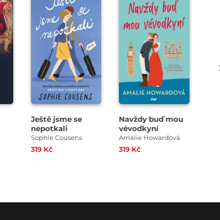
Ještě jsme se
Navždy buď mou
Dět
nepotkali
vévodkyní
Sophie Cousens
Amalie Howardová
Dan
319 Kč
319 Kč
239