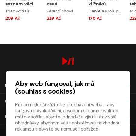
seznam věcí
osud
klíčníků
te
Theo Addair
Sára Vůchová
Daniela Krolupperová
209 Kč
239 Kč
170 Kč
22
digiport.cz © 2026
Aby web fungoval, jak má
NÁKUP
(souhlas s cookies)
O SPOLEČNOSTI
Pro co nejlepší zážitek z procházení webu - aby
fungovalo vyhledávání, abychom si pamatovali, co
máte v košíku, abyste jednoduše zjistili stav vaší
KONTAKT
objednávky, abychom vás neobtěžovali nevhodnou
reklamou a abyste se nemuseli pokaždé
přihlašovat.