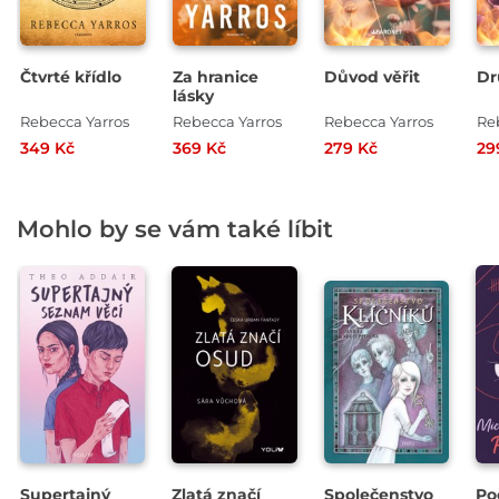
Čtvrté křídlo
Za hranice
Důvod věřit
Dr
lásky
Rebecca Yarros
Rebecca Yarros
Rebecca Yarros
Re
349 Kč
369 Kč
279 Kč
29
Mohlo by se vám také líbit
Supertajný
Zlatá značí
Společenstvo
Po