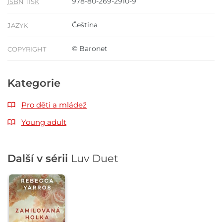
978-80-269-2910-9
ISBN TISK
Čeština
JAZYK
© Baronet
COPYRIGHT
Kategorie
Pro děti a mládež
Young adult
Další v sérii
Luv Duet