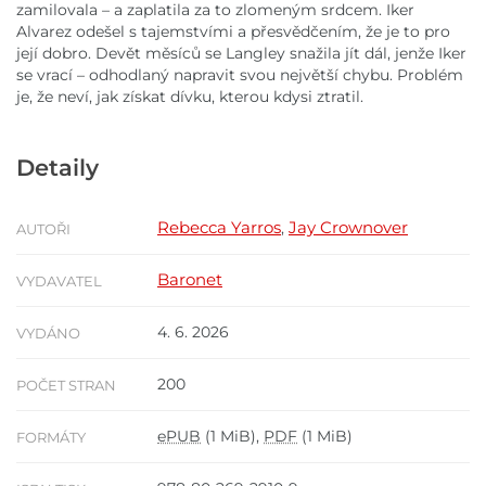
zamilovala – a zaplatila za to zlomeným srdcem. Iker
Alvarez odešel s tajemstvími a přesvědčením, že je to pro
její dobro. Devět měsíců se Langley snažila jít dál, jenže Iker
se vrací – odhodlaný napravit svou největší chybu. Problém
je, že neví, jak získat dívku, kterou kdysi ztratil.
Detaily
Rebecca Yarros
Jay Crownover
,
AUTOŘI
Baronet
VYDAVATEL
4. 6. 2026
VYDÁNO
200
POČET STRAN
ePUB
(1 MiB),
PDF
(1 MiB)
FORMÁTY