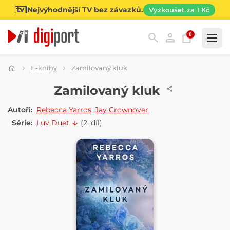
Nejvýhodnější TV bez závazků.
Vyzkoušet za 1 Kč
0
Kategorie
E-knihy
Zamilovaný kluk
E-KNIHA
Zamilovaný kluk
Autoři:
Rebecca Yarros
,
Jay Crownover
Série:
Luv Duet
(2. díl)