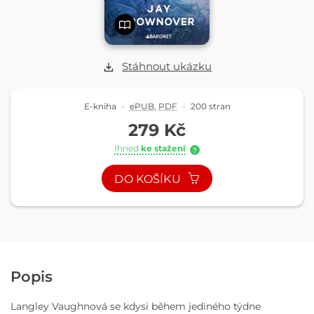
Stáhnout ukázku
E-kniha
·
ePUB
,
PDF
·
200 stran
279 Kč
Ihned
ke stažení
?
DO KOŠÍKU
Popis
Langley Vaughnová se kdysi během jediného týdne