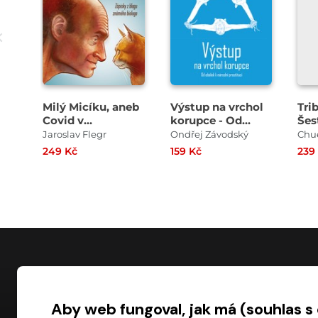
Milý Micíku, aneb
Výstup na vrchol
Tri
Covid v
korupce - Od
Šes
Kocourkově
obálek k národní
pat
Jaroslav Flegr
Ondřej Závodský
Chu
prostituci
249 Kč
159 Kč
239
NÁKUP
Aby web fungoval, jak má (souhlas s