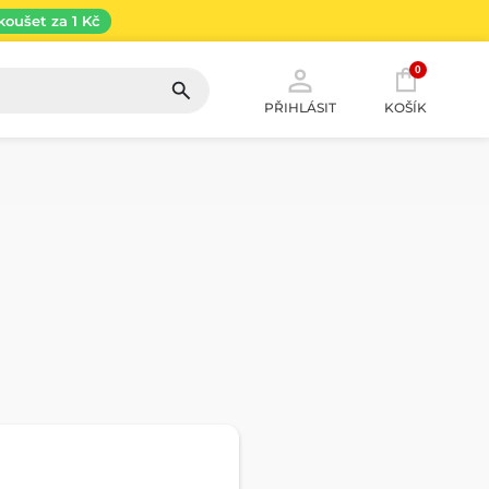
koušet za 1 Kč
0
PŘIHLÁSIT
KOŠÍK