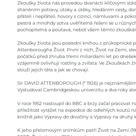
Zkoušky života nás provedou dvanácti klíčovými stádi
sháněním potravy, útoky a útěky, hledáním cesty, do
přáteli i nepřáteli, hovory s cizinci, námluvami a pok
pestrá a mnohdy sotva uvěřitelná řešení se u různých
pochopitelná a poutavá, neboť všem těmto zkouškám č
Zkoušky života jsou poslední knihou z průkopnické p
Attenborougha Život. První z nich, Život na Zemi, sle
počátků před zhruba třemi miliardami let po dnešek a
vzájemně ovlivňují rostliny a zvířata. Ve Zkouškách
slouží jejich těla a jak se chovají.
Sir DAVID ATTENBOROUGH (* 1926) je nejznámějším 
Vystudoval Cambridgeskou univerzitu a dva roky slo
V roce 1952 nastoupil do BBC a brzy začal pracovat 
příležitost vyrážet na expedice do odlehlých koutů na
knižně jako Výpravy do divočiny a Výpravy na druhý 
K jeho přelomovým snímkům patří Život na Zemi (19