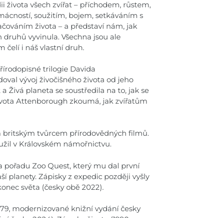
i života všech zvířat – příchodem, růstem,
mácností, soužitím, bojem, setkáváním s
račováním života – a představí nám, jak
 druhů vyvinula. Všechna jsou ale
elí i náš vlastní druh.
řírodopisné trilogie Davida
doval vývoj živočišného života od jeho
 Živá planeta se soustředila na to, jak se
 života Attenborough zkoumá, jak zvířatům
britským tvůrcem přírodovědných filmů.
užil v Královském námořnictvu.
na pořadu Zoo Quest, který mu dal první
ší planety. Zápisky z expedic později vyšly
konec světa (česky obě 2022).
79, modernizované knižní vydání česky