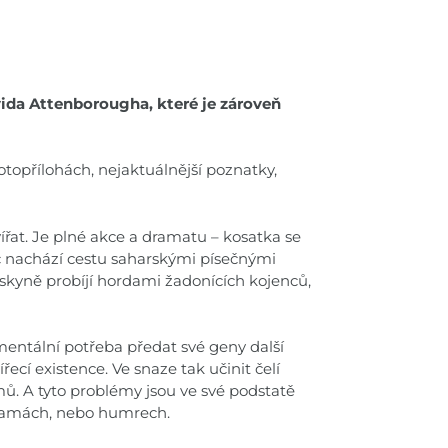
ida Attenborougha, které je zároveň
otopřílohách, nejaktuálnější poznatky,
ířat. Je plné akce a dramatu – kosatka se
c nachází cestu saharskými písečnými
skyně probíjí hordami žadonících kojenců,
mentální potřeba předat své geny další
řecí existence. Ve snaze tak učinit čelí
mů. A tyto problémy jsou ve své podstatě
, lamách, nebo humrech.