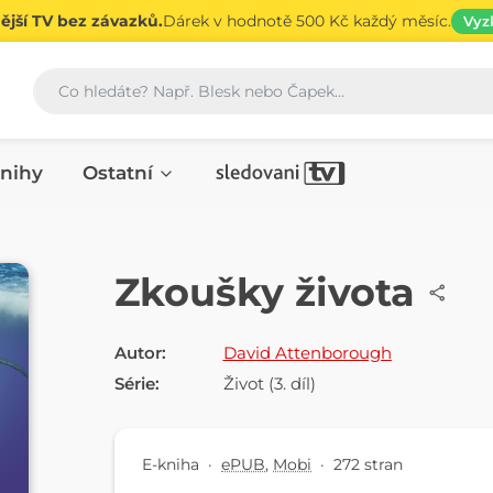
jší TV bez závazků.
Dárek v hodnotě 500 Kč každý měsíc.
Vyz
Vyhledávání
nihy
Ostatní
E-KNIHA
Zkoušky života
Autor:
David Attenborough
Série:
Život
(3. díl)
E-kniha
·
ePUB
,
Mobi
·
272 stran