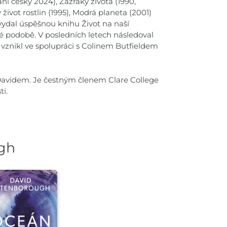
ní česky 2024), Zázraky života (1990,
vot rostlin (1995), Modrá planeta (2001)
vydal úspěšnou knihu Život na naší
vé podobě. V posledních letech následoval
 vznikl ve spolupráci s Colinem Butfieldem
m Davidem. Je čestným členem Clare College
i.
gh