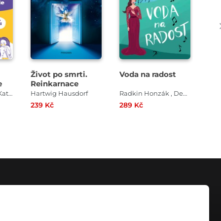
Život po smrti.
Voda na radost
Pov
e
Reinkarnace
hv
byl
Lucie Jarkovská , Kateřina Lišková
Hartwig Hausdorf
Radkin Honzák , Denisa Vostrá
239 Kč
289 Kč
369
KONTAKT