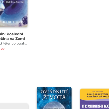
án: Poslední
očina na Zemi
David Attenborough , Colin Butfield
 Kč