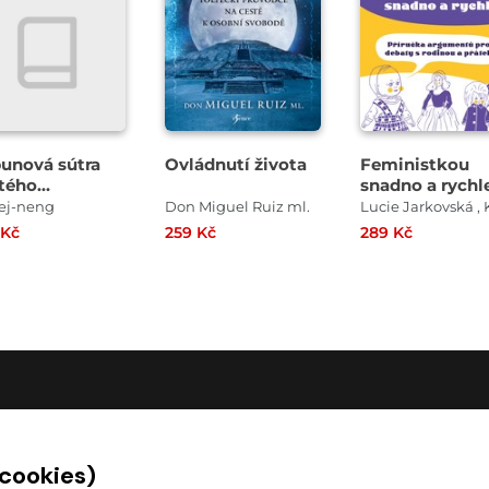
bunová sútra
Ovládnutí života
Feministkou
tého
snadno a rychl
riarchy
ej-neng
Don Miguel Ruiz ml.
 Kč
259 Kč
289 Kč
O SPOLEČNOSTI
 cookies)