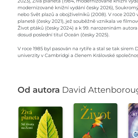
2023), Živá planeta (1984, modernizované knižní vydá
modernizované knižní vydání česky 2026), Soukromý ži
nebo Svět plazů a obojživelníků (2008). V roce 2020 
planetě (česky 2021), jež souběžně vznikala ve filmo
Život ptáků (česky 2024) a k 99. narozeninám autora
dosud poslední titul Oceán (česky 2025).
V roce 1985 byl pasován na rytíře a stal se tak sire
univerzity v Cambridgi a členem Královské společnost
Od autora
David Attenborou