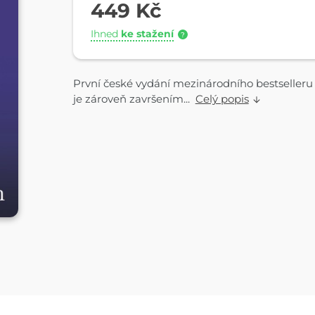
449 Kč
Ihned
ke stažení
?
První české vydání mezinárodního bestselleru
je zároveň završením...
Celý popis