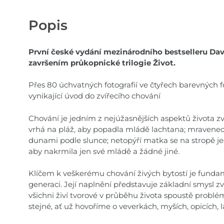
Popis
První české vydání mezinárodního bestselleru Dav
završením průkopnické trilogie Život.
Přes 80 úchvatných fotografií ve čtyřech barevných f
vynikající úvod do zvířecího chování
Chování je jedním z nejúžasnějších aspektů života zv
vrhá na pláž, aby popadla mládě lachtana; mravene
dunami podle slunce; netopýří matka se na stropě je
aby nakrmila jen své mládě a žádné jiné.
Klíčem k veškerému chování živých bytostí je funda
generaci. Její naplnění představuje základní smysl zví
všichni živí tvorové v průběhu života spoustě problé
stejné, ať už hovoříme o veverkách, myších, opicích