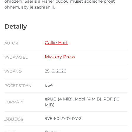
ohrožení. Saeris a Fisher budou muset společně projít
ohněm, aby je zachránili.
Detaily
Callie Hart
AUTOR
Mystery Press
VYDAVATEL
25. 6. 2026
VYDÁNO
664
POČET STRAN
ePUB
(4 MiB),
Mobi
(4 MiB),
PDF
(10
FORMÁTY
MiB)
978-80-7707-177-2
ISBN TISK