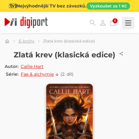
Nejvýhodnější TV bez závazků.
Vyzkoušet za 1 Kč
0
Kategorie
E-knihy
Zlatá krev (klasická edice)
E-KNIHA
Zlatá krev (klasická edice)
Autor:
Callie Hart
Série:
Fae & alchymie
(2. díl)