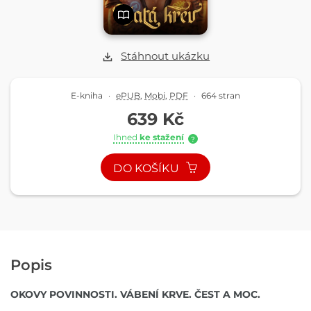
Stáhnout ukázku
E-kniha
·
ePUB
,
Mobi
,
PDF
·
664 stran
639 Kč
Ihned
ke stažení
?
DO KOŠÍKU
Popis
OKOVY POVINNOSTI. VÁBENÍ KRVE. ČEST A MOC.