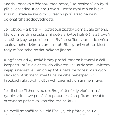
Saeris Faneová o žádnou moc nestojí. To poslední, co by si
přála, je vládnout celému dvoru. Jenže nyní má na hlavě
korunu, stala se královnou všech upírů a začíná na ni
doléhat tíha zodpovědnosti.
Její obvod – a bratr – ji potřebují zpátky doma… ale změna,
kterou mezitím prošla, z ní udělala bytost silnější a zároveň
slabší. Kdyby se portálem ze živého stříbra vrátila do světa
spalovaného dvěma slunci, nepřežila by ani vteřinu. Musí
tedy místo sebe poslat někoho jiného…
Kingfisher od Ajunské brány prošel mnoha bitvami a čelil
bezpočtu hrůz, ale cestu do Zilvarenu s Carrionem Swiftem
nejspíš nepřežije. Ten chlap totiž nezavře zobák. V úzkých
uličkách Stříbrného města na ně číhá nebezpečí. O
hrozbách ukrytých v dávných tajemstvích ani nemluvě.
Jestli chce Fisher svou družku ještě někdy vidět, musí
rychle splnit své poslání. A pokud možno přitom nezabít
otravného pašeráka, kterého má na krku…
Na Yvelii se snáší stín. Celá říše i jejich přátelé jsou v