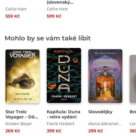
(slovenský
jazyk)
Callie Hart
Callie Hart
559 Kč
599 Kč
Mohlo by se vám také líbit
Star Trek:
Kapitula: Duna
Slovodějky
Br
Voyager – Děti
- retro vydání
bouře
Kirsten Beyer
Frank Herbert
Alena Adrianet Heinrichová
Le
269 Kč
399 Kč
299 Kč
36