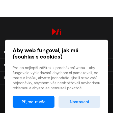
digiport.cz © 2026
Aby web fungoval, jak má
NÁKUP
(souhlas s cookies)
O SPOLEČNOSTI
Pro co nejlepší zážitek z procházení webu - aby
fungovalo vyhledávání, abychom si pamatovali, co
máte v košíku, abyste jednoduše zjistili stav vaší
KONTAKT
objednávky, abychom vás neobtěžovali nevhodnou
reklamou a abyste se nemuseli pokaždé
přihlašovat.
Proto od vás potřebujeme souhlas se
Přijmout vše
Nastavení
zpracováním souborů cookies
, tj. malých souborů,
které se dočasně ukládají ve vašem prohlížeči.