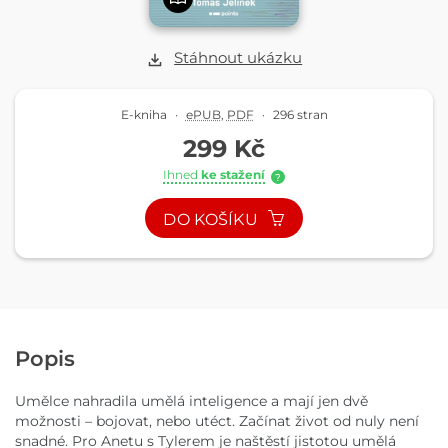
Stáhnout ukázku
E-kniha
·
ePUB
,
PDF
·
296 stran
299 Kč
Ihned
ke stažení
?
DO KOŠÍKU
Popis
Umělce nahradila umělá inteligence a mají jen dvě
možnosti – bojovat, nebo utéct. Začínat život od nuly není
snadné. Pro Anetu s Tylerem je naštěstí jistotou umělá