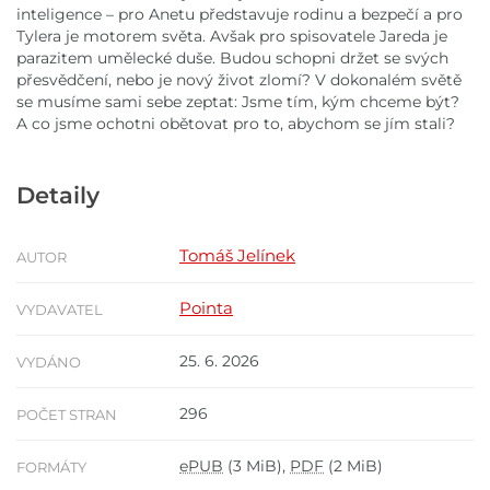
inteligence – pro Anetu představuje rodinu a bezpečí a pro
Tylera je motorem světa. Avšak pro spisovatele Jareda je
parazitem umělecké duše. Budou schopni držet se svých
přesvědčení, nebo je nový život zlomí? V dokonalém světě
se musíme sami sebe zeptat: Jsme tím, kým chceme být?
A co jsme ochotni obětovat pro to, abychom se jím stali?
Detaily
Tomáš Jelínek
AUTOR
Pointa
VYDAVATEL
25. 6. 2026
VYDÁNO
296
POČET STRAN
ePUB
(3 MiB),
PDF
(2 MiB)
FORMÁTY