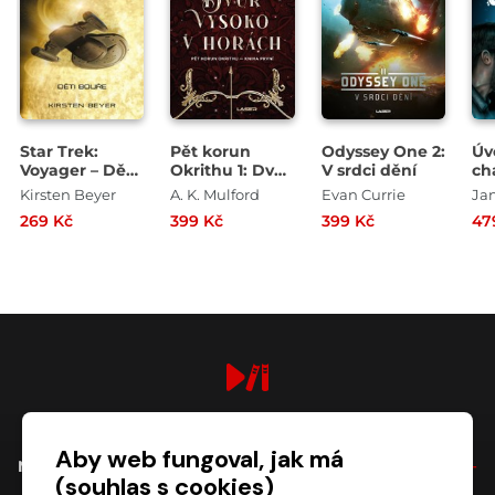
Star Trek:
Pět korun
Odyssey One 2:
Úv
Voyager – Děti
Okrithu 1: Dvůr
V srdci dění
ch
bouře
vysoko v
Kirsten Beyer
A. K. Mulford
Evan Currie
Ja
horách
269 Kč
399 Kč
399 Kč
47
digiport.cz © 2026
Aby web fungoval, jak má
NÁKUP
(souhlas s cookies)