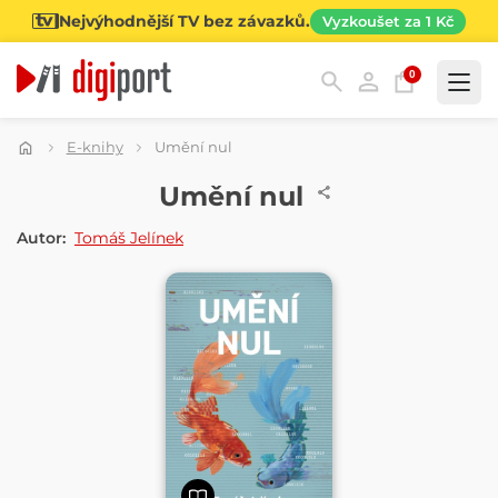
Nejvýhodnější TV bez závazků.
Vyzkoušet za 1 Kč
0
Kategorie
E-knihy
Umění nul
E-KNIHA
Umění nul
Autor:
Tomáš Jelínek