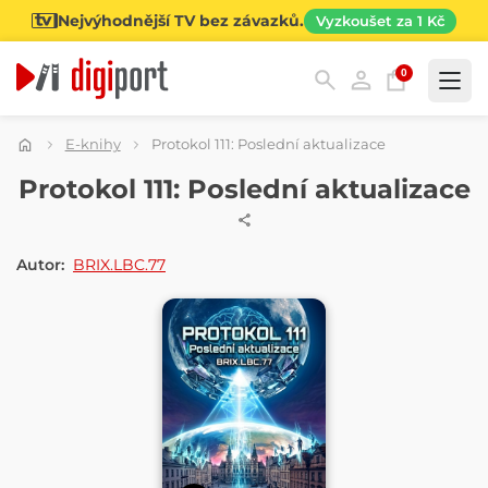
Nejvýhodnější TV bez závazků.
Vyzkoušet za 1 Kč
0
Kategorie
E-knihy
Protokol 111: Poslední aktualizace
E-KNIHA
Protokol 111: Poslední aktualizace
Autor:
BRIX.LBC.77