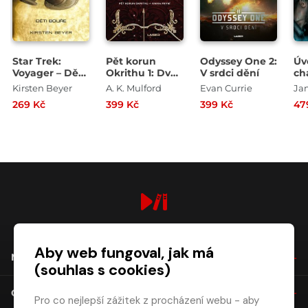
Star Trek:
Pět korun
Odyssey One 2:
Úv
Voyager – Děti
Okrithu 1: Dvůr
V srdci dění
ch
bouře
vysoko v
Kirsten Beyer
A. K. Mulford
Evan Currie
Ja
horách
269 Kč
399 Kč
399 Kč
47
digiport.cz © 2026
Aby web fungoval, jak má
NÁKUP
(souhlas s cookies)
O SPOLEČNOSTI
Pro co nejlepší zážitek z procházení webu - aby