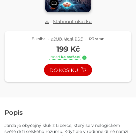
Stáhnout ukázku
E-kniha
·
ePUB
,
Mobi
,
PDF
·
123 stran
199 Kč
Ihned
ke stažení
?
DO KOŠÍKU
Popis
Jarda je obyčejný kluk z Liberce, který se v nelogickém
světě drží selského rozumu. Když ale v rodinné dílně narazí