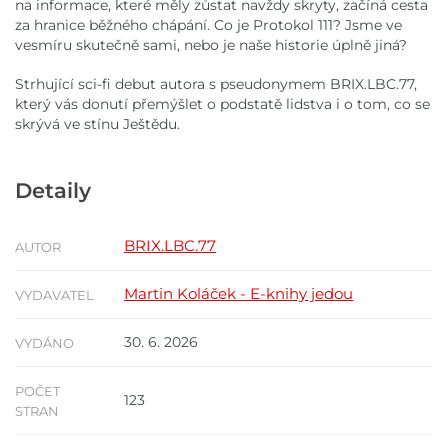
na informace, které měly zůstat navždy skryty, začíná cesta
za hranice běžného chápání. Co je Protokol 111? Jsme ve
vesmíru skutečně sami, nebo je naše historie úplně jiná?
Strhující sci-fi debut autora s pseudonymem BRIX.LBC.77,
který vás donutí přemýšlet o podstatě lidstva i o tom, co se
skrývá ve stínu Ještědu.
Detaily
BRIX.LBC.77
AUTOR
Martin Koláček - E-knihy jedou
VYDAVATEL
30. 6. 2026
VYDÁNO
POČET
123
STRAN