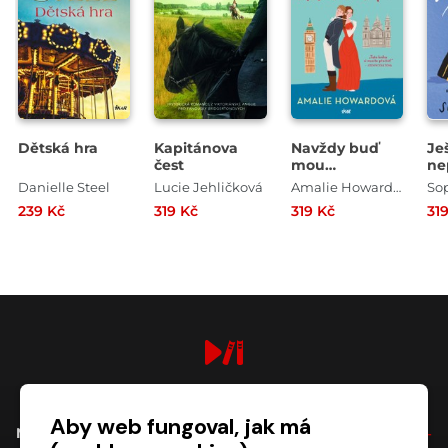
Dětská hra
Kapitánova
Navždy buď
Je
čest
mou
ne
vévodkyní
Danielle Steel
Lucie Jehličková
Amalie Howardová
So
239 Kč
319 Kč
319 Kč
31
digiport.cz © 2026
Aby web fungoval, jak má
NÁKUP