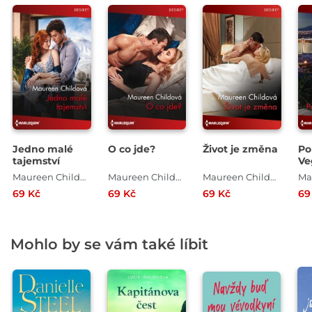
Jedno malé
O co jde?
Život je změna
Po
tajemství
Ve
Maureen Childová
Maureen Childová
Maureen Childová
69 Kč
69 Kč
69 Kč
69
Mohlo by se vám také líbit