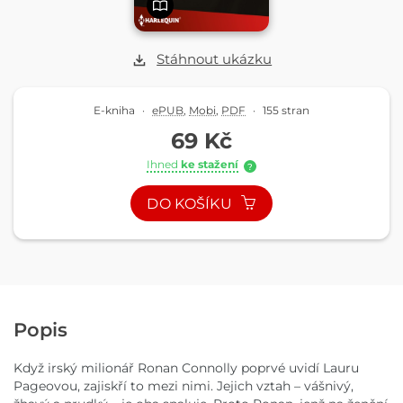
Stáhnout ukázku
E-kniha
·
ePUB
,
Mobi
,
PDF
·
155 stran
69 Kč
Ihned
ke stažení
?
DO KOŠÍKU
Popis
Když irský milionář Ronan Connolly poprvé uvidí Lauru
Pageovou, zajiskří to mezi nimi. Jejich vztah – vášnivý,