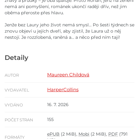
žhavý a prudký – je oba spaluje. Proto Ronan, jenž na ženění
nemá ani pomyšlení, románek ukončí raději dřív, než jim
oběma přeroste přes hlavu.
Jenže bez Laury jeho život nemá smysl… Po šesti týdnech se
znovu objeví u jejích dveří, aby zjistil, že Laura už o něj
nestojí. Je rozzlobená, raněná a… a něco před ním tají!
Detaily
Maureen Childová
AUTOR
HarperCollins
VYDAVATEL
16. 7. 2026
VYDÁNO
155
POČET STRAN
ePUB
(2 MiB),
Mobi
(2 MiB),
PDF
(791
FORMÁTY