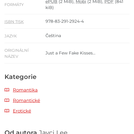
ePUB
(2 MiB),
Mobi
(2 MiB),
PDF
(841
FORMÁTY
kiB)
978-83-291-2924-4
ISBN TISK
Čeština
JAZYK
ORIGINÁLNÍ
Just a Few Fake Kisses...
NÁZEV
Kategorie
Romantika
Romantické
Erotické
Od autora
Jayci Lee