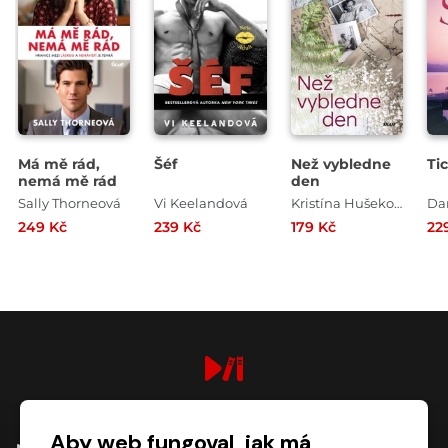
Má mě rád,
Šéf
Než vybledne
Ti
nemá mě rád
den
Sally Thorneová
Vi Keelandová
Kristína Hušeková
Dan
249 Kč
239 Kč
179 Kč
22
digiport.cz © 2026
Aby web fungoval, jak má