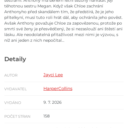
sestrami. Anthony má během letní sezóny nahradit její
těhotnou sestru Megan. Když však Chloe zachrání
Anthonyho před skandálem tím, že předstírá, že je jeho
přítelkyní, musí tuto roli hrát dál, aby ochránila jeho pověst.
Avšak Anthony považuje Chloe za zapovězenou, protože po
smrti své ženy je přesvědčený, že si nezaslouží ani štěstí ani
lásku. Ale neodolatelná přitažlivost mezi nimi je výzvou, s
níž ani jeden z nich nepočítal…
Detaily
Jayci Lee
AUTOR
HarperCollins
VYDAVATEL
9. 7. 2026
VYDÁNO
158
POČET STRAN