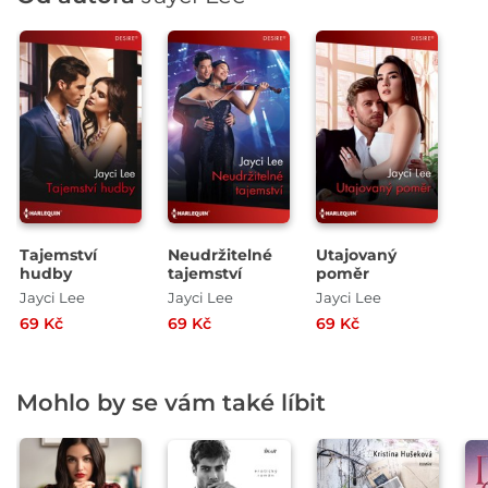
Tajemství
Neudržitelné
Utajovaný
hudby
tajemství
poměr
Jayci Lee
Jayci Lee
Jayci Lee
69 Kč
69 Kč
69 Kč
Mohlo by se vám také líbit