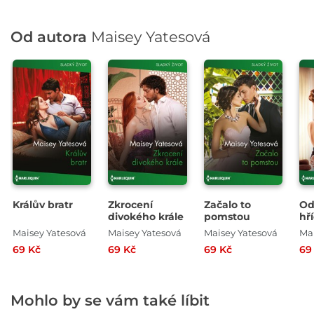
Od autora
Maisey Yatesová
Králův bratr
Zkrocení
Začalo to
Od
divokého krále
pomstou
hř
Maisey Yatesová
Maisey Yatesová
Maisey Yatesová
Ma
69 Kč
69 Kč
69 Kč
69
Mohlo by se vám také líbit