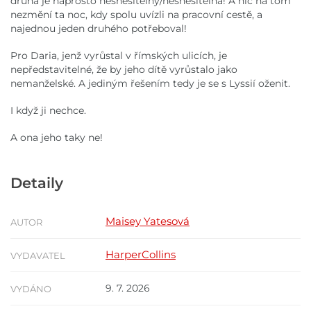
druhá je naprosto nesnesitelný/nesnesitelná! A nic na tom
nezmění ta noc, kdy spolu uvízli na pracovní cestě, a
najednou jeden druhého potřeboval!
Pro Daria, jenž vyrůstal v římských ulicích, je
nepředstavitelné, že by jeho dítě vyrůstalo jako
nemanželské. A jediným řešením tedy je se s Lyssií oženit.
I když ji nechce.
A ona jeho taky ne!
Detaily
Maisey Yatesová
AUTOR
HarperCollins
VYDAVATEL
9. 7. 2026
VYDÁNO