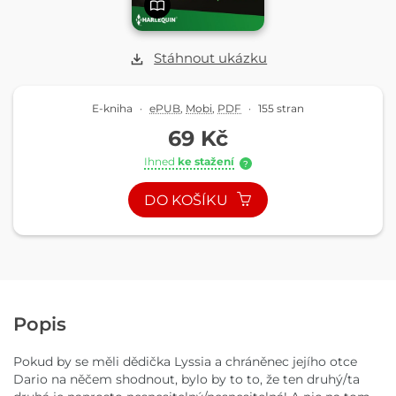
Stáhnout ukázku
E-kniha
·
ePUB
,
Mobi
,
PDF
·
155 stran
69 Kč
Ihned
ke stažení
?
DO KOŠÍKU
Popis
Pokud by se měli dědička Lyssia a chráněnec jejího otce
Dario na něčem shodnout, bylo by to to, že ten druhý/ta