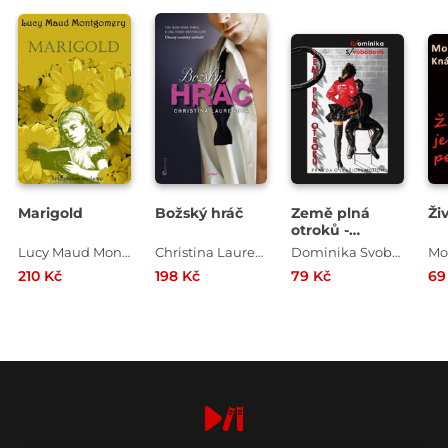
Marigold
Božský hráč
Země plná
Ži
otroků -
Pravda o
Lucy Maud Montgomery
Christina Laurenová
Dominika Svobodová
(vašich)
210 Kč
198 Kč
79 Kč
69
mužích